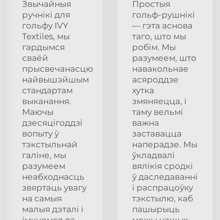
Звычайныя
Простыя
ручнікі для
гольф-рушнікі
гольфу IVY
— гэта аснова
Textiles, мы
таго, што мы
гардымся
робім. Мы
сваёй
разумеем, што
прысвечанасцю
навакольнае
найвышэйшым
асяроддзе
стандартам
хутка
выканання.
змяняецца, і
Маючы
таму вельмі
дзесяцігоддзі
важна
вопыту ў
заставацца
тэкстыльнай
наперадзе. Мы
галіне, мы
ўкладвалі
разумеем
вялікія сродкі
неабходнасць
ў даследаванні
звяртаць увагу
і распрацоўку
на самыя
тэкстылю, каб
малыя дэталі і
пашырыць
імкнемся да
межы нашых