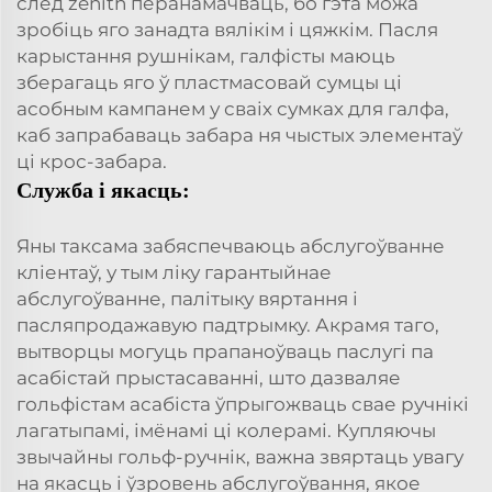
след zenith перанамачваць, бо гэта можа
зробіць яго занадта вялікім і цяжкім. Пасля
карыстання рушнікам, галфісты маюць
зберагаць яго ў пластмасовай сумцы ці
асобным кампанем у сваіх сумках для галфа,
каб запрабаваць забара ня чыстых элементаў
ці крос-забара.
Служба і якасць:
Яны таксама забяспечваюць абслугоўванне
кліентаў, у тым ліку гарантыйнае
абслугоўванне, палітыку вяртання і
пасляпродажавую падтрымку. Акрамя таго,
вытворцы могуць прапаноўваць паслугі па
асабістай прыстасаванні, што дазваляе
гольфістам асабіста ўпрыгожваць свае ручнікі
лагатыпамі, імёнамі ці колерамі. Купляючы
звычайны гольф-ручнік, важна звяртаць увагу
на якасць і ўзровень абслугоўвання, якое