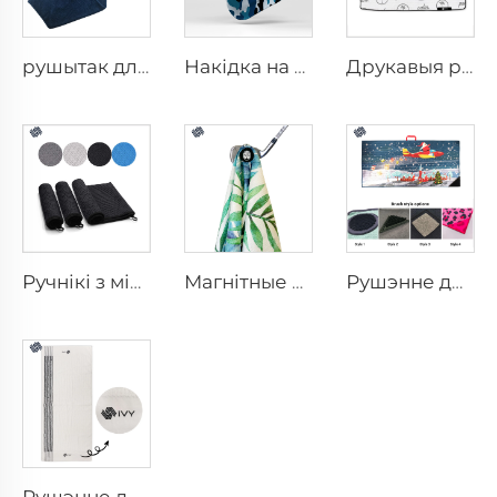
рушытак для спорта з кармам
Накідка на шыю
Друкавыя ручнікі для гольфа
Ручнікі з мікрофібры для гольфа
Магнітные ручнікі для гольфа
Рушэнне для гольфа з шыёй