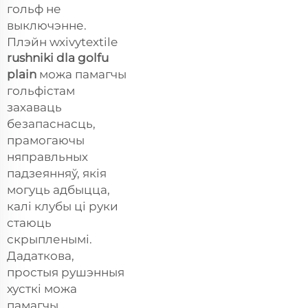
гольф не
выключэнне.
Плэйн wxivytextile
rushniki dla golfu
plain
можа памагчы
гольфістам
захаваць
безапаснасць,
прамогаючы
няправльных
падзеянняў, якія
могуць адбыцца,
калі клубы ці руки
стаюць
скрыпленымі.
Дадаткова,
простыя рушэнныя
хусткі можа
памагчы