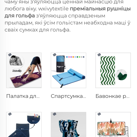
чаму яны з'яўляюцца ценнай майнасцю для
любога віку. wxivytextile
преміальныя рушніцы
для гольфа
з'яўляюцца справдзеным
прыладам, які ўсім гольістам неабходна маці ў
сваіх сумках для гольфа.
Палатка для маты ў йагі
Спартсумка з мікрофібры
Бавонкае рушэнне для пляшу