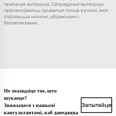
прапануе вытворца. Сапраўдныя вытворцы
прапаноўваюць трывалыя гольф-ручнікі, якія
з'яўляюцца мяккімі, убіраючымі і
бяззапахавымі.
Не знаходзіце тое, што
шукаеце?
Запытайце
Звяжыцеся з нашымі
кансультантамі, каб даведацца