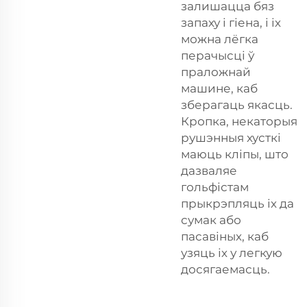
залишацца бяз
запаху і гіена, і іх
можна лёгка
перачысці ў
праложнай
машине, каб
зберагаць якасць.
Кропка, некаторыя
рушэнныя хусткі
маюць кліпы, што
дазваляе
гольфістам
прыкрэпляць іх да
сумак або
пасавіных, каб
узяць іх у легкую
досягаемасць.