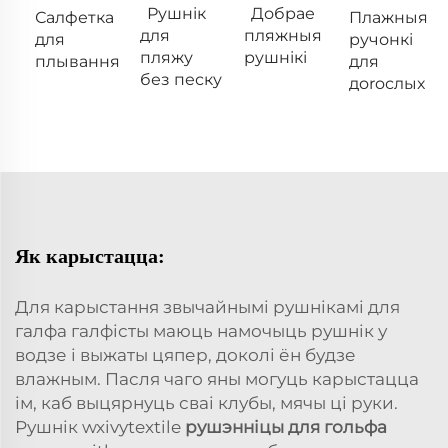
Рушнік
Добрае
Салфетка
Плажныя
для
пляжныя
для
ручонкі
пляжу
рушнікі
плывання
для
без песку
дoroслых
Як карыстацца:
Для карыстання звычайнымі рушнікамі для
галфа галфісты маюць намочыць рушнік у
водзе і выжаты цяпер, доколі ён будзе
влажным. Пасля чаго яны могуць карыстацца
ім, каб выцярнуць сваі клубы, мячы ці руки.
Рушнік wxivytextile
рушэнніцы для гольфа