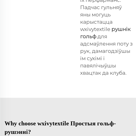
Падчас гульняў
яны могуць
карыстацца
wxivytextile
рушнік
гольф
для
адсмаўлення поту з
рук, дамагодзіўшы
ім сухімі і
павялічыўшы
хвацтак да клуба.
Why choose wxivytextile Простыя гольф-
рушэнні?