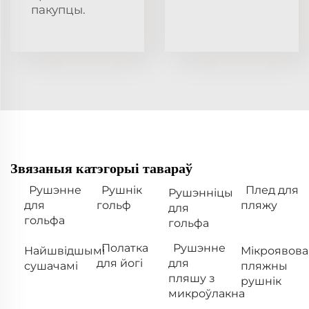
пакупцы.
Звязаныя катэгорыі тавараў
Рушэнне
Рушнік
Плед для
Рушэнніцы
для
гольф
пляжу
для
гольфа
гольфа
Полатка
Рушэнне
Найшвідшымі
Мікроявова
для йогі
для
сушачамі
пляжны
пляшу з
рушнік
микроўлакна