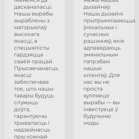
дасканаласці.
дызайнаў.
Нашы вырабы
Нашы дызайні
выраблены з
прытрымліваюцца
матэрыялаў
ўнікальных і
высокага
сучасных
якасці, а
рашэнняў, якія
спецыялісты
адпавядаюць
гардзяцца
змяняльным
сваёй працай.
патрэбам
Прысвечанасць
нашых
якасці
кліентаў. Для
забяспечвае
нас вы не
тое, што нашы
проста
тавары будуць
купляеце
служыць
вырабы — вы
доўга,
інвестуеце ў
гарантуючы
будучыню
трываласць і
моды.
надзейнасць
пры кожнай