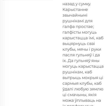
назад у сумку.
Карыстанне
звычайнымі
рушнікамі для
галфа простае;
галфісты могуць
карыстацца імі, каб
выцярнуць сваі
клубы, мячы і руки
пасля гульняў і да
іх. Да гульняў яны
могуць карыстацца
рушнікам, каб
вытрыць мокрыя ці
сармыя клубы, каб
ўдалі любую зямлю
ці смачыны, якія
можа ўплываць на
іх перфарманс.