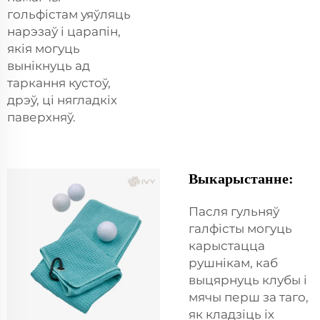
гольфістам уяўляць
нарэзаў і царапін,
якія могуць
вынікнуць ад
таркання кустоў,
дрэў, ці нягладкіх
паверхняў.
Выкарыстанне:
Пасля гульняў
галфісты могуць
карыстацца
рушнікам, каб
выцярнуць клубы і
мячы перш за таго,
як кладзіць іх