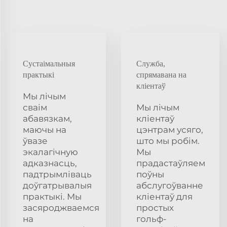
Сустаімальныя
Служба,
практыкі
спрямавана на
кліентаў
Мы лічым
сваім
Мы лічым
абавязкам,
кліентаў
маючы на
цэнтрам усяго,
ўвазе
што мы робім.
экалагічную
Мы
адказнасць,
прадастаўляем
падтрымліваць
поўны
доўгатрывалыя
абслугоўванне
практыкі. Мы
кліентаў для
засяроджваемся
простых
на
гольф-