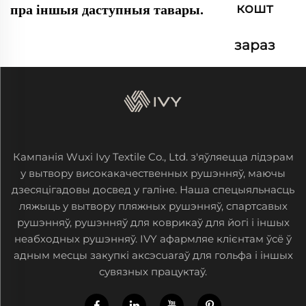
кошт
пра іншыя даступныя тавары.
зараз
Кампанія Wuxi Ivy Textile Co., Ltd. з'яўляецца лідэрам
у вытвору високакачественных рушэнняў, маючы
дзесяцігадовы досвед у галіне. Наша спецыяльнасць
ляжыць у вытвору пляжных рушэнняў, спартсавых
рушэнняў, рушэнняў для коврикаў для йогі і іншых
неабходных рушэнняў. IVY афармляе клієнтам ўсё ў
адным месцы закупкі аксэсuarаў для гольфа і іншых
сувязных працуктаў.