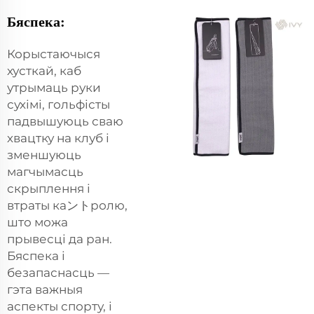
Бяспека:
Корыстаючыся
хусткай, каб
утрымаць руки
сухімі, гольфісты
падвышуюць сваю
хвацтку на клуб і
зменшуюць
магчымасць
скрыплення і
втраты каントролю,
што можа
прывесці да ран.
Бяспека і
безапаснасць —
гэта важныя
аспекты спорту, і