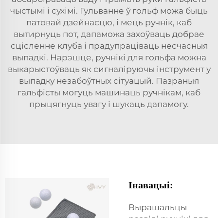
чыстымі і сухімі. Гульванне ў гольф можа быць
патовай дзейнасцю, і мець ручнік, каб
вытирнуць пот, дапаможа захоўваць добрае
сцісленне клуба і прадупраціваць несчасныя
выпадкі. Нарэшце, ручнікі для гольфа можна
выкарыстоўваць як сигналіруючы інструмент у
выпадку незабоўтных сітуацый. Пазраныя
гальфісты могуць машинаць ручнікам, каб
прыцягнуць увагу і шукаць дапамогу.
Інавацыі:
Вырашальцы