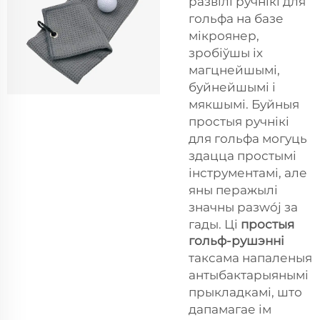
развілі ручнікі для
гольфа на базе
мікроянер,
зробіўшы іх
магцнейшымі,
буйнейшымі і
мякшымі. Буйныя
простыя ручнікі
для гольфа могуць
здацца простымі
інструментамі, але
яны перажылі
значны разwój за
гады. Ці
простыя
гольф-рушэнні
таксама напаленыя
антыбактарыянымі
прыкладкамі, што
дапамагае ім