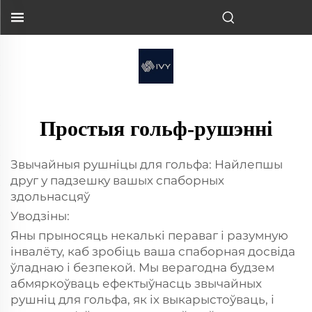
Простыя гольф-рушэнні
Звычайныя рушніцы для гольфа: Найлепшы
друг у падзешку вашых спаборных
здольнасцяў
Уводзіны:
Яны прыносяць некалькі пераваг і разумную
інвалёту, каб зробіць ваша спаборная досвіда
ўладнаю і безпекой. Мы верагодна будзем
абмяркоўваць ефектыўнасць звычайных
рушніц для гольфа, як іх выкарыстоўваць, і