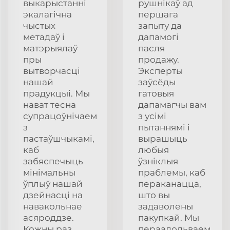
выкарыстанні
рушнікаў ад
экалагічна
першага
чыстых
запыту да
метадаў і
дапамогі
матэрыялаў
пасля
пры
продажу.
вытворчасці
Эксперты
нашай
заўсёды
прадукцыі. Мы
гатовыя
нават тесна
дапамагчы вам
супрацоўнічаем
з усімі
з
пытаннямі і
пастаўшчыкамі,
вырашыць
каб
любыя
забяспечыць
ўзніклыя
мінімальны
праблемы, каб
ўплыў нашай
пераканацца,
дзейнасці на
што вы
навакольнае
задаволены
асяроддзе.
пакупкай. Мы
Кожны раз,
пераадольваем