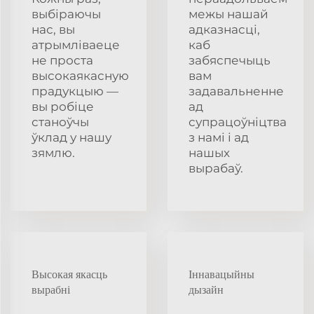
выбіраючы
межы нашай
нас, вы
адказнасці,
атрымліваеце
каб
не проста
забяспечыць
высокаякасную
вам
прадукцыю —
задавальненне
вы робіце
ад
станоўчы
супрацоўніцтва
ўклад у нашу
з намі і ад
зямлю.
нашых
вырабаў.
Высокая якасць
Іннавацыйны
вырабні
дызайн