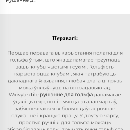
Рушэнне для гольфа з кадзі
Перавагі:
Першае перавага выкарыстання полаткі для
гольфа ў тым, што яна дапамагае трzymаць
вашы клубы чыстымі і сухімі. Гольфісты
карыстаюцца клубамі, якія патрабуюць
дакладнага ўжывання, і любая влага ці грязь
можа ўплыўнуць на іх працавыклад.
Wxivytextile
рушэнне для гольфа
дапамагае
ўдаліць цыр, пот і смяцца з галав чартаў,
забяспечваючы іх больш даўгасрочнае
служэнне і кращую працу. У другую чаргу,
простыя ручнікі для гольфа можаць
абсарбіраваць ваду і трымать руки гальфіста