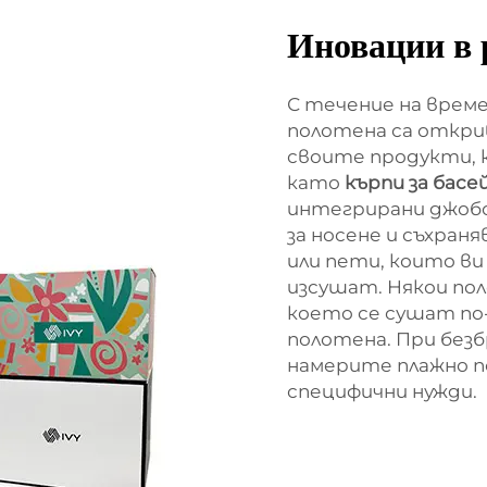
Иновации в 
С течение на врем
полотена са откри
своите продукти, к
като
кърпи за басе
интегрирани джобо
за носене и съхран
или пети, които ви
изсушат. Някои по
което се сушат по
полотена. При безб
намерите плажно п
специфични нужди.