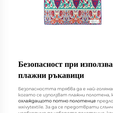
Безопасност при използва
плажни ръкавици
Безопасността трябва да е най-голя
когато се използват плажни полотена, 
охлаждащото потно полотенце
предл
wxivytextile. За да се предотврати слън