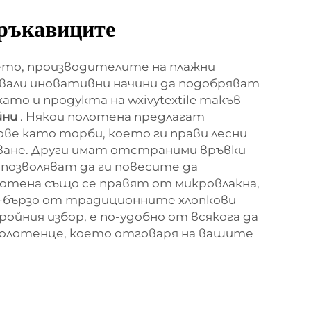
ръкавиците
ето, производителите на плажни
вали иновативни начини да подобряват
ато и продукта на wxivytextile такъв
йни
. Някои полотена предлагат
ве като торби, което ги прави лесни
яване. Други имат отстраними връвки
 позволяват да ги повесите да
лотена също се правят от микровлакна,
-бързо от традиционните хлопкови
ройния избор, е по-удобно от всякога да
олотенце, което отговаря на вашите