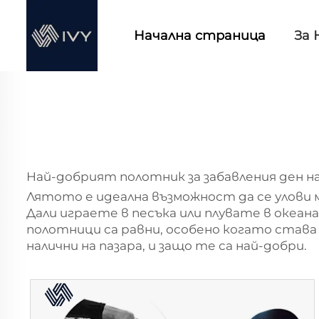
Начална страница
За 
Най-добрият полотник за забавления ден н
Лятото е идеална възможност да се улови м
Дали играете в песъка или плувате в океа
полотници са равни, особено когато става
налични на пазара, и защо те са най-добри.