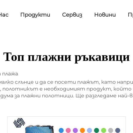
Нас
Продукти
Сервиз
Новини
П
Топ плажни ръкавици
а плажа
алко слънце и да се посети плажът, като наприм
на, полотникът е необходимият продукт, който 
 дума за плажни полотници. Ще разгледаме на