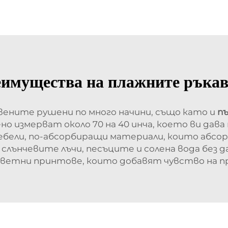
имущества на плажните ръка
вените рушени по много начини, също като и
пъ
но измерват около 70 на 40 инча, което ви дав
ебели, по-абсорбиращи материали, които абсор
лънчевите лъчи, песъците и солена вода без да
 цветни принтове, които добавят чувство на п