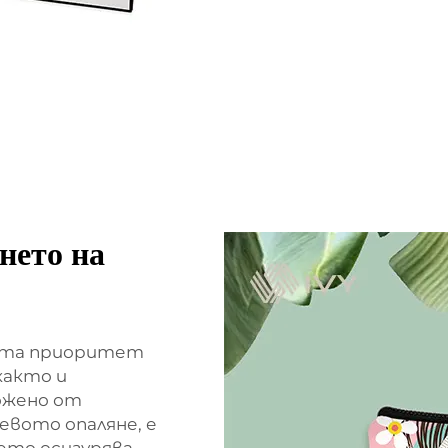
нето на
мата приоритет
както и
ожено от
чевото опаляне, е