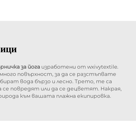
вици
рничка за йога
изработени от wxivytextile.
а много повърхност, за да се разстъпвате
бират вода бързо и лесно. Трето, те са
 се повредят или да се децветят. Накрая,
рирода към вашата плажна екипировка.