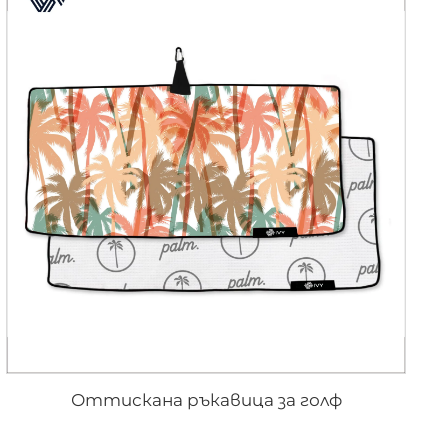
Оттискана ръкавица за голф