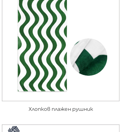
Хлопков плажен рушник