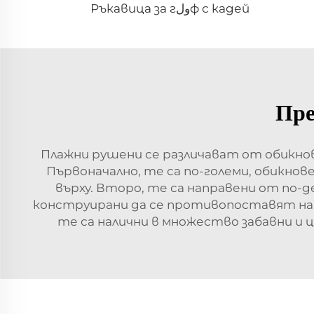
Ръкавица за гولф с кадей
Пре
Плажни рушени се различават от обикно
Първоначално, те са по-големи, обикнове
върху. Второ, те са направени от по-д
конструирани да се противопоставят на с
те са налични в множество забавни и