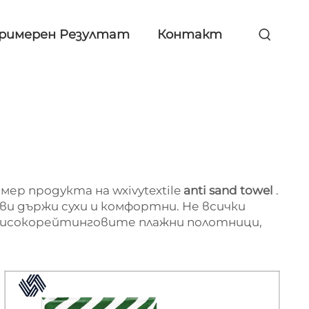
римерен Резултат
Контакт
ер продукта на wxivytextile
anti sand towel
.
ви държи сухи и комфортни. Не всички
й-високорейтинговите плажни полотници,