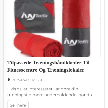
Tilpassede Træningshåndklæder Til
Fitnesscentre Og Træningslokaler
2025-07-09 12:15:28
Hvis du er interesseret i at gøre din
træningstid mere underholdende, bør du
overveje at bruge personlige
Se mere
træningshåndklæder. Disse særlige