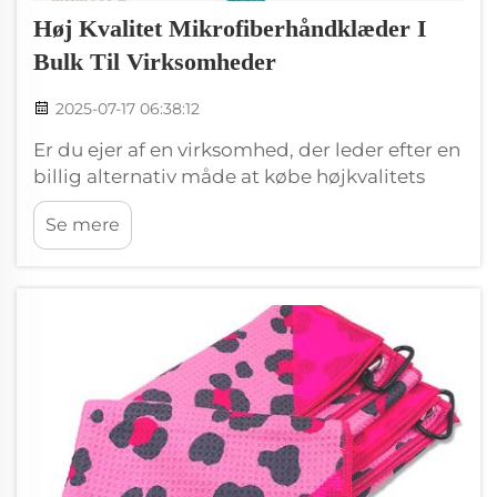
Høj Kvalitet Mikrofiberhåndklæder I
Bulk Til Virksomheder
2025-07-17 06:38:12
Er du ejer af en virksomhed, der leder efter en
billig alternativ måde at købe højkvalitets
mikrofibrehåndklæder i bulk? Så søg ikke
Se mere
længere end Wxivytextile. Vores bulk-
håndklæder er den ideelle løsning for både
store og små virksomheder. Lad os derfor se
på årsagerne...