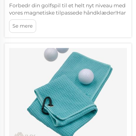
Forbedr din golfspil til et helt nyt niveau med
vores magnetiske tilpassede håndklæder!Har
du nogensinde været på golfbanen og
Se mere
ønsket, at du havde et håndklæde i
nærheden til at tørre dit klubben af eller
holde hænderne tørre? Og med Wxivytextiles
personlige magnetiske golfhåndklæder,...