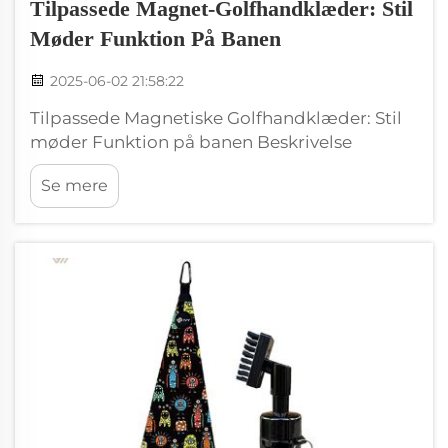
Tilpassede Magnet-Golfhandklæder: Stil
Møder Funktion På Banen
2025-06-02 21:58:22
Tilpassede Magnetiske Golfhandklæder: Stil
møder Funktion på banen Beskrivelse
Forbedr din golfspil med et unikt magnetisk
Se mere
golfhandklæde fra Wxivytextile. Begge stilfylt
og støttende vil disse handklæder tilføje sjov
til din tid på banen. Hold dig placeret...