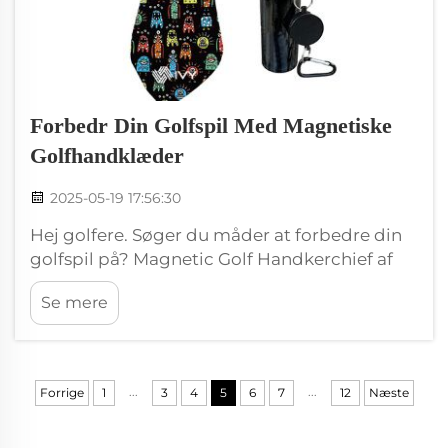
Forbedr Din Golfspil Med Magnetiske
Golfhandklæder
2025-05-19 17:56:30
Hej golfere. Søger du måder at forbedre din
golfspil på? Magnetic Golf Handkerchief af
Wxivytextile Måske tænker du på
Se mere
handklæder, men dette handkær ikke ligner
nogen andet handkær, fordi dette handkær
kommer med specielle magnetfunktioner,
der kan være sjove på golfbanen...
...
...
Forrige
1
3
4
5
6
7
12
Næste