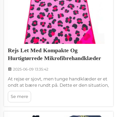
Rejs Let Med Kompakte Og
Hurtigtørrede Mikrofibrehandklæder
2025-06-09 13:35:42
At rejse er sjovt, men tunge handklæder er et
ondt at bære rundt på. Dette er den situation,
hvor handklæder lavet af mikrofiber ville
Se mere
være mest nyttig. Disse specielle
Wxivytextile-handklæder er letvejende og
tørrer super hurtigt (hvad der kommer super
godt til pas for rejser).Hobo...