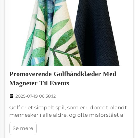
Promoverende Golfhåndklæder Med
Magneter Til Events
2025-07-19 06:38:12
Golf er et simpelt spil, som er udbredt blandt
mennesker i alle aldre, og ofte misforstået af
dem. Det består i at slå en lille bold i en række
Se mere
huller på en udendørs bane. Et håndklæde er
et af de mest essentielle værktøjer, som alle