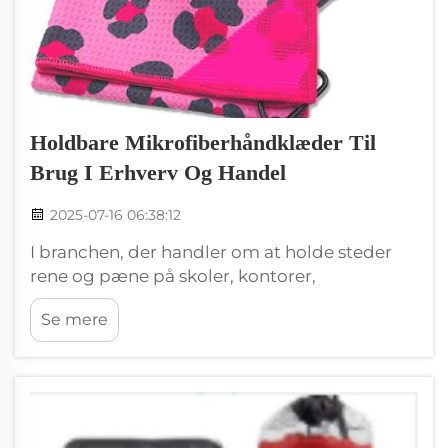
Holdbare Mikrofiberhåndklæder Til
Brug I Erhverv Og Handel
2025-07-16 06:38:12
I branchen, der handler om at holde steder
rene og pæne på skoler, kontorer,
restauranter og alle steder, der oplever en
Se mere
konstant strøm af mennesker ud og ind,
betyder gode værktøjer meget. Her kommer
Wxivytextile ind i billedet med premium
mikrofibrevisker designet til...