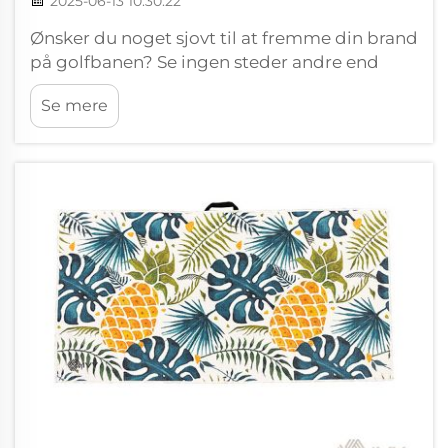
2025-06-13 10:30:22
Ønsker du noget sjovt til at fremme din brand
på golfbanen? Se ingen steder andre end
Wxivytextiles personlige logo-magnetiske
Se mere
golfhandklæder. Disse farverige handklæder
er ideelle til ferier og turneringer. De tilføjer
en form for distinktion og gør en fa...