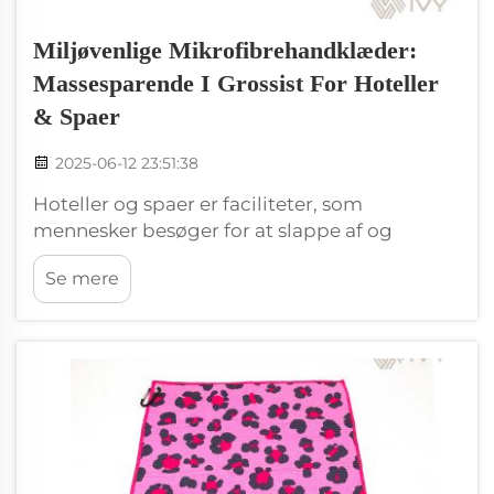
Miljøvenlige Mikrofibrehandklæder:
Massesparende I Grossist For Hoteller
& Spaer
2025-06-12 23:51:38
Hoteller og spaer er faciliteter, som
mennesker besøger for at slappe af og
underholdning. De bruger en masse
Se mere
handklæder for at sikre, at gæsterne føler sig
behagelige og rene. Men almindelige
bomuldshandklæder kan være skadelige for
miljøet, da de kræver meget vand...