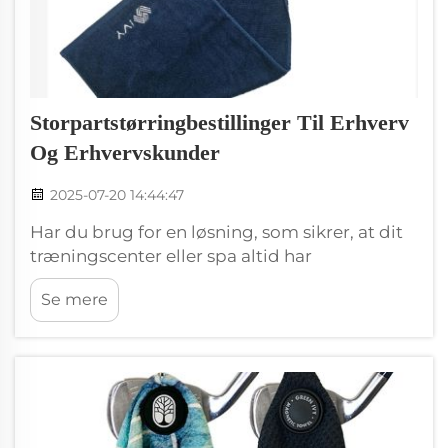
Storpartstørringbestillinger Til Erhverv
Og Erhvervskunder
2025-07-20 14:44:47
Har du brug for en løsning, som sikrer, at dit
træningscenter eller spa altid har
tilstrækkeligt med håndklæder? ØNSKER DU
Se mere
GROSSE ORDRE AF HÅNDKLÆDER TIL
TRÆNINGSCENTER? Vi leverer topkvalitets
håndklæder, som er lavet specielt til
virksomheder som din. Så læs videre for at
finde ud mere om vores virksomhedsordrer
for træningshåndklæder...