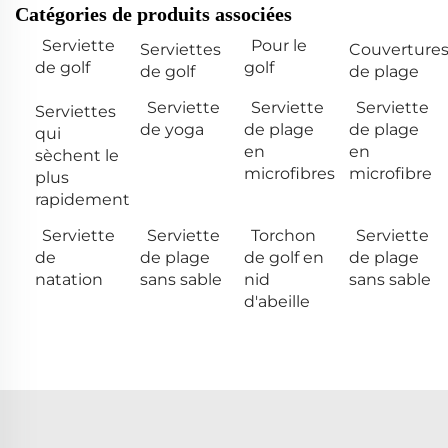
Catégories de produits associées
Serviette
Pour le
Serviettes
Couverture
de golf
golf
de golf
de plage
Serviette
Serviette
Serviette
Serviettes
de yoga
de plage
de plage
qui
en
en
sèchent le
microfibres
microfibre
plus
rapidement
Serviette
Serviette
Torchon
Serviette
de
de plage
de golf en
de plage
natation
sans sable
nid
sans sable
d'abeille