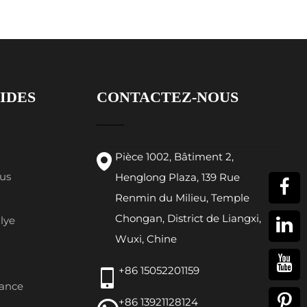
IDES
CONTACTEZ-NOUS
Pièce 1002, Bâtiment 2,
us
Henglong Plaza, 139 Rue
Renmin du Milieu, Temple
Chongan, District de Liangxi,
lye
Wuxi, Chine
+86 15052201159
ance
+86 13921128124