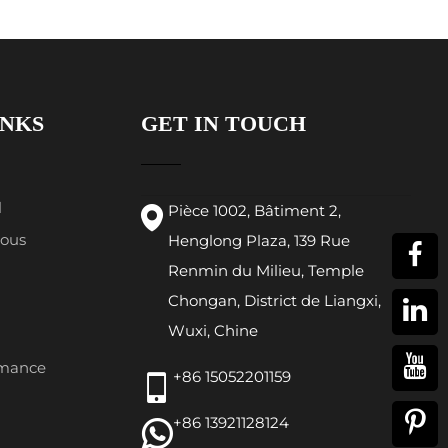
INKS
GET IN TOUCH
l
Pièce 1002, Bâtiment 2,
Nous
Henglong Plaza, 139 Rue
Renmin du Milieu, Temple
Chongan, District de Liangxi,
Wuxi, Chine
rmance
+86 15052201159
+86 13921128124