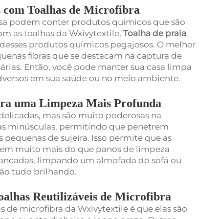
 com Toalhas de Microfibra
sa podem conter produtos químicos que são
om as toalhas da Wxivytextile,
Toalha de praia
 desses produtos químicos pegajosos. O melhor
equenas fibras que se destacam na captura de
ssárias. Então, você pode manter sua casa limpa
dversos em sua saúde ou no meio ambiente.
para uma Limpeza Mais Profunda
delicadas, mas são muito poderosas na
bras minúsculas, permitindo que penetrem
s pequenas de sujeira. Isso permite que as
urem muito mais do que panos de limpeza
bancadas, limpando um almofada do sofá ou
rão tudo brilhando.
lhas Reutilizáveis de Microfibra
 de microfibra da Wxivytextile é que elas são