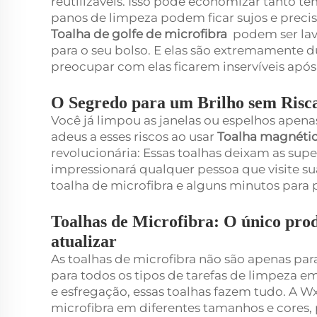
reutilizáveis. Isso pode economizar tanto t
panos de limpeza podem ficar sujos e prec
Toalha de golfe de microfibra
podem ser lava
para o seu bolso. E elas são extremamente du
preocupar com elas ficarem inservíveis após
O Segredo para um Brilho sem Risca
Você já limpou as janelas ou espelhos apena
adeus a esses riscos ao usar
Toalha magnétic
revolucionária: Essas toalhas deixam as supe
impressionará qualquer pessoa que visite su
toalha de microfibra e alguns minutos para 
Toalhas de Microfibra: O único prod
atualizar
As toalhas de microfibra não são apenas par
para todos os tipos de tarefas de limpeza e
e esfregação, essas toalhas fazem tudo. A W
microfibra em diferentes tamanhos e cores, 