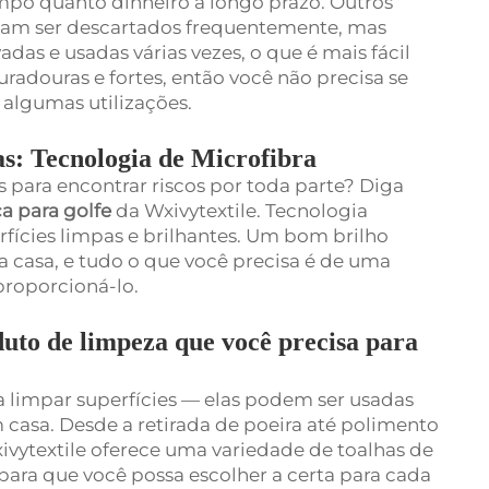
empo quanto dinheiro a longo prazo. Outros
isam ser descartados frequentemente, mas
das e usadas várias vezes, o que é mais fácil
radouras e fortes, então você não precisa se
 algumas utilizações.
s: Tecnologia de Microfibra
s para encontrar riscos por toda parte? Diga
a para golfe
da Wxivytextile. Tecnologia
rfícies limpas e brilhantes. Um bom brilho
a casa, e tudo o que você precisa é de uma
proporcioná-lo.
uto de limpeza que você precisa para
a limpar superfícies — elas podem ser usadas
m casa. Desde a retirada de poeira até polimento
xivytextile oferece uma variedade de toalhas de
para que você possa escolher a certa para cada