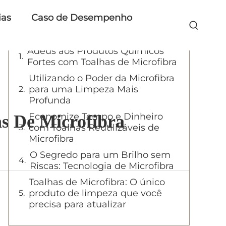
ias
Índice
Caso de Desempenho
Adeus aos Produtos Químicos
Fortes com Toalhas de Microfibra
Utilizando o Poder da Microfibra
para uma Limpeza Mais
Profunda
Economize Tempo e Dinheiro
s De Microfibra
com Toalhas Reutilizáveis de
Microfibra
O Segredo para um Brilho sem
Riscas: Tecnologia de Microfibra
Toalhas de Microfibra: O único
produto de limpeza que você
precisa para atualizar