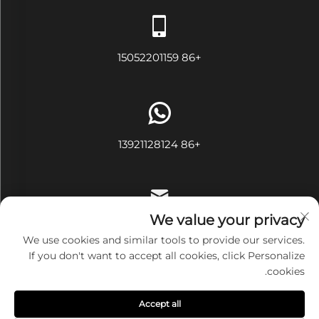
+86 15052201159
+86 13921128124
We value your privacy
[email protected]
We use cookies and similar tools to provide our services.
If you don't want to accept all cookies, click Personalize
cookies.
حقوق النشر محفوظة © شركة ووشي آيفي تكستايل المحدودة. جميع
Accept all
الحقوق محفوظة
سياسة الخصوصية