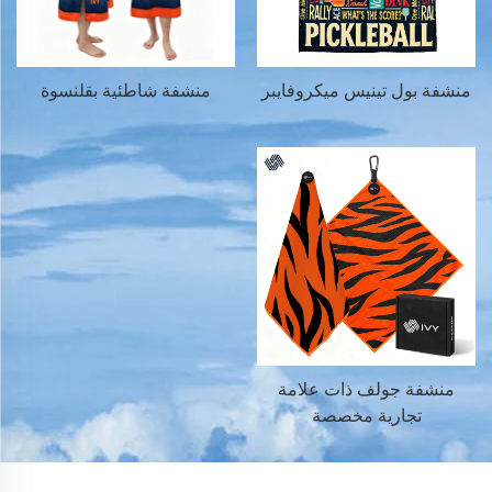
منشفة بول تينيس ميكروفايبر
منشفة شاطئية بقلنسوة
منشفة جولف ذات علامة
تجارية مخصصة