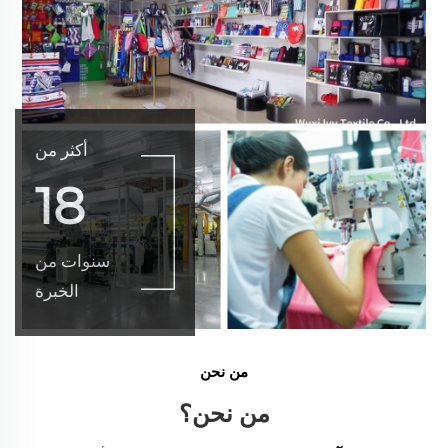
أكثر من
18
سنوات من
الخبرة
من نحن
من نحن؟