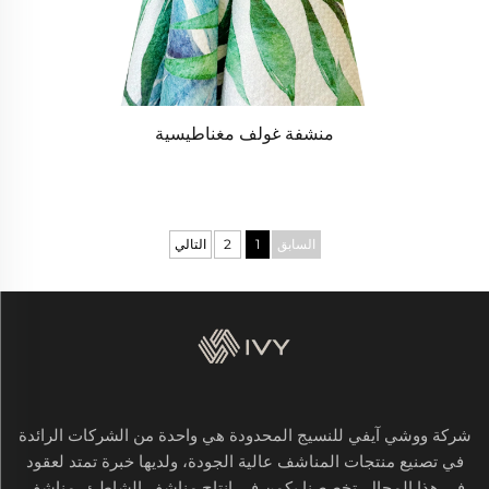
منشفة غولف مغناطيسية
السابق
1
2
التالي
شركة ووشي آيفي للنسيج المحدودة هي واحدة من الشركات الرائدة
في تصنيع منتجات المناشف عالية الجودة، ولديها خبرة تمتد لعقود
في هذا المجال. تخصصنا يكمن في إنتاج مناشف الشاطئ، مناشف