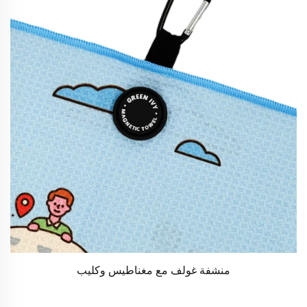
منشفة غولف مع مغناطيس وكليب