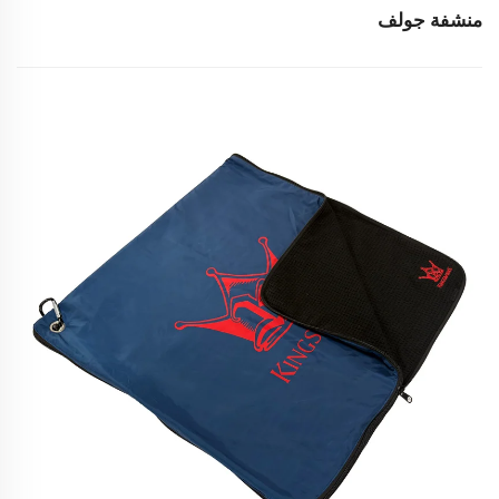
منشفة جولف