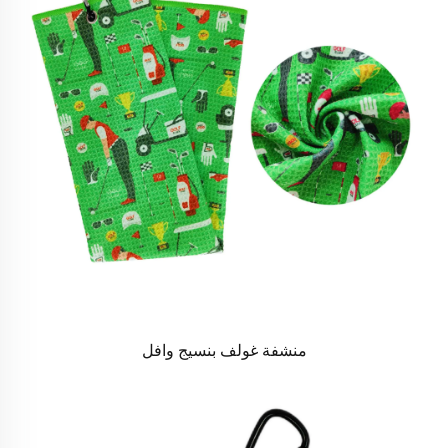
منشفة غولف بنسيج وافل