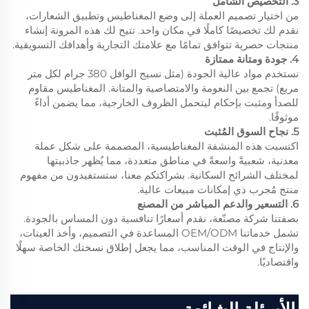
3. التخصيص الشامل
من اختيار تصميم العملة إلى وضع المغناطيس وتطبيق الشعارات،
نقدم لك تخصيصًا كاملًا في مكان واحد. تتيح لك هذه المرونة إنشاء
منتجات حصرية تتوافق تمامًا مع علامتك التجارية وأهدافك التسويقية.
4. جودة ومتانة ممتازة
نستخدم مواد عالية الجودة (مثل نسيج الوافل 380 جرام لكل متر
مربع) تجمع بين النعومة والامتصاصية والمتانة. المغناطيس مقاوم
للصدأ ومثبت بإحكام ليتحمل الظروف الخارجية، مما يضمن أداءً
موثوقًا.
5. نجاح السوق المُثبت
اكتسبت هذه المنشفة المغناطيسية، المصممة على شكل عملة
معدنية، شعبيةً واسعةً في مناطق متعددة، مما يُظهر جاذبيتها
لمختلف الشرائح السكانية. بشراكتكم معنا، ستستفيدون من مفهوم
منتج مُجرب ذي إمكانات مبيعات عالية.
6. التسعير والدعم المباشر من المصنع
بصفتنا شركة مصنّعة، نقدم أسعارًا تنافسية دون المساس بالجودة.
تشمل خدماتنا OEM/ODM المساعدة في التصميم، وأخذ العينات،
والإنتاج في الوقت المناسب، مما يجعل إطلاق نسختك الخاصة سهلًا
واقتصاديًا.