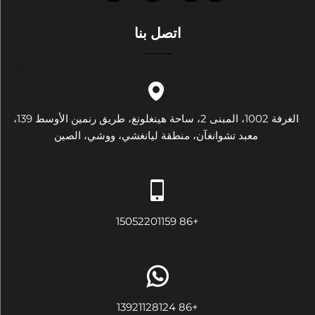
اتصل بنا
الغرفة 1002، المبنى 2، ساحة هينغلونغ، طريق رنمين الأوسط 139،
معبد تشوانغآن، منطقة ليانغشي، ووشي، الصين
+86 15052201159
+86 13921128124