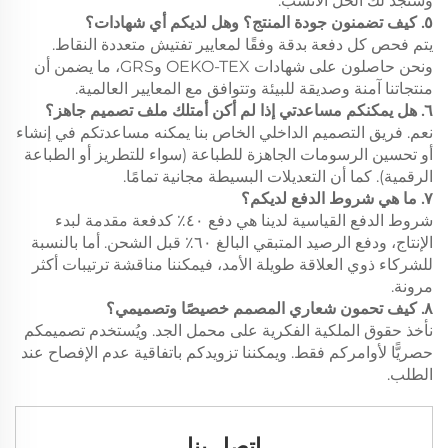
وسنجد لك الحل الأنسب.
٥. كيف تضمنون جودة المنتج؟ وهل لديكم أي شهادات؟
يتم فحص كل دفعة بدقة وفقًا لمعايير تفتيش متعددة النقاط.
ونحن حاصلون على شهادات OEKO-TEX وGRS، ما يضمن أن
منتجاتنا آمنة وصديقة للبيئة وتتوافق مع المعايير العالمية.
٦. هل يمكنكم مساعدتي إذا لم أكن أمتلك ملف تصميم جاهز؟
نعم. فريق التصميم الداخلي الخاص بنا يمكنه مساعدتكم في إنشاء
أو تحسين الرسومات الجاهزة للطباعة (سواء للتطريز أو الطباعة
الرقمية). كما أن التعديلات البسيطة مجانية تمامًا.
٧. ما هي شروط الدفع لديكم؟
شروط الدفع القياسية لدينا هي دفع ٤٠٪ كدفعة مقدمة لبدء
الإنتاج، ودفع الرصيد المتبقي البالغ ٦٠٪ قبل الشحن. أما بالنسبة
للشركاء ذوي العلاقة طويلة الأمد، فيمكننا مناقشة ترتيبات أكثر
مرونة.
٨. كيف تحمون شعاري المصمم خصيصًا وتصميمي؟
نأخذ حقوق الملكية الفكرية على محمل الجد. ويُستخدم تصميمكم
حصريًّا لأوامركم فقط. ويمكننا تزويدكم باتفاقية عدم الإفصاح عند
الطلب.
اتصل بنا