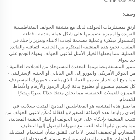
waffle-380GSM
وصف:
ارتقِ بمستلزمات الجولف لديك مع منشفة الجولف المغناطيسية
الفريدة والمميزة بتصميمها على شكل عملة معدنية - قطعة
إكسسوار مبتكرة وعملية مصممة لجذب الانتباه وتعزيز راحتك في
الملعب. تجمع هذه المنشفة المبتكرة بين الجاذبية الثقافية والفائدة
العملية، مما يجعلها الخيار الأمثل للاعبي الجولف وهواة الجمع على
حد سواء.
تتميز المنشفة بتصاميمها المعقدة المستوحاة من العملات العالمية -
من الدولار الأمريكي واليورو إلى الين الياباني أو الجنيه الإسترليني -
مما يتيح لك اختيار تصميم العملة الذي يناسب جمهورك المستهدف.
كل تصميم منسوج أو مطبوع بدقة لإبراز الرموز والأرقام والأنماط
المميزة للعملات الحقيقية، مما يخلق منتجًا جذابًا بصريًا ومثيرًا
للاهتمام.
ما يميز هذه المنشفة هو المغناطيس المدمج المثبت بسلاسة في
إحدى زواياها. هذه الإضافة الصغيرة والفعّالة تُمكّن لاعبي الجولف من
تثبيت المنشفة بإحكام على عربة الجولف أو إطار الحقيبة المعدنية،
مما يضمن ثباتها أثناء اللعب مع سهولة الوصول إليها لتنظيف
المضارب أو تجفيف اليدين. لا داعي للقلق بشأن استخدام المشابك
أو الحلقات، فالميزة المغناطيسية تُتيح سهولة الاستخدام التي