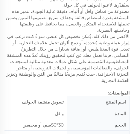
سيُقدّرها لاعبو الجولف في كل جولة.
مصنوعة من قماش وافل أو ألياف دقيقة عالية الجودة، تتميز هذه
المنشفة بقدرة امتصاص فائقة وجفاف سريع. تصميمها المتين يضمن
تحملها للاستخدام المتكرر والغسل، مما يحافظ على وظيفتها
وجاذبيتها البصرية.
الأفضل من ذلك كله، يُمكن تخصيص كل عنصر. سواءً كنت ترغب في
إبراز عملة وطنية مُحددة، أو دمج ألوان تحمل علامتك التجارية، أو
تعديل قوة المغناطيس، أو إضافة شعارات من خلال التطريز/
التسامي، فإننا نعمل معك عن كثب لتحقيق رؤيتك. تُعدّ هذه المنشفة
المغناطيسية المُصممة على شكل عملات معدنية مثالية لمنتجعات
الجولف، والفعاليات المؤسسية، والحملات الترويجية، أو متاجر
التجزئة الاحترافية، حيث تُقدم مزيجًا مثاليًا من الفن والوظيفة وتعزيز
العلامة التجارية.
المواصفات:
اسم المنتج
تسويق منشفة الجولف
المادة
وافل
الحجم
30*50سم، أو مخصص