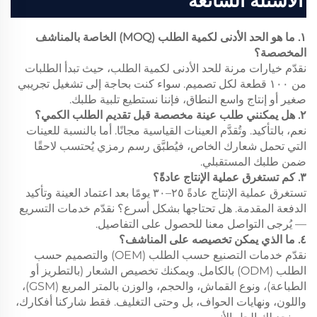
الأسئلة الشائعة
١. ما هو الحد الأدنى لكمية الطلب (MOQ) الخاصة بالمناشف
المخصصة؟
نقدّم خيارات مرنة للحد الأدنى لكمية الطلب، حيث تبدأ الطلبات
من ١٠٠ قطعة لكل تصميم. سواء كنت بحاجة إلى تشغيل تجريبي
صغير أو إنتاج واسع النطاق، فإننا نستطيع تلبية طلبك.
٢. هل يمكنني طلب عينة مخصصة قبل تقديم الطلب الكمي؟
نعم، بالتأكيد. وتُقدَّم العينات القياسية مجانًا. أما بالنسبة للعينات
التي تحمل شعارك الخاص، فيُطبَّق رسم رمزي يُحتسب لاحقًا
ضمن طلبك المستقبلي.
٣. كم تستغرق عملية الإنتاج عادةً؟
تستغرق عملية الإنتاج عادةً ٢٥–٣٠ يومًا بعد اعتماد العينة وتأكيد
الدفعة المقدمة. هل تحتاجها بشكل أسرع؟ نقدّم خدمات التسريع
— يُرجى التواصل معنا للحصول على التفاصيل.
٤. ما الذي يمكن تخصيصه على المناشف؟
نقدّم خدمات التصنيع حسب الطلب (OEM) والتصميم حسب
الطلب (ODM) بالكامل. ويمكنك تخصيص الشعار (بالتطريز أو
الطباعة)، ونوع القماش، والحجم، والوزن بالمتر المربع (GSM)،
واللون، ونهايات الحواف، بل وحتى التغليف. فقط شاركنا أفكارك،