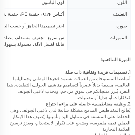
اللون
لون البانتون
، حقيبة PE، حقيبة شبكية،
التغليف
أكياس OPP
اختر تصميمنا الجاهز أو حسب الطل
صورة
المميزات
س
-
مستدام، مضاد لل
سريع
تجفيف
قابلة لغسل الآلة، محمولة بسهولة
الميزة التنافسية:
1. تصميمات فريدة وثقافية ذات صلة
أنماطنا المستوحاة من العملات تستمد فخرها الوطني وجمالياتها
العالمية، مقدمةً بديلاً عصرياً لتصاميم مناشف الجولف التقليدية. هذا
التفرد يُبرز منتجاتكم في سوقٍ مزدحم، ويجذب لاعبي الجولف
كتذكارات أو هدايا أو مقتنيات.
2. وظيفة مغناطيسية حاصلة على براءة اختراع
يُعالج المغناطيس المدمج مشكلة شائعة لدى لاعبي الجولف، وهي
الحفاظ على المنشفة في متناول اليد وتأمينها. يُضيف هذا الابتكار
العملي قيمة ملموسة، ويشجع على تكرار الاستخدام، ويعزز ترسيخ
العلامة التجارية.