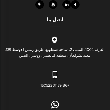
اتصل بنا
الغرفة 1002، المبنى 2، ساحة هينغلونغ، طريق رنمين الأوسط 139،
معبد تشوانغآن، منطقة ليانغشي، ووشي، الصين
+86 15052201159