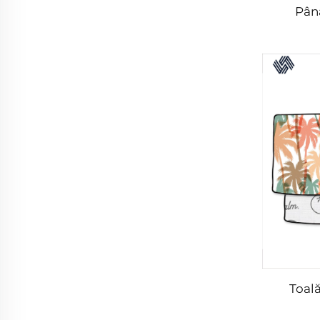
Până
Toal