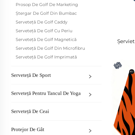
Prosop De Golf De Marketing
Ștergar De Golf Din Bumbac
Serveteță De Golf Caddy
Serveteță De Golf Cu Periu
Serveteță De Golf Magnetică
Șervie
Serveteță De Golf Din Microfibru
Serveteță De Golf Imprimată
Serveteță De Sport
Serveteță Pentru Tancul De Yoga
Serveteță De Ceai
Protejor De Gât