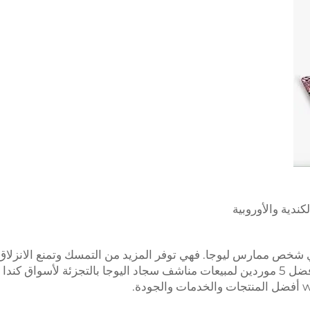
ي شخص ممارس ليوجا. فهي توفر المزيد من التمسك وتمنع الانزلاق
مما يجعل تنفيذ الوضعيات أسهل. سنقدم لكم أفضل 5 موردين لمبيعات مناشف سجاد اليوجا بالتجزئة لأسواق كندا