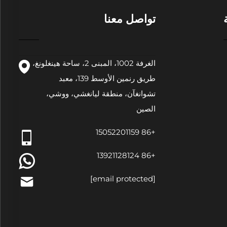
تواصل معنا
الغرفة 1002، المبنى 2، ساحة هينغلونغ،
طريق رنمين الأوسط 139، معبد
تشوانغآن، منطقة ليانغشي، ووشي،
الصين
+86 15052201159
+86 13921128124
[email protected]