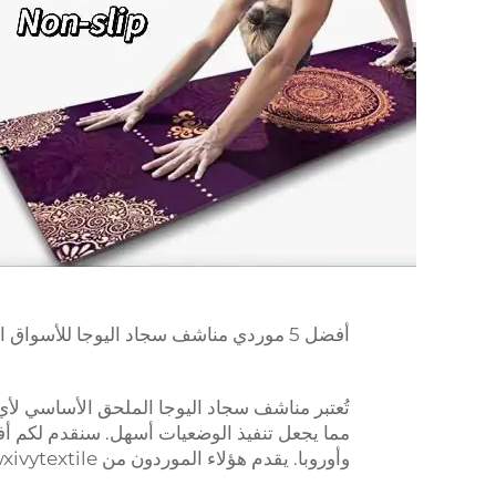
أفضل 5 موردي مناشف سجاد اليوجا للأسواق الكندية والأوروبية
تُعتبر مناشف سجاد اليوجا الملحق الأساسي لأ
وأوروبا. يقدم هؤلاء الموردون من wxivytextile أفضل المنتجات والخدمات والجودة.