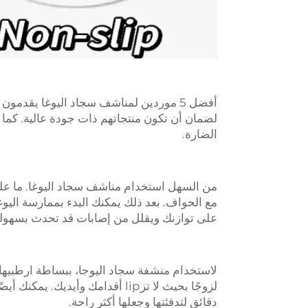
أفضل 5 موردين لمناشف سجاد اليوغا يقدمو
لضمان أن تكون منتجاتهم ذات جودة عالية. كما يت
الضارة.
من السهل استخدام مناشف سجاد اليوغا. ما عل
مع الحواف. بعد ذلك يمكنك البدء بممارسة اليو
على توازنك ويقلل من إصابات قد تحدث بسهولة
لاستخدام منشفة سجاد اليوجا، ببساطة ارطبيها 
لزوجًا بحيث لا تزlip أقدامك وأيديك. يمكنك أيضًا وضع المنشفة في
دقائق لتدفئتها وجعلها أكثر راحة.