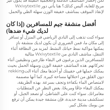
لكن إحضار المناشف الكاملة والحجمية الثقيلة قد يكون غير
مريح للغاية، أليس كذلك؟ هنا يأتي دور Wxivytextile
لإنقاذ الموقف بمناشف خفيفة الوزن سهلة الطي والحمل.
أفضل منشفة جيم للمسافرين (إذا كان
لديك شيء ضدها)
سواء كنت تذهب إلى النادي الرياضي في المنزل أو تسافر
إلى مكان ما، فمن الضروري أن يكون لديك منشفة نادٍ
يمكنها مواكبة نمط حياتك النشط. لمزيد من النظافة أثناء
التنقل، مناشف النادي من Wxivytextile مثالية
للمسافرين الذين يرغبون في البقاء طازجين ونظيفين أثناء
تحركاتهم. هذه المناشف خفيفة الوزن وسهلة الحمل بحيث
يمكنك حملها في حقيبتك أو أخذها معك أثناء التrekking
دون القلق من احتلالها مساحة كبيرة. كما أنها مصممة
لامتصاص الماء بكفاءة وتجف بسرعة. بهذه الطريقة،
يمكنك البقاء جافًا ومريحًا، بغض النظر عن المتطلبات
مغامراتك. سواء كنت على الشاطئ، أو تصعد الجبل، أو
تستكشف مدينة جديدة، فإن منشفة جيدة يمكن أن ترفع
من يومك بشكل كبير.