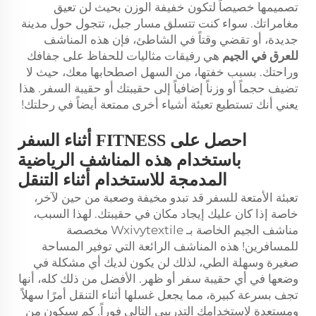
تصميمها خصيصاً لتكون خفيفة الوزن بحيث لن تعيق
مغامراتك. سواء كنت تتسلق مسار جبل، تتجول حول مدينة
جديدة، أو تقضي وقتاً في الشاطئ، فإن هذه المناشف
للعرق في الجيم
هي رفيقات مثاليات للحفاظ على جفافك
وراحتك. بسبب خفتها، من السهل اصطحابها معك، حيث لا
تضيف حجماً أو وزناً إضافياً إلى حقيبتك أو حقيبة السفر. هذا
يعني أنك تستطيع تعبئة أشياء أخرى ممتعة أيضاً في رحلتك!
احصل على FITNESS أثناء السفر
باستخدام هذه المناشف الرياضية
المدمجة للاستخدام أثناء التنقل
تعبئة الأمتعة للسفر قد تبدو مخيفة وصعبة من حين لآخر،
خاصة إذا كان عليك إيجاد مكان في حقيبتك. لهذا السبب،
مناشف الجيم الخاصة بـ Wxivytextile مخصصة
للمسافرين! هذه المناشف الرائعة التي توفير المساحة
صغيرة وسهلة الطي، لذلك لن يكون لديك أي مشكلة في
وضعها في أي حقيبة سفر أو ظهر. الأفضل من ذلك كله، أنها
تجف بسرعة كبيرة، مما يجعل غسلها أثناء التنقل أمرًا سهلاً
ومستعدة لاستخدامك التدريبي التالي فوراً. كم سيكون من