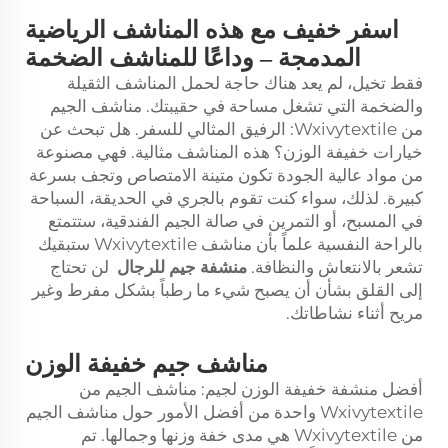
اسفر خفيف مع هذه المناشف الرياضية
المدمجة – وداعًا للمناشف الضخمة
فقط تخيل، لم يعد هناك حاجة لحمل المناشف الثقيلة
والضخمة التي تشغل مساحة في حقيبتك. مناشف الجيم
من Wxivytextile: الرفيق المثالي للسفر. هل تبحث عن
خيارات خفيفة الوزن؟ هذه المناشف مثالية. فهي مصنوعة
من مواد عالية الجودة تكون متينة الامتصاص وتجف بسرعة
كبيرة. لذلك، سواء كنت تقوم بالجري في الحديقة، السباحة
في المسبح، أو التمرين في صالة الجيم الفندقية، ستتمتع
بالراحة النفسية علماً بأن مناشف Wxivytextile ستبقيك
تشعر بالانتعاش والنظافة.
منشفة جيم للرجال
لن تحتاج
إلى القلق بشأن أن يصبح شيء ما رطباً بشكل مفرط وغير
مريح أثناء نشاطاتك.
مناشف جيم خفيفة الوزن
أفضل منشفة خفيفة الوزن لجيم: مناشف الجيم من
Wxivytextile واحدة من أفضل الأمور حول مناشف الجيم
من Wxivytextile هي مدى خفة وزنها وجمالها. تم