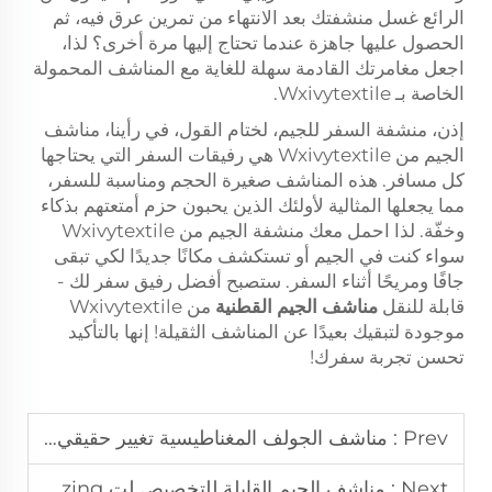
الرائع غسل منشفتك بعد الانتهاء من تمرين عرق فيه، ثم
الحصول عليها جاهزة عندما تحتاج إليها مرة أخرى؟ لذا،
اجعل مغامرتك القادمة سهلة للغاية مع المناشف المحمولة
الخاصة بـ Wxivytextile.
إذن، منشفة السفر للجيم، لختام القول، في رأينا، مناشف
الجيم من Wxivytextile هي رفيقات السفر التي يحتاجها
كل مسافر. هذه المناشف صغيرة الحجم ومناسبة للسفر،
مما يجعلها المثالية لأولئك الذين يحبون حزم أمتعتهم بذكاء
وخفّة. لذا احمل معك منشفة الجيم من Wxivytextile
سواء كنت في الجيم أو تستكشف مكانًا جديدًا لكي تبقى
جافًا ومريحًا أثناء السفر. ستصبح أفضل رفيق سفر لك -
قابلة للنقل
مناشف الجيم القطنية
من Wxivytextile
موجودة لتبقيك بعيدًا عن المناشف الثقيلة! إنها بالتأكيد
تحسن تجربة سفرك!
Prev :
مناشف الجولف المغناطيسية تغيير حقيقي للحفاظ على النادي نظيفًا تمامًا
Next :
مناشف الجيم القابلة للتخصيص لت personalizing معدات التمارين الخاصة بك