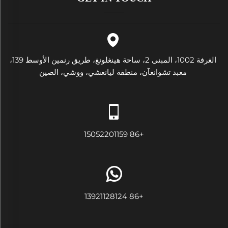
الغرفة 1002، المبنى 2، ساحة هينغلونغ، طريق رنمين الأوسط 139،
معبد تشوانغآن، منطقة ليانغشي، ووشي، الصين
+86 15052201159
+86 13921128124