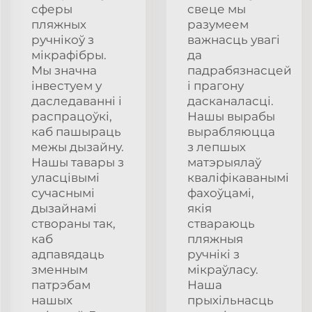
сферы
свеце мы
пляжных
разумеем
ручнікоў з
важнасць увагі
мікрафібры.
да
Мы значна
падрабязнасцей
інвестуем у
і прагону
даследаванні і
дасканаласці.
распрацоўкі,
Нашы вырабы
каб пашыраць
вырабляюцца
межы дызайну.
з лепшых
Нашы тавары з
матэрыялаў
уласцівымі
кваліфікаванымі
сучаснымі
фахоўцамі,
дызайнамі
якія
створаны так,
ствараюць
каб
пляжныя
адпавядаць
ручнікі з
зменным
мікраўласу.
патрэбам
Наша
нашых
прыхільнасць