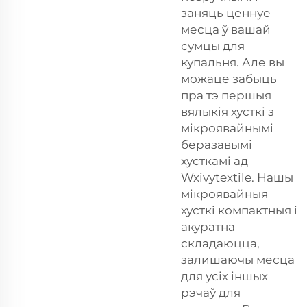
заняць ценнуе
месца ў вашай
сумцы для
купальня. Але вы
можаце забыць
пра тэ першыя
вялыкія хусткі з
мікроявайнымі
беразавымі
хусткамі ад
Wxivytextile. Нашы
мікроявайныя
хусткі компактныя і
акуратна
складаюцца,
залишаючы месца
для усіх іншых
рэчаў для