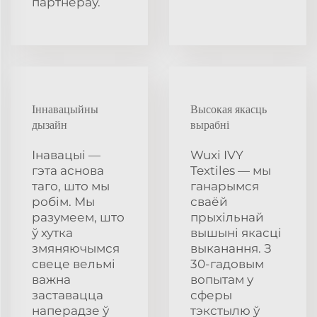
партнёраў.
Іннавацыйны
Высокая якасць
дызайн
вырабні
Інавацыі —
Wuxi IVY
гэта аснова
Textiles — мы
таго, што мы
ганарымся
робім. Мы
сваёй
разумеем, што
прыхільнай
ў хутка
вышыні якасці
змяняючымся
выканання. З
свеце вельмі
30-гадовым
важна
вопытам у
заставацца
сферы
наперадзе ў
тэкстылю ў