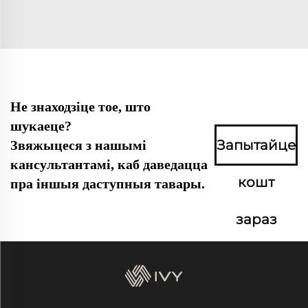
Не знаходзіце тое, што
шукаеце?
Запытайце
Звяжыцеся з нашымі
кансультантамі, каб даведацца
кошт
пра іншыя даступныя тавары.
зараз