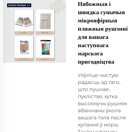
Нябожныя і
швидка сушачыя
мікрояфірныя
пляжныя рушэнні
для вашага
наступнага
марскога
пригодніцтва
Уяўліце чыстую
радасць ад таго,
што пушчае,
пухлістая, хутка
высохнучы рушняк
абвінчаны ўкола
вашага тэла пасля
купання ў моры.
Такім цудам вы