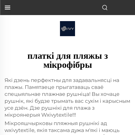
платкі для пляжы з
мікрофібры
Які дзень перфектны для задавальнясці на
плажы. Памятаеце прыгатаваць сваё
спецыяльнае плажнае рушніца! Вы хочаце
рушнік, які будзе трымать вас сухім і карысным
усе дзён. Дзе рушнікі для плажа з
мікроянерыя Wxivytextile!!!
Мікрояшчырковы пляжныя рушнікі ад
wxivytextile, якія таксама дужа м'які і маюць