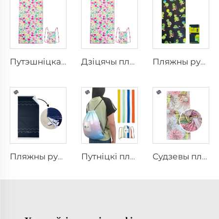
Путэшніцкая пляжная рушня
Дзіцячы пляжны рушник з сумкай
Пляжны рушник з мультыфільнымі персанажамі
Пляжны рушытак у вафельным узоры з франзэй
Путніцкі пляжны рушытка
Судзевы пляжны рушэнок