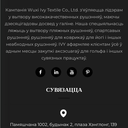
Кампанія Wuxi Ivy Textile Co., Ltd. з'яўляецца лідэрам
у вытвору високакачественных рушэнняў, маючы
дзесяцігадовы досвед у галіне. Наша спецыяльнасць
ляжыць у вытвору пляжных рушэнняў, спартсавых
рушэнняў, рушэнняў для коврикаў для йогі і іншых
неабходных рушэнняў. IVY афармляе клієнтам ўсё ў
адным месцы закупкі аксэсuarаў для гольфа і іншых
сувязных працуктаў.
СУВЯЗАЦЦА
Памяшчана 1002, будынак 2, плаза Хэнглонг, 139