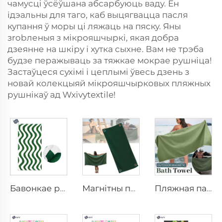
чамусці ўсёўшана абсарбуюць ваду. Ён
ідэальны для таго, каб выцягвацца пасля
купання ў моры ці ляжаць на пяску. Яны
зrobленыя з мікрояшчыркі, якая добра
дзеянне на шкіру і хутка сыхне. Вам не трэба
будзе перажываць за тяжкае мокрае рушніца!
Застаўцеся сухімі і цеплымі ўвесь дзень з
новай колекцыяй мікрояшчырковых пляжных
рушнікаў ад Wxivytextile!
Бавонкае рушэнне для пляшу
Магнітны пляжны рушник
Пляжная палотка з магнітам