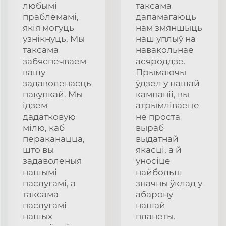
любымі
таксама
праблемамі,
дапамагаюць
якія могуць
нам змяншыць
узнікнуць. Мы
наш уплыў на
таксама
навакольнае
забяспечваем
асяроддзе.
вашу
Прымаючы
задаволенасць
ўдзел у нашай
пакупкай. Мы
кампаніі, вы
ідзем
атрымліваеце
дадатковую
не проста
мілю, каб
выраб
пераканацца,
выдатнай
што вы
якасці, а й
задаволеныя
уносіце
нашымі
найбольш
паслугамі, а
значны ўклад у
таксама
абарону
паслугамі
нашай
нашых
планеты.