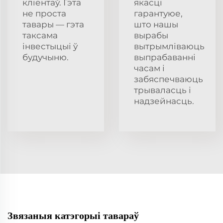
кліентаў. Гэта
якасці
не проста
гарантуюе,
тавары — гэта
што нашы
таксама
вырабы
інвестыцыі ў
вытрымліваюць
будучыню.
выпрабаванні
часам і
забяспечваюць
трываласць і
надзейнасць.
Звязаныя катэгорыі тавараў