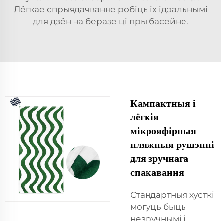
Лёгкае спрыядачванне робіць іх ідэальнымі
для дзён на беразе ці пры басейне.
Кампактныя і
лёгкія
мікрояфірныя
пляжныя рушэнні
для зручнага
спакавання
Стандартныя хусткі
могуць быць
незручнымі і