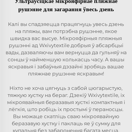
Ультраўсіцкае мікрояфірнае пляжнае
рушэнне для загарання ўвесь дзень
Калі вы спадзяецца працягнуць увесь дзень
на пляжы, вам потрэбна рушэнне, якое
швидка вас высуе. Мікрояфірныя пляжныя
рушэнні ад Wxivytextile добрыя ў абсарбцыі
вады, дазваляючы вам вернуцца да гульняў на
сонцы ў найменшую колькасць часу. А вашы
яскравыя і забаўныя дэзайні зробяць вашае
пляжнае рушэнне яскравым!
Ніхто не хоча цягнуць з сабой цюгарыстую,
тяжкую хустку на бераг. Дзекіў Wxivytextile, іх
мікроявайныя беразавыя хусткі компактныя і
лёгкія, што робіць іх простымі ў пераносцы.
Вы можаце скатліць сваю мікроявайную
беразавую хустку і паклаць яе ў сумку для
купальня без забаронення багата месца.