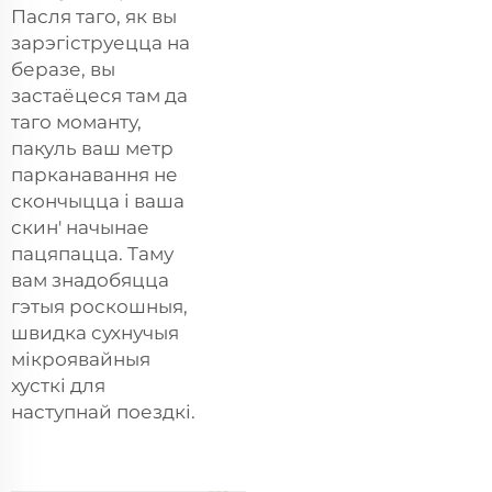
Пасля таго, як вы
зарэгіструецца на
беразе, вы
застаёцеся там да
таго моманту,
пакуль ваш метр
парканавання не
скончыцца і ваша
скин' начынае
пацяпацца. Таму
вам знадобяцца
гэтыя роскошныя,
швидка сухнучыя
мікроявайныя
хусткі для
наступнай поездкі.