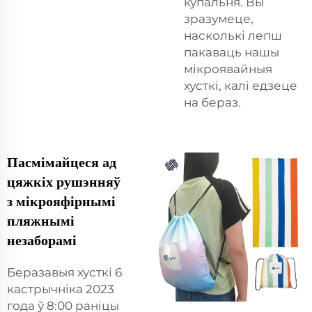
купальня. Вы
зразумеце,
насколькі лепш
пакаваць нашы
мікроявайныя
хусткі, калі едзеце
на бераз.
Пасмімайцеся ад
цяжкіх рушэнняў
з мікрояфірнымі
пляжнымі
незаборамі
Беразавыя хусткі 6
кастрычніка 2023
года ў 8:00 раніцы