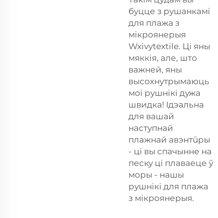
буцце з рушанкамі
для плажа з
мікроянерыя
Wxivytextile. Ці яны
мяккія, але, што
важней, яны
высохнутрымаюць
моі рушнікі дужа
швидка! Ідэальна
для вашай
наступнай
плажнай авэнтūры
- ці вы спачынне на
песку ці плаваеце ў
моры - нашы
рушнікі для плажа
з мікроянерыя.