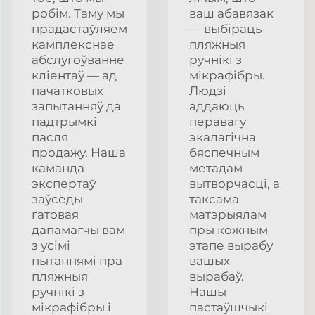
робім. Таму мы
ваш абавязак
прадастаўляем
— выбіраць
камплекснае
пляжныя
абслугоўванне
ручнікі з
кліентаў — ад
мікрафібры.
пачатковых
Людзі
запытанняў да
аддаюць
падтрымкі
перавагу
пасля
экалагічна
продажу. Наша
бяспечным
каманда
метадам
экспертаў
вытворчасці, а
заўсёды
таксама
гатовая
матэрыялам
дапамагчы вам
пры кожным
з усімі
этапе вырабу
пытаннямі пра
вашых
пляжныя
вырабаў.
ручнікі з
Нашы
мікрафібры і
пастаўшчыкі