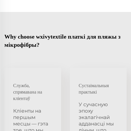
Why choose wxivytextile платкі для пляжы з
мікрофібры?
Служба,
Сустаімальныя
спрямавана на
практыкі
кліентаў
У сучасную
Кліенты на
эпоху
першым
экалагічнай
месцы — гэта
адданасці мы
тое, што мы
лічым, што