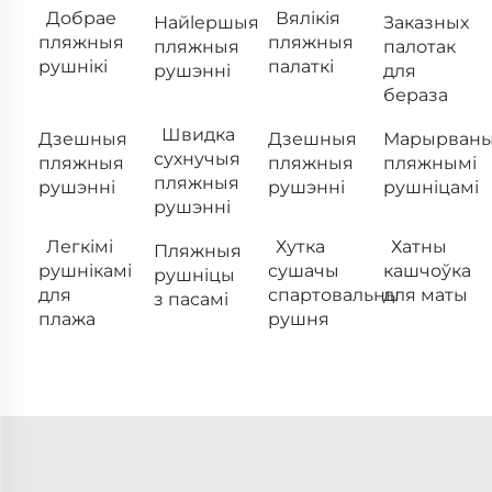
Добрае
Вялікія
Найlepшыя
Заказных
пляжныя
пляжныя
пляжныя
палотак
рушнікі
палаткі
рушэнні
для
бераза
Швидка
Дзешныя
Дзешныя
Марырваны
сухнучыя
пляжныя
пляжныя
пляжнымі
пляжныя
рушэнні
рушэнні
рушніцамі
рушэнні
Легкімі
Хутка
Хатны
Пляжныя
рушнікамі
сушачы
кашчоўка
рушніцы
для
спартовальны
для маты
з пасамі
плажа
рушня