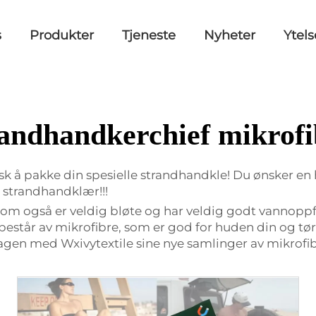
s
Produkter
Tjeneste
Nyheter
Ytel
randhandkerchief mikrofi
usk å pakke din spesielle strandhandkle! Du ønsker e
 strandhandklær!!!
som også er veldig bløte og har veldig godt vannoppfat
 består av mikrofibre, som er god for huden din og tø
dagen med Wxivytextile sine nye samlinger av mikrofi