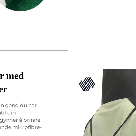
er med
er
En gang du har
til din
gynner å brinne.
rende mikrofibre-