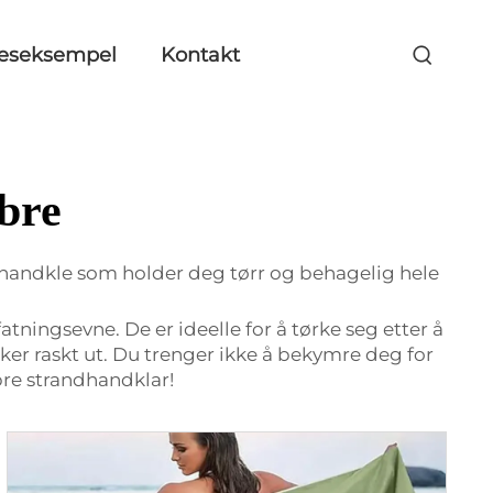
seseksempel
Kontakt
bre
n handkle som holder deg tørr og behagelig hele
ningsevne. De er ideelle for å tørke seg etter å
rker raskt ut. Du trenger ikke å bekymre deg for
bre strandhandklar!