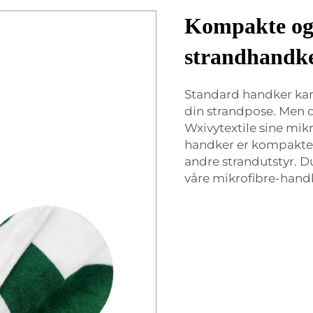
Kompakte og 
strandhandke
Standard handker kan 
din strandpose. Men
Wxivytextile sine mik
handker er kompakte og
andre strandutstyr. Du
våre mikrofibre-handk