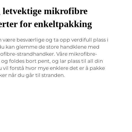
letvektige mikrofibre
rter for enkeltpakking
være besværlige og ta opp verdifull plass i
 du kan glemme de store handklene med
rofibre-strandhandker. Våre mikrofibre-
 foldes bort pent, og lar plass til all din
 vil forstå hvor mye enklere det er å pakke
er når du går til stranden.