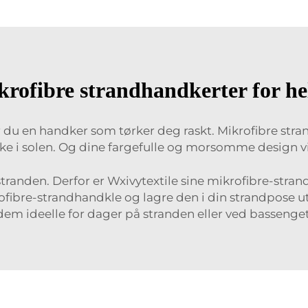
krofibre strandhandkerter for he
r du en handker som tørker deg raskt. Mikrofibre stra
leke i solen. Og dine fargefulle og morsomme design vil
 stranden. Derfor er Wxivytextile sine mikrofibre-str
ofibre-strandhandkle og lagre den i din strandpose ut
dem ideelle for dager på stranden eller ved bassenget