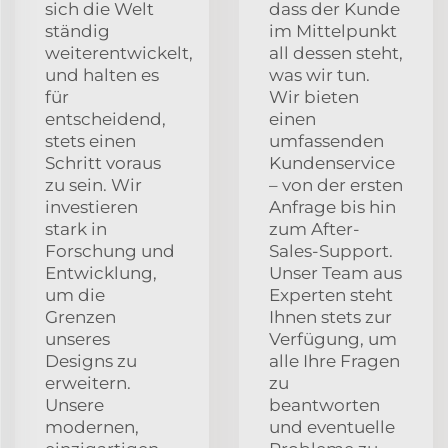
sich die Welt
dass der Kunde
ständig
im Mittelpunkt
weiterentwickelt,
all dessen steht,
und halten es
was wir tun.
für
Wir bieten
entscheidend,
einen
stets einen
umfassenden
Schritt voraus
Kundenservice
zu sein. Wir
– von der ersten
investieren
Anfrage bis hin
stark in
zum After-
Forschung und
Sales-Support.
Entwicklung,
Unser Team aus
um die
Experten steht
Grenzen
Ihnen stets zur
unseres
Verfügung, um
Designs zu
alle Ihre Fragen
erweitern.
zu
Unsere
beantworten
modernen,
und eventuelle