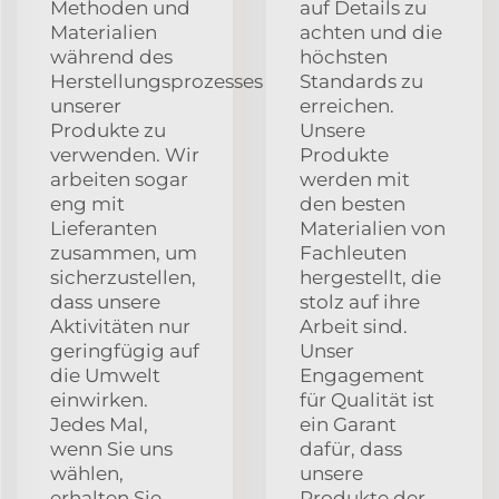
Methoden und
auf Details zu
Materialien
achten und die
während des
höchsten
Herstellungsprozesses
Standards zu
unserer
erreichen.
Produkte zu
Unsere
verwenden. Wir
Produkte
arbeiten sogar
werden mit
eng mit
den besten
Lieferanten
Materialien von
zusammen, um
Fachleuten
sicherzustellen,
hergestellt, die
dass unsere
stolz auf ihre
Aktivitäten nur
Arbeit sind.
geringfügig auf
Unser
die Umwelt
Engagement
einwirken.
für Qualität ist
Jedes Mal,
ein Garant
wenn Sie uns
dafür, dass
wählen,
unsere
erhalten Sie
Produkte der