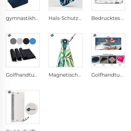
gymnastikhandtuch mit Tasche
Hals-Schutzband
Bedrucktes Golfhandtuch
Golfhandtuch aus Mikrofaser
Magnetische Golfhandtücher
Golfhandtuch mit Bürste