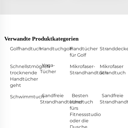
Verwandte Produktkategorien
Golfhandtuch
Handtuchgolf
Handtücher
Stranddeck
für Golf
Yoga-
Schnellstmöglich
Mikrofaser-
Mikrofaser
Tücher
trocknende
Strandhandtuch
Strandtuch
Handtücher
geht
Sandfreie
Besten
Sandfreie
Schwimmtuch
Strandhandtücher
Handtuch
Strandhand
fürs
Fitnessstudio
oder die
Dusche