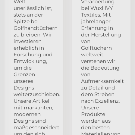
Welt
Verarbeitung
unerlässlich ist,
bei Wuxi IVY
stets an der
Textiles. Mit
Spitze bei
jahrelanger
Golfhandtüchern
Erfahrung in
zu bleiben. Wir
der Herstellung
investieren
von
erheblich in
Golftüchern
Forschung und
weltweit
Entwicklung,
verstehen wir
um die
die Bedeutung
Grenzen
von
unseres
Aufmerksamkeit
Designs
zu Detail und
weiterzuschieben.
dem Streben
Unsere Artikel
nach Exzellenz.
mit markanten,
Unsere
modernen
Produkte
Designs sind
werden aus
maßgeschneidert,
den besten
um den sich
Materialien von