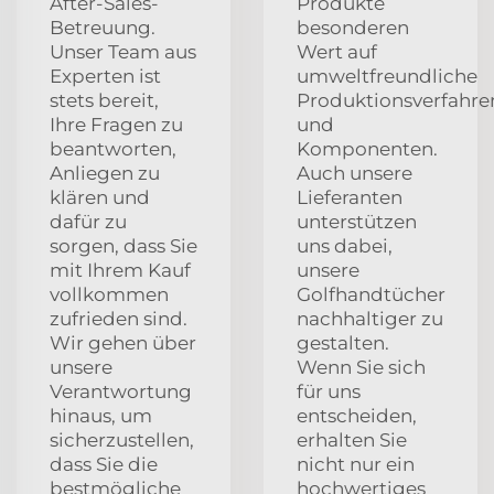
After-Sales-
Produkte
Betreuung.
besonderen
Unser Team aus
Wert auf
Experten ist
umweltfreundliche
stets bereit,
Produktionsverfahre
Ihre Fragen zu
und
beantworten,
Komponenten.
Anliegen zu
Auch unsere
klären und
Lieferanten
dafür zu
unterstützen
sorgen, dass Sie
uns dabei,
mit Ihrem Kauf
unsere
vollkommen
Golfhandtücher
zufrieden sind.
nachhaltiger zu
Wir gehen über
gestalten.
unsere
Wenn Sie sich
Verantwortung
für uns
hinaus, um
entscheiden,
sicherzustellen,
erhalten Sie
dass Sie die
nicht nur ein
bestmögliche
hochwertiges