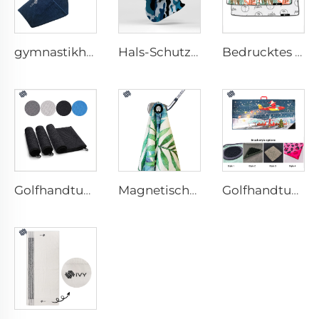
gymnastikhandtuch mit Tasche
Hals-Schutzband
Bedrucktes Golfhandtuch
Golfhandtuch aus Mikrofaser
Magnetische Golfhandtücher
Golfhandtuch mit Bürste