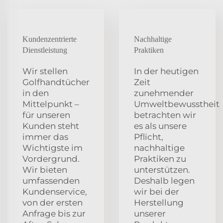
Kundenzentrierte
Nachhaltige
Dienstleistung
Praktiken
Wir stellen
In der heutigen
Golfhandtücher
Zeit
in den
zunehmender
Mittelpunkt –
Umweltbewusstheit
für unseren
betrachten wir
Kunden steht
es als unsere
immer das
Pflicht,
Wichtigste im
nachhaltige
Vordergrund.
Praktiken zu
Wir bieten
unterstützen.
umfassenden
Deshalb legen
Kundenservice,
wir bei der
von der ersten
Herstellung
Anfrage bis zur
unserer