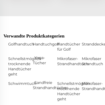
Verwandte Produktkategorien
Golfhandtuch
Handtuchgolf
Handtücher
Stranddeck
für Golf
Yoga-
Schnellstmöglich
Mikrofaser-
Mikrofaser
Tücher
trocknende
Strandhandtuch
Strandtuch
Handtücher
geht
Sandfreie
Schwimmtuch
Schnellstmöglich
Mikrofaser-
Strandhandtücher
trocknende
Strandhand
Handtücher
geht