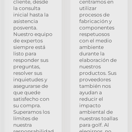
cliente, desde
centramos en
la consulta
utilizar
inicial hasta la
procesos de
asistencia
fabricación y
posventa.
componentes
Nuestro equipo
respetuosos
de expertos
con el medio
siempre está
ambiente
listo para
durante la
responder sus
elaboración de
preguntas,
nuestros
resolver sus
productos. Sus
inquietudes y
proveedores
asegurarse de
también nos
que quede
ayudan a
satisfecho con
reducir el
su compra.
impacto
Superamos los
ambiental de
límites de
nuestras toallas
nuestra
para golf. Al
responsabilidad
elegirnos, no