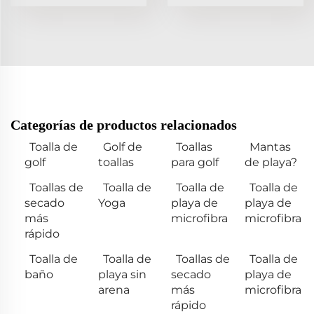
Categorías de productos relacionados
Toalla de
Golf de
Toallas
Mantas
golf
toallas
para golf
de playa?
Toallas de
Toalla de
Toalla de
Toalla de
secado
Yoga
playa de
playa de
más
microfibra
microfibra
rápido
Toalla de
Toalla de
Toallas de
Toalla de
baño
playa sin
secado
playa de
arena
más
microfibra
rápido