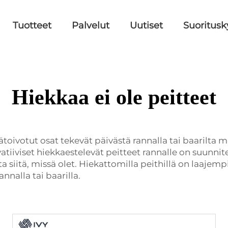
Tuotteet
Palvelut
Uutiset
Suoritus
Hiekkaa ei ole peitteet
pätoivotut osat tekevät päivästä rannalla tai baarilt
atiiviset
hiekkaestelevät peitteet rannalle
on suunnite
a siitä, missä olet. Hiekattomilla peithillä on laajem
nnalla tai baarilla.