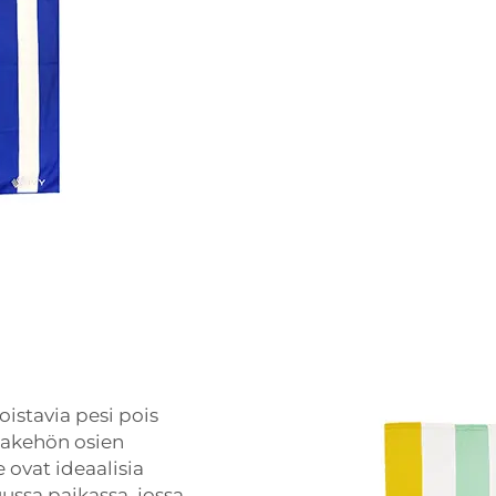
loistavia
pesi pois
makehön osien
e ovat ideaalisia
ussa paikassa, jossa