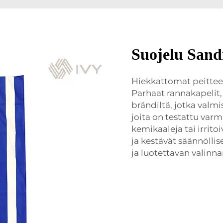
Suojelu Sand
Hiekkattomat peitteet 
Parhaat
rannakapelit,
brändiltä, jotka valm
joita on testattu varmi
kemikaaleja tai irrito
ja kestävät säännölli
ja luotettavan valinnan