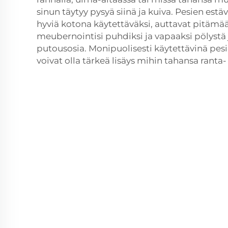
sinun täytyy pysyä siinä ja kuiva. Pesien estä
hyviä kotona käytettäväksi, auttavat pitämään
meubernointisi puhdiksi ja vapaaksi pölystä 
putousosia. Monipuolisesti käytettävinä pesie
voivat olla tärkeä lisäys mihin tahansa ranta-