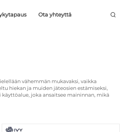
kykytapaus
Ota yhteyttä
a mielellään vähemmän mukavaksi, vaikka
ltu hiekan ja muiden jäteosien estämiseksi,
pi käyttöalue, joka ansaitsee maininnan, mikä