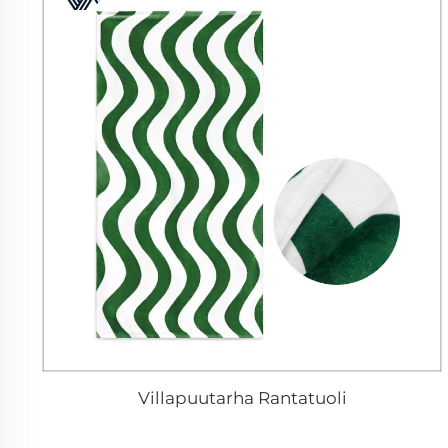
Villapuutarha Rantatuoli