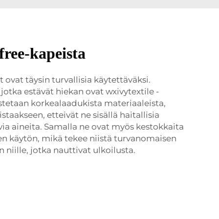
free-kapeista
ovat täysin turvallisia käytettäväksi.
 jotka estävät hiekan
ovat wxivytextile -
istetaan korkealaadukista materiaaleista,
staakseen, etteivät ne sisällä haitallisia
ivia aineita. Samalla ne ovat myös kestokkaita
sen käytön, mikä tekee niistä turvanomaisen
 niille, jotka nauttivat ulkoilusta.