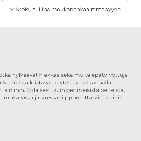
Mikrokuituliina mokkanahkaa rantapyyhe
jotka hylkäävät hiekkaa sekä muita epätoivottuja
tekee niistä loistavat käytettäväksi rannalla
niihin. Erilaisesti kuin perinteisistä peiteista,
 mukavassa ja siressä riippumatta siitä, mihin