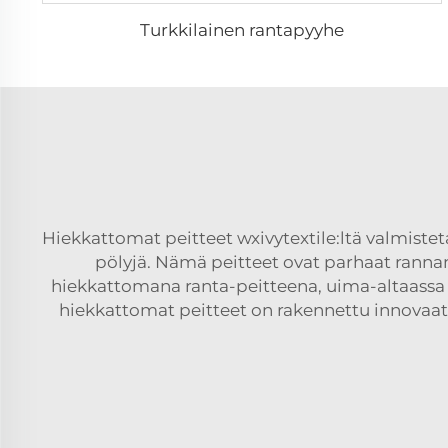
Turkkilainen rantapyyhe
Hiekkattomat peitteet wxivytextile:ltä valmiste
pölyjä. Nämä peitteet ovat
parhaat rannan
hiekkattomana ranta-peitteena, uima-altaassa tai
hiekkattomat peitteet on rakennettu innovaati