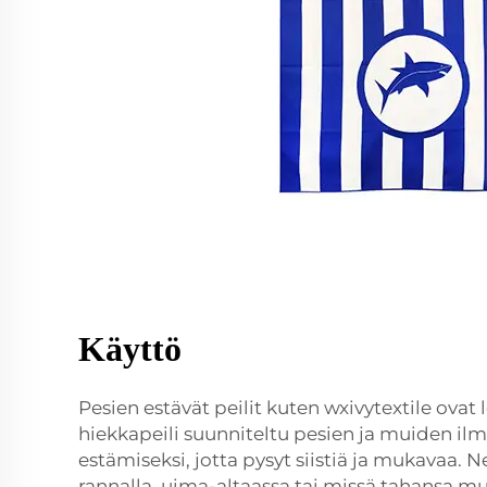
Käyttö
Pesien estävät peilit kuten wxivytextile ovat 
hiekkapeili
suunniteltu pesien ja muiden il
estämiseksi, jotta pysyt siistiä ja mukavaa. N
rannalla, uima-altaassa tai missä tahansa mu