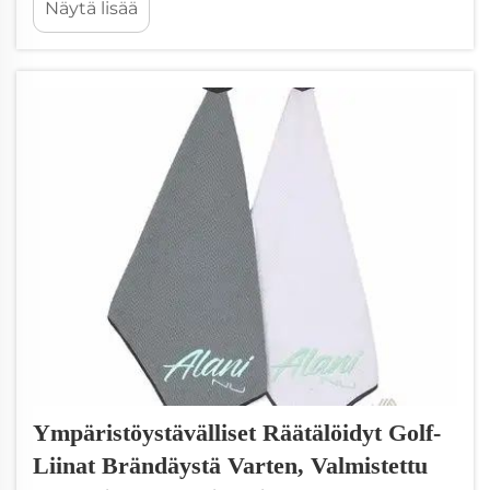
Näytä lisää
mielenkiintoinen ominaisuus näissä liinoissa
on sisäänrakennetut magneetit. Nämä
magneetit mahdollistavat liinan helpon
kiinnittämisen golfkassiin tai käsikärryyn.
Tämä he...
Ympäristöystävälliset Räätälöidyt Golf-
Liinat Brändäystä Varten, Valmistettu