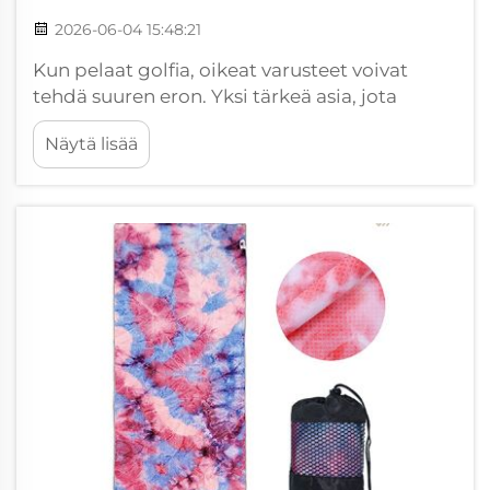
2026-06-04 15:48:21
Kun pelaat golfia, oikeat varusteet voivat
tehdä suuren eron. Yksi tärkeä asia, jota
golffarit pitävät, on räätälöity logollinen
Näytä lisää
golftuoli. Wxivytextile valmistaa näitä
golftuoleja niin, että voit esittää brändiäsi ja
ne ovat hyödyllisiä pelaajille kentällä.
Tarjoamme myös yhden...