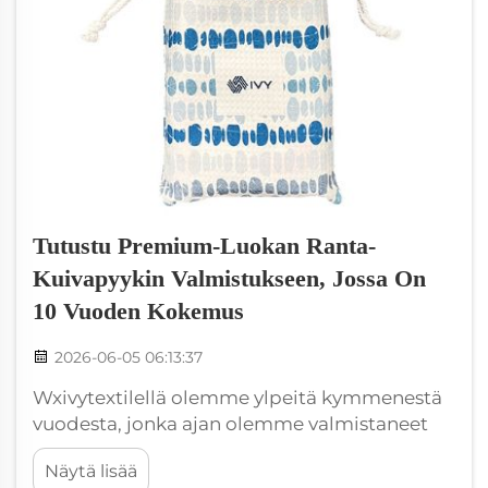
Tutustu Premium-Luokan Ranta-
Kuivapyykin Valmistukseen, Jossa On
10 Vuoden Kokemus
2026-06-05 06:13:37
Wxivytextilellä olemme ylpeitä kymmenestä
vuodesta, jonka ajan olemme valmistaneet
korkealaatuisia uimarantapyyhkeitä. Laatua
Näytä lisää
kohtaan tuntemamme sitoutuminen auttaa