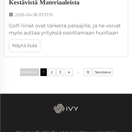
Kestävistä Materiaaleista
2026-04-18 07:21:15
Golf-liinat ovat tärkeitä pelaajille, ja ne voivat
myös auttaa yrityksiä osoittamaan huoltaan
planeetasta. Wxivytextile-yrityksessä
Näytä lisää
valmistamme räätälöityjä,
ympäristöystävällisiä golf-liinoja, jotka on
tehty kestävistä materiaaleista. Nämä liinat
eivät ole hyviä vain ympäristön kannalta; th...
...
Edellinen
1
2
3
4
12
Seuraava