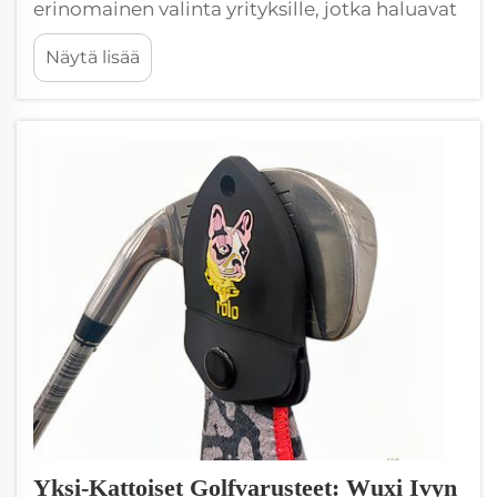
erinomainen valinta yrityksille, jotka haluavat
ostaa suuria määriä. Wxivytextile keskittyy
Näytä lisää
korkealaatuisten mikrokuitupyyhkeiden
valmistamiseen, joita voidaan mukauttaa
mille tahansa brändille. Tarvitsetpa pyyhkeitä
puhdistukseen, urheiluun tai
henkilökohtaiseen...
Yksi-Kattoiset Golfvarusteet: Wuxi Ivyn