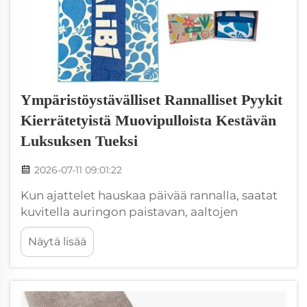
Ympäristöystävälliset Rannalliset Pyykit
Kierrätetyistä Muovipulloista Kestävän
Luksuksen Tueksi
2026-07-11 09:01:22
Kun ajattelet hauskaa päivää rannalla, saatat
kuvitella auringon paistavan, aaltojen
ryskyttävän ja täydellisen ranta-vaipan, jolla
Näytä lisää
voi rentoutua. Mutta mitä jos kertoisin sinulle,
että voit saada pehmeän, luksusmainen
mikrokuituinen ranta-vaippa, joka on myös
hyvä...