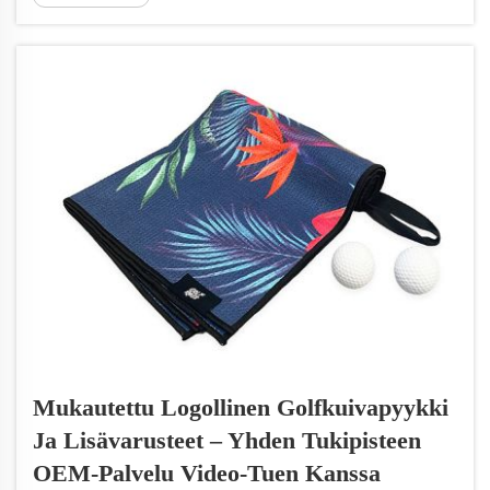
meitä erottumaan markkinoilla. Tiedämme,
että uimarantapyyhkeet eivät ainoastaan
kuivata, vaan ne liittyvät myös mukavuuteen,
tyyliin ja iloon. Jokainen uimarannan kävijä
haluaa pyyhkeen, joka tuntuu hyvältä...
Mukautettu Logollinen Golfkuivapyykki
Ja Lisävarusteet – Yhden Tukipisteen
OEM-Palvelu Video-Tuen Kanssa