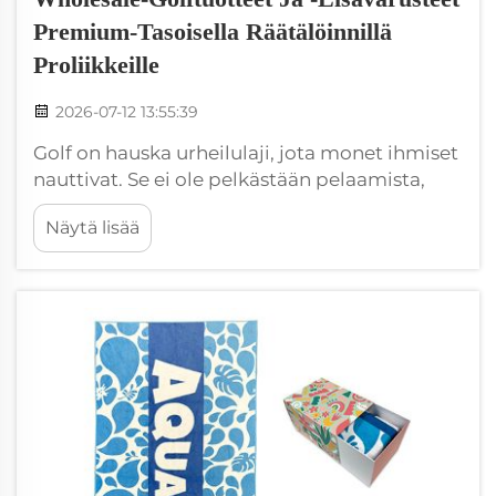
Premium-Tasoisella Räätälöinnillä
Proliikkeille
2026-07-12 13:55:39
Golf on hauska urheilulaji, jota monet ihmiset
nauttivat. Se ei ole pelkästään pelaamista,
vaan myös oikean varustuksen käyttöä. Yksi
Näytä lisää
tärkeimmistä esineistä golffareille on hyvä
pyykinpala. Siksi wholesale-golftarpoja ja -
lisävarusteita premium-mukautettavilla
ominaisuuksilla ...