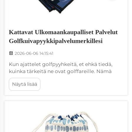
Kattavat Ulkomaankaupalliset Palvelut
Golfkuivapyykkipalvelumerkillesi
2026-06-06 14:15:41
Kun ajattelet golfpyyhkeitä, et ehkä tiedä,
kuinka tärkeitä ne ovat golffareille. Nämä
pyyhkeet pitävät mailat puhtaina ja pelaajat
Näytä lisää
kuivina. Jos sinulla on oma golfpyyhebrändi,
kuten Wxivytextile, haluat varmistaa, että
golffarit kuulevat tuotteestasi. Tähän
tarvitset...