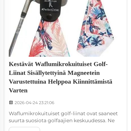
Kestävät Waflumikrokuituiset Golf-
Liinat Sisällytettyinä Magneetein
Varustettuina Helppoa Kiinnittämistä
Varten
2026-04-24 23:21:06
Waflumikrokuituiset golf-liinat ovat saaneet
suurta suosiota golfaajien keskuudessa. Ne
tuntuvat pehmeiltä, imeviltä ja kestäviltä. Yksi