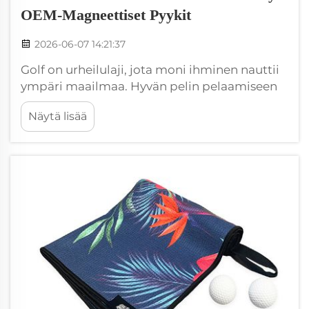
OEM-Magneettiset Pyykit
2026-06-07 14:21:37
Golf on urheilulaji, jota moni ihminen nauttii
ympäri maailmaa. Hyvän pelin pelaamiseen
tarvitaan enemmän kuin vain mailoja ja
Näytä lisää
palloja. Tarvitaan myös oikeita lisävarusteita.
Yksi tärkeä lisävaruste on magneettinen
pyyhe. Wuxi Ivy, eli Wxivytextile, valmistaa
korkealaatuisia OEM-magneettisia pyyhiä...