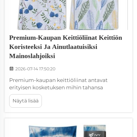
Premium-Kaupan Keittiöliinat Keittiön
Koristeeksi Ja Ainutlaatuisiksi
Mainoslahjoiksi
2026-07-14 17:50:20
Premium-kaupan keittiöliinat antavat
erityisen kosketuksen mihin tahansa
keittiöön. Ne eivät ole vain astioiden
Näytä lisää
kuivaamiseen; niitä voidaan käyttää myös
kauniina koristeina. Monet ihmiset pitävät
niistä keittiössään, koska ne ovat saatavilla
monissa väreissä ja kuvioissa. Voit jopa
käyttää niitä...