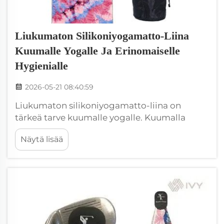
Liukumaton Silikoniyogamatto-Liina
Kuumalle Yogalle Ja Erinomaiselle
Hygienialle
2026-05-21 08:40:59
Liukumaton silikoniyogamatto-liina on
tärkeä tarve kuumalle yogalle. Kuumalla
yogalla tarkoitetaan, että tila on kuuma, ja
Näytä lisää
tämä saa sinut hikoilemaan paljon. Kun
hikoilet, on helppoa liukua tavallisella
yogamatto-liinalla. Mutta tarttuvat
silikoniliinat pitävät sinut turvallisena ja
mukavana. Tämä ...