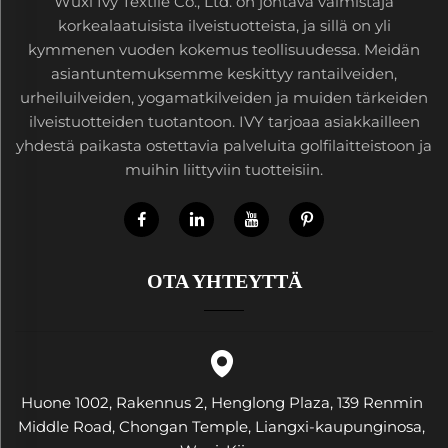
Wuxi Ivy Textile Co., Ltd. on johtava valmistaja
korkealaatuisista ilveistuotteista, ja sillä on yli
kymmenen vuoden kokemus teollisuudessa. Meidän
asiantuntemuksemme keskittyy rantailveiden,
urheiluilveiden, yogamatkilveiden ja muiden tärkeiden
ilveistuotteiden tuotantoon. IVY tarjoaa asiakkailleen
yhdestä paikasta ostettavia palveluita golfilaitteistoon ja
muihin liittyviin tuotteisiin.
OTA YHTEYTTÄ
Huone 1002, Rakennus 2, Henglong Plaza, 139 Renmin
Middle Road, Chongan Temple, Liangxi-kaupunginosa,