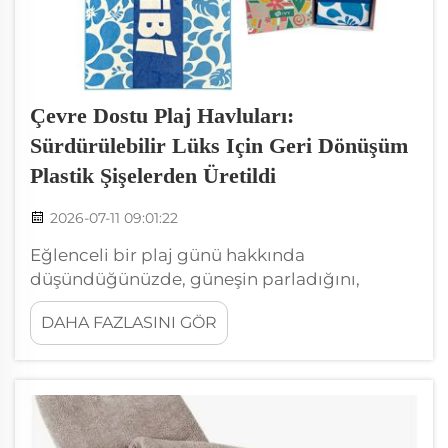
Çevre Dostu Plaj Havluları:
Sürdürülebilir Lüks Için Geri Dönüşüm
Plastik Şişelerden Üretildi
2026-07-11 09:01:22
Eğlenceli bir plaj günü hakkında
düşündüğünüzde, güneşin parladığını,
dalgaların çarptığını ve rahatlayacağınız
DAHA FAZLASINI GÖR
mükemmel bir plaj havlusunu hayal
edebilirsiniz. Ancak size, aynı zamanda
gezegenimiz için de iyi olan yumuşak, lüks
mikrofiber bir plaj havlusuna sahip
olabileceğinizi söyles...