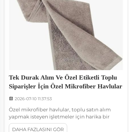
Tek Durak Alım Ve Özel Etiketli Toplu
Siparişler İçin Özel Mikrofiber Havlular
2026-07-10 11:37:53
Özel mikrofiber havlular, toplu satın alım
yapmak isteyen işletmeler için harika bir
seçenektir. Wxivytextile olarak, herhangi bir
DAHA FAZLASINI GÖR
marka için özelleştirilebilen yüksek kaliteli