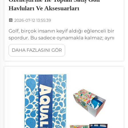
Havluları Ve Aksesuarları
2026-07-12 13:55:39
Golf, birçok insanın keyif aldığı eğlenceli bir
spordur. Bu sadece oynamakla kalmaz; aynı
zamanda doğru ekipmana sahip olmak da
DAHA FAZLASINI GÖR
önemlidir. Golfçüler için en önemli
eşyalarından biri iyi bir havlu olur. İşte bu
yüzden premium özelleştirmeyle toptan satış
yapılan golf havluları ve aksesuarları...