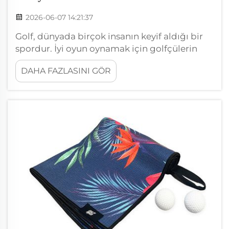
2026-06-07 14:21:37
Golf, dünyada birçok insanın keyif aldığı bir
spordur. İyi oyun oynamak için golfçülerin
sadece sopalar ve toplarla yetinmeleri yeterli
DAHA FAZLASINI GÖR
değildir. Doğru aksesuarlara da ihtiyaçları
vardır. Bu aksesuarlardan biri de manyetik
havluştur. Wuxi Ivy ya da Wxivytextile, yüksek
kaliteli OEM manyetik havlular üretir...