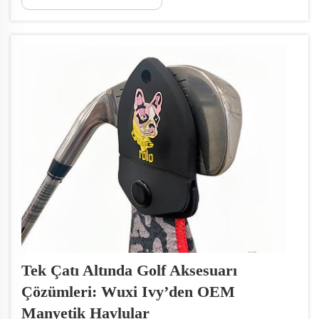
mikrofiber havlular üretmeye uzmanlaşmış
bulunuyoruz. Temizlik, spor veya kişisel
kullanım amaçlı havlulara ihtiyacınız olsun...
Tek Çatı Altında Golf Aksesuarı
Çözümleri: Wuxi Ivy’den OEM
Manyetik Havlular