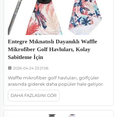
Entegre Mıknatıslı Dayanıklı Waffle
Mikrofiber Golf Havluları, Kolay
Sabitleme İçin
2026-04-24 23:21:06
Waffle mikrofiber golf havluları, golfçüler
arasında giderek daha popüler hale geliyor.
Yumuşak, emici ve uzun ömürlüdürler. Bu
DAHA FAZLASINI GÖR
havluların ilginç özelliklerinden biri, entegre
mıknatıslardır. Bu mıknatıslar, havluyu golf
çantanıza veya aracınıza kolayca
sabitlemenizi sağlar. Bu...