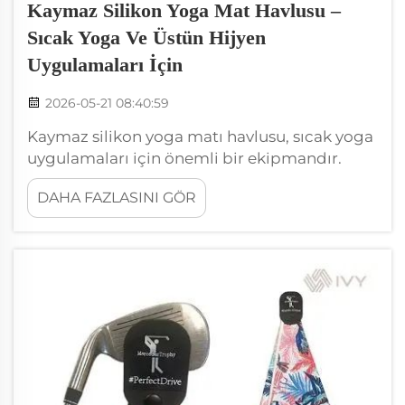
Kaymaz Silikon Yoga Mat Havlusu –
Sıcak Yoga Ve Üstün Hijyen
Uygulamaları İçin
2026-05-21 08:40:59
Kaymaz silikon yoga matı havlusu, sıcak yoga
uygulamaları için önemli bir ekipmandır.
Sıcak yoga, ortamın sıcak olduğu anlamına
DAHA FAZLASINI GÖR
gelir ve bu da sizin daha fazla terlemeni
sağlar. Terlediğinizde, normal bir yoga matı
havlusunun üzerinde kayma riski artar. Ancak
tutucu silikon havlu, güvenliğinizi ve
rahatlığınızı korur. Bu ...