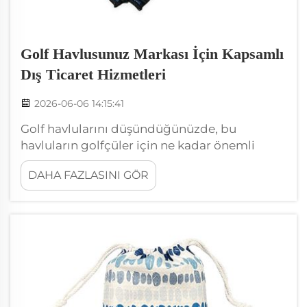
Golf Havlusunuz Markası İçin Kapsamlı
Dış Ticaret Hizmetleri
2026-06-06 14:15:41
Golf havlularını düşündüğünüzde, bu
havluların golfçüler için ne kadar önemli
olduğunu bilmiyor olabilirsiniz. Bu havlular,
DAHA FAZLASINI GÖR
sopaları temiz tutar ve oyuncuları kuru tutar.
Wxivytextile gibi bir golf havlusu markasına
sahipseniz, ürününüzün golfçüler tarafından
duyulmasını sağlamak istersiniz. Bunu
yapmak için... gereklidir.