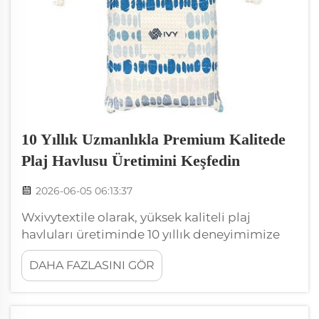
10 Yıllık Uzmanlıkla Premium Kalitede
Plaj Havlusu Üretimini Keşfedin
2026-06-05 06:13:37
Wxivytextile olarak, yüksek kaliteli plaj
havluları üretiminde 10 yıllık deneyimimize
gurur duyuyoruz. Kaliteye verdiğimiz
DAHA FAZLASINI GÖR
taahhüt, bizi piyasada öne çıkarır. Plaj
havlularının sadece kurutma amacıyla değil,
aynı zamanda konfor, şıklık ve eğlence