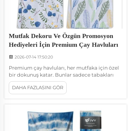
Mutfak Dekoru Ve Özgün Promosyon
Hediyeleri İçin Premium Çay Havluları
2026-07-14 17:50:20
Premium çay havluları, her mutfaka için özel
bir dokunuş katar. Bunlar sadece tabakları
kurutmak için değil; aynı zamanda güzel
DAHA FAZLASINI GÖR
dekorasyon öğeleri olarak da kullanılabilir.
Birçok kişi, çeşitli renk ve desenlerde
gelmeleri nedeniyle mutfaklarında
kullanmayı sever. Hatta bunları...