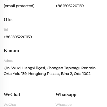
[email protected]
+86 15052201159
Ofis
Tel
+86 15052201159
Konum
Adres
Çin, Wuxi, Liangxi İlçesi, Chongan Tapınağı, Renmin
Orta Yolu 139, Henglong Plazası, Bina 2, Oda 1002
WeChat
Whatsapp
WeChat
Whatsapp