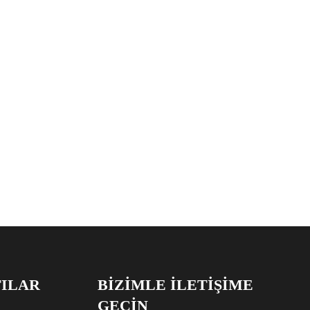
TILAR
BIZIMLE İLETIŞIME
GEÇIN