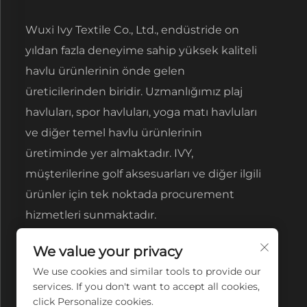
Wuxi Ivy Textile Co., Ltd., endüstride on
yıldan fazla deneyime sahip yüksek kaliteli
havlu ürünlerinin önde gelen
üreticilerinden biridir. Uzmanlığımız plaj
havluları, spor havluları, yoga matı havluları
ve diğer temel havlu ürünlerinin
üretiminde yer almaktadır. IVY,
müşterilerine golf aksesuarları ve diğer ilgili
ürünler için tek noktada procurement
hizmetleri sunmaktadır.
We value your privacy
We use cookies and similar tools to provide our
services. If you don't want to accept all cookies,
click Personalize cookies.