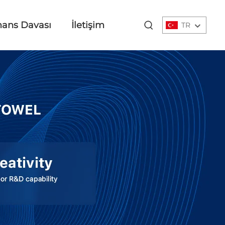
mans Davası
İletişim
TR