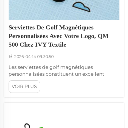
Serviettes De Golf Magnétiques
Personnalisées Avec Votre Logo, QM
500 Chez IVY Textile
2026-04-14 09:30:50
Les serviettes de golf magnétiques
personnalisées constituent un excellent
moyen de mettre en valeur votre marque et
VOIR PLUS
d’aider les golfeurs à rester propres et au sec
sur le parcours. Chez Wxivytextile, nous
proposons ces serviettes spéciales avec votre
logo, ce qui les rend idéales pour tout
événement ou opération promotionnelle liée
au golf. Avec une quantité minimale de