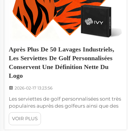
Après Plus De 50 Lavages Industriels,
Les Serviettes De Golf Personnalisées
Conservent Une Définition Nette Du
Logo
2026-02-17 13:23:56
Les serviettes de golf personnalisées sont très
populaires auprès des golfeurs ainsi que des
terrains de golf. Elles permettent de garder
VOIR PLUS
les joueurs au sec et mettent également en
valeur de beaux motifs ou logos. Lorsque