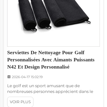
Serviettes De Nettoyage Pour Golf
Personnalisées Avec Aimants Puissants
N42 Et Design Personnalisé
2026-04-17 15:02:19
Le golf est un sport amusant que de
nombreuses personnes apprécient dans le
monde entier. Pour bien jouer, les golfeurs
VOIR PLUS
doivent garder leurs clubs et leurs balles