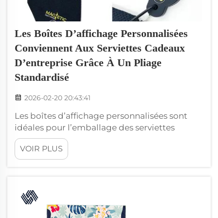
Les Boîtes D’affichage Personnalisées
Conviennent Aux Serviettes Cadeaux
D’entreprise Grâce À Un Pliage
Standardisé
2026-02-20 20:43:41
Les boîtes d’affichage personnalisées sont
idéales pour l’emballage des serviettes
cadeaux d’entreprise. Chez nous, nous savons
VOIR PLUS
que la présentation du cadeau revêt une
importance capitale. Lorsque l’on offre un
cadeau, on souhaite qu’il paraisse
exceptionnel et soigné. Ce qui les rend
idéales pour les serviettes cadeaux
d’entreprise :...