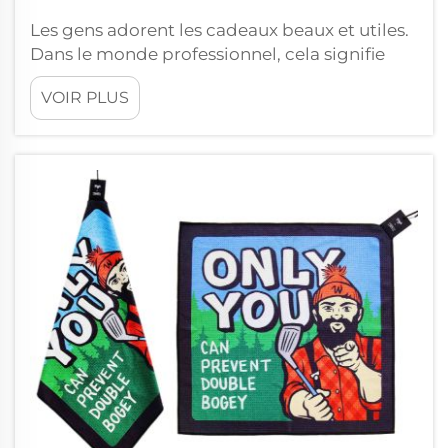
Les gens adorent les cadeaux beaux et utiles.
Dans le monde professionnel, cela signifie
que les entreprises doivent offrir aux
VOIR PLUS
employés des articles qu'ils peuvent
réellement utiliser. Les cadeaux d'entreprise
ont évolué avec le temps. Autrefois,
beaucoup offraient des stylos portant le nom
de leur entreprise...