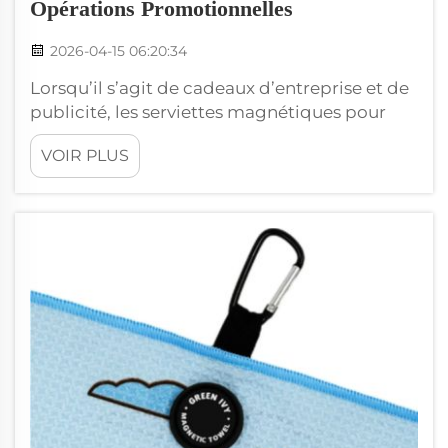
Opérations Promotionnelles
2026-04-15 06:20:34
Lorsqu’il s’agit de cadeaux d’entreprise et de
publicité, les serviettes magnétiques pour
clubs de golf constituent un excellent choix.
VOIR PLUS
Ces serviettes ne sont pas seulement utiles
aux golfeurs, mais constituent également des
supports de marquage efficaces. Chez
wxivytextile, nous nous spécialisons dans la
fabrication OEM et ODM, ce qui nous permet
de concevoir des serviettes sur mesure
correspondant à vos…