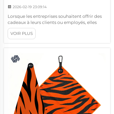
2026-02-19 23:09:14
Lorsque les entreprises souhaitent offrir des
cadeaux à leurs clients ou employés, elles
choisissent souvent des serviettes. Ces
VOIR PLUS
dernières sont utiles, pratiques et peuvent
devenir uniques grâce à un design
personnalisé. Une excellente façon de
valoriser davantage ces serviettes consiste à
utiliser un emballage en marque propre.
Chez Wxivytextile...