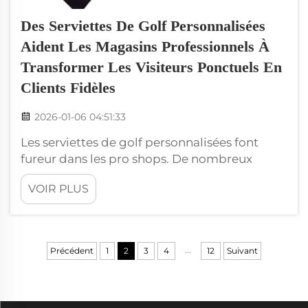
Des Serviettes De Golf Personnalisées
Aident Les Magasins Professionnels À
Transformer Les Visiteurs Ponctuels En
Clients Fidèles
2026-01-06 04:51:33
Les serviettes de golf personnalisées font
fureur dans les pro shops. De nombreux
visiteurs, qui ne feraient peut-être qu'une
VOIR PLUS
seule visite au magasin, finissent par revenir
régulièrement. En effet, ces serviettes ont une
utilité qui va au-delà du simple usage
pratique, elles portent aussi le message d'une
...
Précédent
1
2
3
4
12
Suivant
marque. Chez Wxivytextile, nous de...