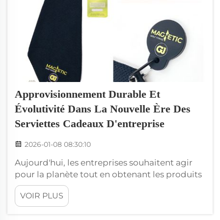
Approvisionnement Durable Et
Évolutivité Dans La Nouvelle Ère Des
Serviettes Cadeaux D'entreprise
2026-01-08 08:30:10
Aujourd'hui, les entreprises souhaitent agir
pour la planète tout en obtenant les produits
dont elles ont besoin. L'un des domaines où
VOIR PLUS
cette tendance est particulièrement visible
est celui des cadeaux d'entreprise, comme les