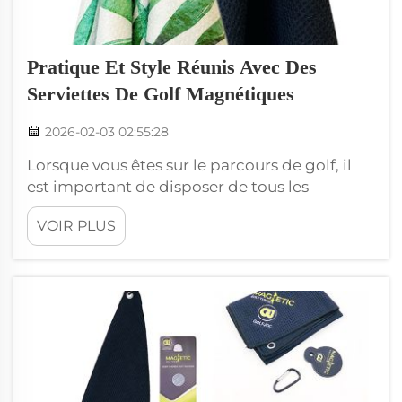
Pratique Et Style Réunis Avec Des
Serviettes De Golf Magnétiques
2026-02-03 02:55:28
Lorsque vous êtes sur le parcours de golf, il
est important de disposer de tous les
équipements adéquats pour jouer au mieux
VOIR PLUS
de vos possibilités. Une bonne serviette de
golf est un accessoire essentiel pour les
golfeurs. Elle vous permet de garder vos
clubs propres et d’essuyer la transpiration par
temps chaud...