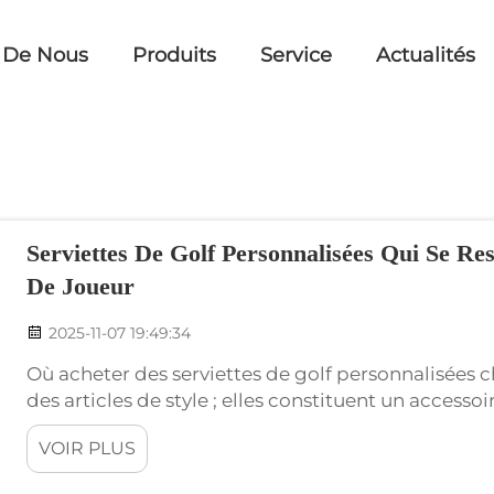
 De Nous
Produits
Service
Actualités
Serviettes De Golf Personnalisées Qui Se R
De Joueur
2025-11-07 19:49:34
Où acheter des serviettes de golf personnalisées 
des articles de style ; elles constituent un accesso
serviettes seront aussi bien esthétiques que confort
VOIR PLUS
confort, fonctionnalité et style. Découvrez pourquo