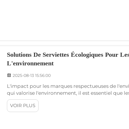
Solutions De Serviettes Écologiques Pour L
L'environnement
2025-08-13 15:56:00
L'impact pour les marques respectueuses de l'en
qui valorise l'environnement, il est essentiel que l
durables qu'ils sont fiables. En choisissant des ser
VOIR PLUS
contribuez activement à...