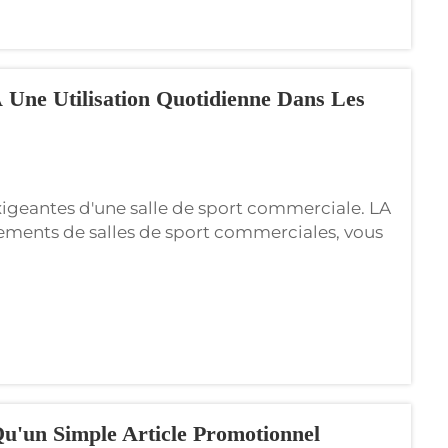
À Une Utilisation Quotidienne Dans Les
xigeantes d'une salle de sport commerciale. LA
ments de salles de sport commerciales, vous
de nombreux lavages. Wxivytextile connaît la
é...
Qu'un Simple Article Promotionnel