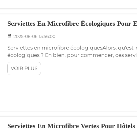
Serviettes En Microfibre Écologiques Pour 
2025-08-06 15:56:00
Serviettes en microfibre écologiquesAlors, qu'est-c
écologiques ? Eh bien, pour commencer, ces servi
l'environnement que les serviettes classiques. Les 
VOIR PLUS
fabriquées à partir de matériaux recyclés, s...
Serviettes En Microfibre Vertes Pour Hôtels