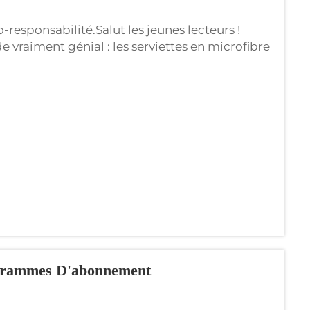
-responsabilité.Salut les jeunes lecteurs !
 vraiment génial : les serviettes en microfibre
 vous êtes déjà allés dans un hôtel ou un centre
sé ce genre de serviettes...
ogrammes D'abonnement