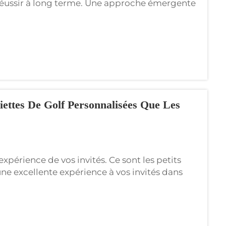
r réussir à long terme. Une approche émergente
ont adoptée pour faciliter la rétention de leurs
isés...
viettes De Golf Personnalisées Que Les
expérience de vos invités. Ce sont les petits
une excellente expérience à vos invités dans
s significatif d'améliorer l'expérience de vos