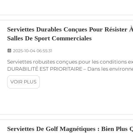
Serviettes Durables Conçues Pour Résister 
Salles De Sport Commerciales
2025-10-04 06:55:31
Serviettes robustes conçues pour les conditions e
DURABILITÉ EST PRIORITAIRE – Dans les environne
avez besoin d'une serviette capable de résister à 
VOIR PLUS
rudesse d'une salle de sport très fréquentée et a cré
Serviettes De Golf Magnétiques : Bien Plus 