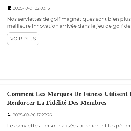
2025-10-01 22:03:13
Nos serviettes de golf magnétiques sont bien plus 
meilleure innovation arrivée dans le jeu de golf de
que pour les amateurs. Wxivy Athletic est fier d'offr
VOIR PLUS
magnétique sur et en dehors du terrain...
Comment Les Marques De Fitness Utilisent D
Renforcer La Fidélité Des Membres
2025-09-26 17:23:26
Les serviettes personnalisées améliorent l'expéri