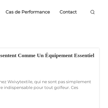
Cas de Performance
Contact
essentent Comme Un Équipement Essentiel
chez Wxivytextile, qui ne sont pas simplement
ire indispensable pour tout golfeur. Ces
ables et fonctionnelles sur le terrain, alliant
i ces...