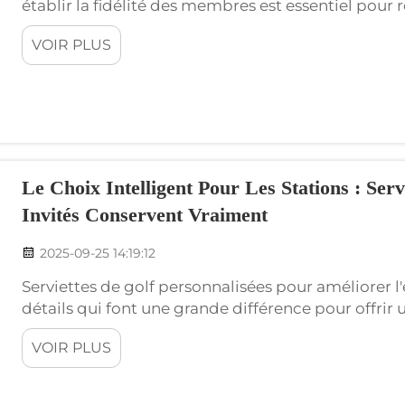
établir la fidélité des membres est essentiel pou
que Wxivytextile et d'autres entreprises de fitness 
VOIR PLUS
membres consiste à utiliser des produits personnal
Le Choix Intelligent Pour Les Stations : Ser
Invités Conservent Vraiment
2025-09-25 14:19:12
Serviettes de golf personnalisées pour améliorer l'
détails qui font une grande différence pour offrir 
votre complexe hôtelier. Voici un moyen simple mai
VOIR PLUS
invités : la serviette de golf personnalisée...