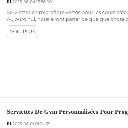
2025-08-04 15:56:00
Serviettes en microfibre vertes pour les cours d'éco
Aujourd'hui, nous allons parler de quelque chose de
écologiques pour les hôtels et les spas. Est-ce que
VOIR PLUS
de bien-être ? Si oui, vous avez sûrement déjà utili
Serviettes De Gym Personnalisées Pour Pr
2025-08-01 01:24:39