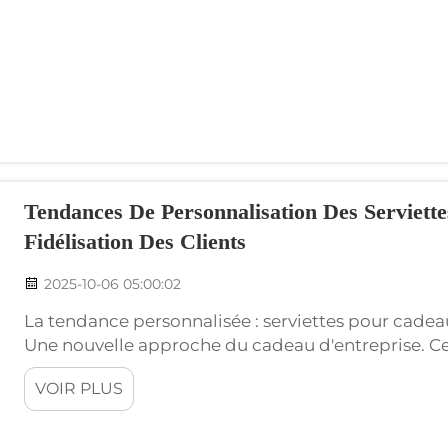
Tendances De Personnalisation Des Serviett
Fidélisation Des Clients
2025-10-06 05:00:02
La tendance personnalisée : serviettes pour cadeau
Une nouvelle approche du cadeau d'entreprise. Ces
devenues un choix populaire pour les entreprises
VOIR PLUS
cadeaux d'entreprise. wxivytextile,...