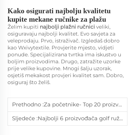
Kako osigurati najbolju kvalitetu
kupite mekane ručnike za plažu
Želim kupiti
najbolji plažni ručnici
veliki,
osiguravaju najbolji kvalitet. Evo savjeta za
veleprodaju. Prvo, istraživač. Izgledaš dobro
kao Wxivytextile. Provjerite mjesto, vidjeti
ponude. Specijalizirana tvrtka ima iskustvo u
boljim proizvodima. Drugo, zatražite uzorke
prije velike kupovine. Mnogi šalju uzorak,
osjetiš mekakost provjeri kvalitet sam. Dobro,
osiguraj što želiš.
Prethodno :
Za početnike- Top 20 proizvođača ručnika za golf kočije u Brazilu
Sljedeće :
Najbolji 6 proizvođača golf ružnika u Švedskoj