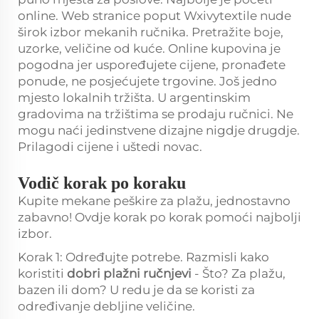
online. Web stranice poput Wxivytextile nude
širok izbor mekanih ručnika. Pretražite boje,
uzorke, veličine od kuće. Online kupovina je
pogodna jer uspoređujete cijene, pronađete
ponude, ne posjećujete trgovine. Još jedno
mjesto lokalnih tržišta. U argentinskim
gradovima na tržištima se prodaju ručnici. Ne
mogu naći jedinstvene dizajne nigdje drugdje.
Prilagodi cijene i uštedi novac.
Vodič korak po koraku
Kupite mekane peškire za plažu, jednostavno
zabavno! Ovdje korak po korak pomoći najbolji
izbor.
Korak 1: Određujte potrebe. Razmisli kako
koristiti
dobri plažni ručnjevi
- Što? Za plažu,
bazen ili dom? U redu je da se koristi za
određivanje debljine veličine.