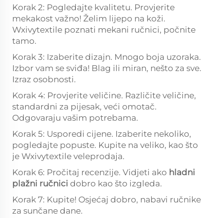
Korak 2: Pogledajte kvalitetu. Provjerite
mekakost važno! Želim lijepo na koži.
Wxivytextile poznati mekani ručnici, počnite
tamo.
Korak 3: Izaberite dizajn. Mnogo boja uzoraka.
Izbor vam se sviđa! Blag ili miran, nešto za sve.
Izraz osobnosti.
Korak 4: Provjerite veličine. Različite veličine,
standardni za pijesak, veći omotač.
Odgovaraju vašim potrebama.
Korak 5: Usporedi cijene. Izaberite nekoliko,
pogledajte popuste. Kupite na veliko, kao što
je Wxivytextile veleprodaja.
Korak 6: Pročitaj recenzije. Vidjeti ako
hladni
plažni ručnici
dobro kao što izgleda.
Korak 7: Kupite! Osjećaj dobro, nabavi ručnike
za sunčane dane.