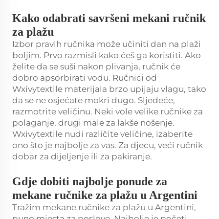
Kako odabrati savršeni mekani ručnik
za plažu
Izbor pravih ručnika može učiniti dan na plaži
boljim. Prvo razmisli kako ćeš ga koristiti. Ako
želite da se suši nakon plivanja, ručnik će
dobro apsorbirati vodu. Ručnici od
Wxivytextile materijala brzo upijaju vlagu, tako
da se ne osjećate mokri dugo. Sljedeće,
razmotrite veličinu. Neki vole velike ručnike za
polaganje, drugi male za lakše nošenje.
Wxivytextile nudi različite veličine, izaberite
ono što je najbolje za vas. Za djecu, veći ručnik
dobar za dijeljenje ili za pakiranje.
Gdje dobiti najbolje ponude za
mekane ručnike za plažu u Argentini
Tražim mekane ručnike za plažu u Argentini,
puno mjesta za poslove. Najbolje je početi