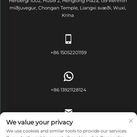
Herbergi 1002, Húsið 2, Henglong Plaza, 139 Renmin
miðjuvegur, Chongan Temple, Liangxi svæði, Wuxi,
Krína
+86 15052201159
+86 13921128124
We value your privacy
[email protected]
We use cookies and similar tools to provide our services.