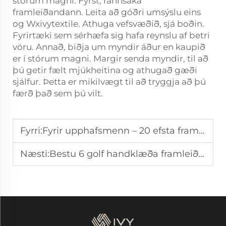
stórum magni. Fyrst, rannsaka
framleiðandann. Leita að góðri umsýslu eins
og Wxivytextile. Athuga vefsvæðið, sjá boðin.
Fyrirtæki sem sérhæfa sig hafa reynslu af betri
vöru. Annað, biðja um myndir áður en kaupið
er í stórum magni. Margir senda myndir, til að
þú getir fælt mjúkheitina og athugað gæði
sjálfur. Þetta er mikilvægt til að tryggja að þú
færð það sem þú vilt.
Fyrri:
Fyrir upphafsmenn – 20 efsta framleiðendur golfvagnshandklæða í Brasilíu
Næsti:
Bestu 6 golf handklæða framleiðandi í Svíþjóð