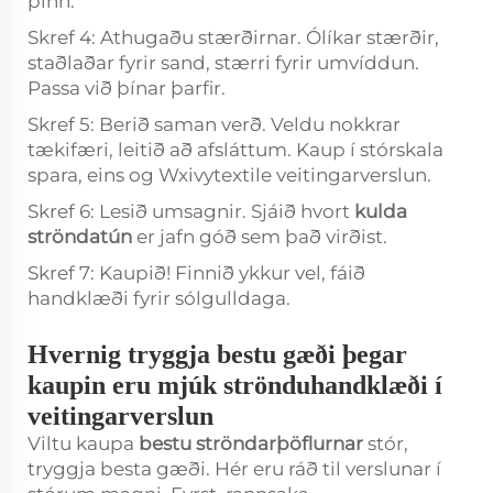
þinn.
Skref 4: Athugaðu stærðirnar. Ólíkar stærðir,
staðlaðar fyrir sand, stærri fyrir umvíddun.
Passa við þínar þarfir.
Skref 5: Berið saman verð. Veldu nokkrar
tækifæri, leitið að afsláttum. Kaup í stórskala
spara, eins og Wxivytextile veitingarverslun.
Skref 6: Lesið umsagnir. Sjáið hvort
kulda
ströndatún
er jafn góð sem það virðist.
Skref 7: Kaupið! Finnið ykkur vel, fáið
handklæði fyrir sólgulldaga.
Hvernig tryggja bestu gæði þegar
kaupin eru mjúk strönduhandklæði í
veitingarverslun
Viltu kaupa
bestu ströndarþöflurnar
stór,
tryggja besta gæði. Hér eru ráð til verslunar í