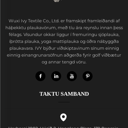
Wuxi Ivy Textile Co., Ltd. er framskipt framleiðandi af
háþekktu plaukavörum, með tíu ára reynslu innan þess
félags. Vísundur okkar liggur í fremuringu sjóplauka,
íþrótta plauka, yoga mattiplauka og öðra nábyggða
plaukavara. IVY býður viðskiptavinum sínum einnig
einnig einangrunarsöfnun aðgerða fyrir golf viðbætur
og annar tengd vöru.
TAKTU SAMBAND