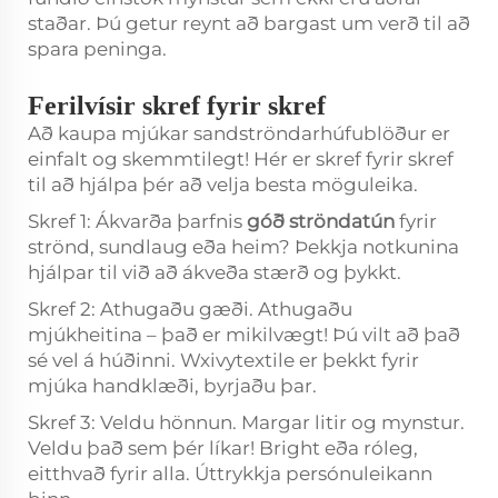
staðar. Þú getur reynt að bargast um verð til að
spara peninga.
Ferilvísir skref fyrir skref
Að kaupa mjúkar sandströndarhúfublöður er
einfalt og skemmtilegt! Hér er skref fyrir skref
til að hjálpa þér að velja besta möguleika.
Skref 1: Ákvarða þarfnis
góð ströndatún
fyrir
strönd, sundlaug eða heim? Þekkja notkunina
hjálpar til við að ákveða stærð og þykkt.
Skref 2: Athugaðu gæði. Athugaðu
mjúkheitina – það er mikilvægt! Þú vilt að það
sé vel á húðinni. Wxivytextile er þekkt fyrir
mjúka handklæði, byrjaðu þar.
Skref 3: Veldu hönnun. Margar litir og mynstur.
Veldu það sem þér líkar! Bright eða róleg,
eitthvað fyrir alla. Úttrykkja persónuleikann