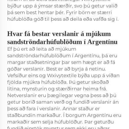
býður upp á ýmsar stærðir, svo þú getur valið
þá sem best hentar þér. Fyrir börn er stærri
húfublöða góð til þess að deila eða vafða sig í.
Hvar fá bestar verslanir á mjúkum
sandströndarhúfublöðum í Argentínu
Ef þú ert að leita að mjúkum
sandströndarhúfublöðum í Argentínu, þá eru
margar staðsetningar þar sem hægt er að fá
góðar verslanir. Best er að byrja á netinu.
Vefsíður eins og Wxivytextile býða upp á víðan
fjölda mjúkra húfublöða. Þú getur skoðað
litina, mynsturin og stærðirnar heima frá.
Netverslanir eru þægilegar vegna þess að þú
getur borið saman verð og fundið verslanir án
þess að fara í verslanir. Annar staður er
staðbundin markaður. Í borgum Argentínu eru
markaðir sem selja húfublöður. Þar geturðu
fundið einstök mynstur sem ekki eru aðrar