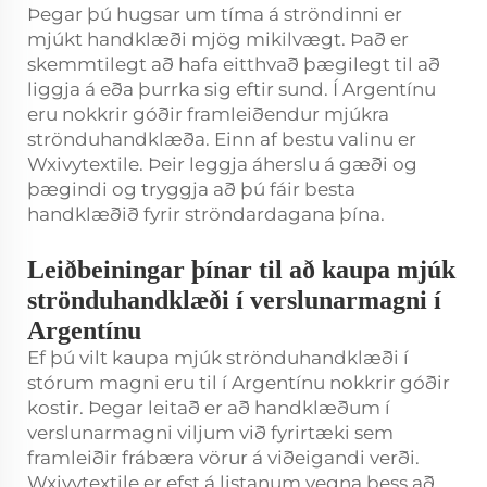
Þegar þú hugsar um tíma á ströndinni er
mjúkt handklæði mjög mikilvægt. Það er
skemmtilegt að hafa eitthvað þægilegt til að
liggja á eða þurrka sig eftir sund. Í Argentínu
eru nokkrir góðir framleiðendur mjúkra
strönduhandklæða. Einn af bestu valinu er
Wxivytextile. Þeir leggja áherslu á gæði og
þægindi og tryggja að þú fáir besta
handklæðið fyrir ströndardagana þína.
Leiðbeiningar þínar til að kaupa mjúk
strönduhandklæði í verslunarmagni í
Argentínu
Ef þú vilt kaupa mjúk strönduhandklæði í
stórum magni eru til í Argentínu nokkrir góðir
kostir. Þegar leitað er að handklæðum í
verslunarmagni viljum við fyrirtæki sem
framleiðir frábæra vörur á viðeigandi verði.
Wxivytextile er efst á listanum vegna þess að