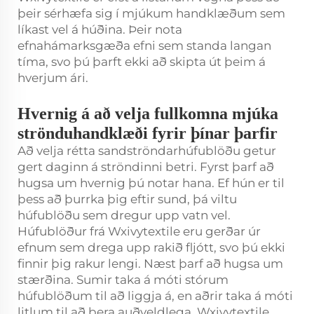
þeir sérhæfa sig í mjúkum handklæðum sem
líkast vel á húðina. Þeir nota
efnahámarksgæða efni sem standa langan
tíma, svo þú þarft ekki að skipta út þeim á
hverjum ári.
Hvernig á að velja fullkomna mjúka
strönduhandklæði fyrir þínar þarfir
Að velja rétta sandströndarhúfublöðu getur
gert daginn á ströndinni betri. Fyrst þarf að
hugsa um hvernig þú notar hana. Ef hún er til
þess að þurrka þig eftir sund, þá viltu
húfublöðu sem dregur upp vatn vel.
Húfublöður frá Wxivytextile eru gerðar úr
efnum sem drega upp rakið fljótt, svo þú ekki
finnir þig rakur lengi. Næst þarf að hugsa um
stærðina. Sumir taka á móti stórum
húfublöðum til að liggja á, en aðrir taka á móti
litlum til að bera auðveldlega. Wxivytextile