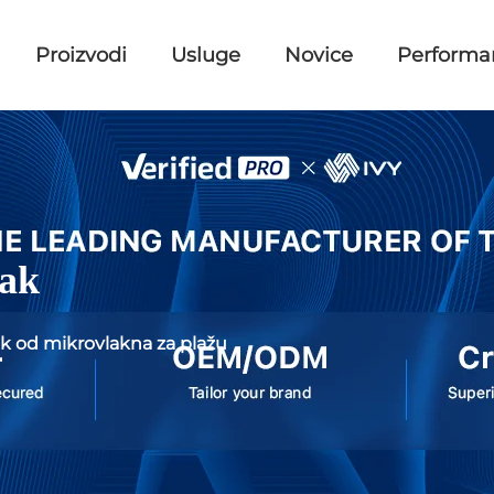
Proizvodi
Usluge
Novice
Performa
čak
k od mikrovlakna za plažu