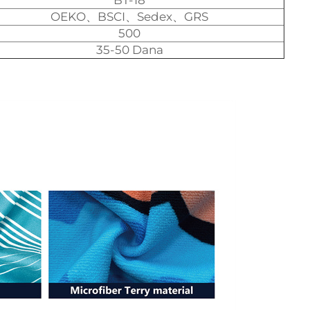
BT-18
OEKO、BSCI、Sedex、GRS
500
35-50 Dana