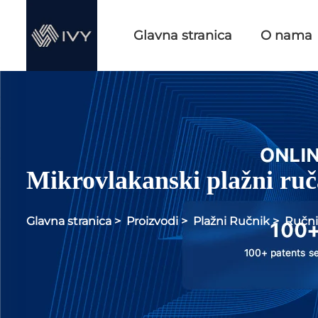
Glavna stranica
O nama
Mikrovlakanski plažni ru
Glavna stranica
>
Proizvodi
>
Plažni Ručnik
>
Ručni