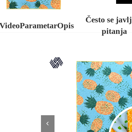
Često se javl
Video
Parametar
Opis
pitanja