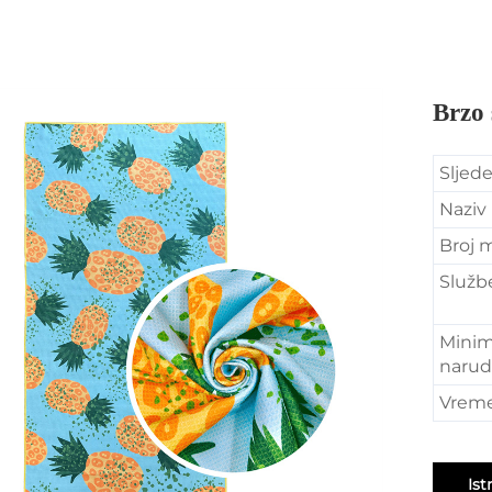
Brzo 
Sljede
Naziv
Broj 
Službe
Minim
narud
Vreme
Ist