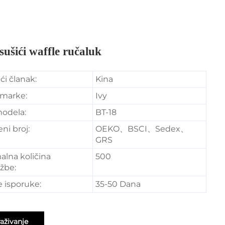
sušići waffle ručaluk
ći članak:
Kina
 marke:
Ivy
modela:
BT-18
ni broj:
OEKO、BSCI、Sedex、
GRS
alna količina
500
žbe:
 isporuke:
35-50 Dana
raživanje