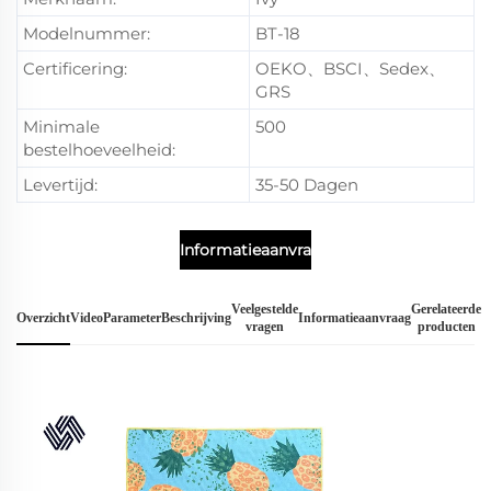
Modelnummer:
BT-18
Certificering:
OEKO、BSCI、Sedex、
GRS
Minimale
500
bestelhoeveelheid:
Levertijd:
35-50 Dagen
Informatieaanvraag
Veelgestelde
Gerelateerde
Overzicht
Video
Parameter
Beschrijving
Informatieaanvraag
vragen
producten