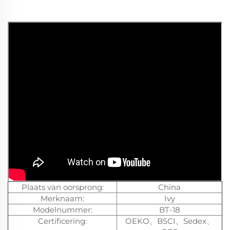
Plaats van oorsprong:
China
Merknaam:
Ivy
Modelnummer:
BT-18
Certificering:
OEKO、BSCI、Sedex、