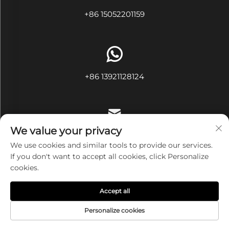
+86 15052201159
+86 13921128124
We value your privacy
[email protected]
We use cookies and similar tools to provide our services.
If you don't want to accept all cookies, click Personalize
cookies.
Copyright © Wuxi Ivy Textile Co., Ltd. Alle rechten
Accept all
voorbehouden
Privacybeleid
Personalize cookies
STARTPAGINA
PRODUCTEN
E-MAIL
TEL