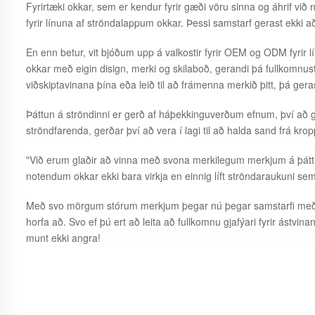
Fyrirtæki okkar, sem er kendur fyrir gæði vöru sinna og áhrif vi
fyrir línuna af ströndalappum okkar. Þessi samstarf gerast ekki 
En enn betur, vit bjóðum upp á valkostir fyrir OEM og ODM fyrir l
okkar með eigin disign, merki og skilaboð, gerandi þá fullkomnust
viðskiptavinana þína eða leið til að frámenna merkið þitt, þá ger
Þáttun á ströndinni er gerð af háþekkinguverðum efnum, því að ger
ströndfarenda, gerðar því að vera í lagi til að halda sand frá kr
"Við erum glaðir að vinna með svona merkilegum merkjum á þáttu
notendum okkar ekki bara virkja en einnig líft ströndaraukuni se
Með svo mörgum stórum merkjum þegar nú þegar samstarfi með okk
horfa að. Svo ef þú ert að leita að fullkomnu gjafýari fyrir ástvi
munt ekki angra!