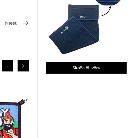
Næst
Skoða öll vöru