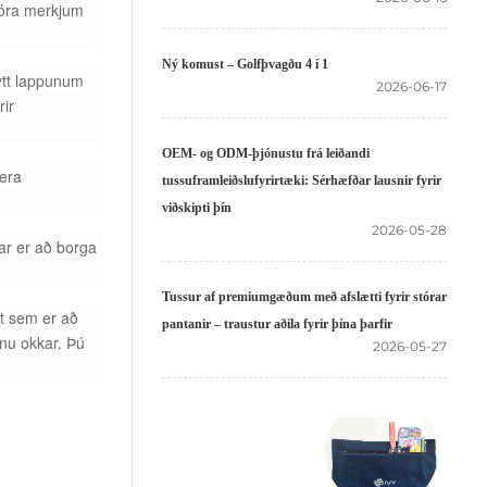
stóra merkjum
Ný komust – Golfþvagðu 4 í 1
eytt lappunum
2026-06-17
rir
OEM- og ODM-þjónustu frá leiðandi
vera
tussuframleiðslufyrirtæki: Sérhæfðar lausnir fyrir
viðskipti þín
2026-05-28
ar er að borga
Tussur af premiumgæðum með afslætti fyrir stórar
t sem er að
pantanir – traustur aðila fyrir þína þarfir
inu okkar. Þú
2026-05-27