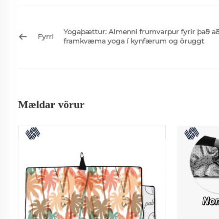
Yogaþættur: Almenni frumvarpur fyrir það a
Fyrri
framkvæma yoga í kynfærum og öruggt
Mældar vörur