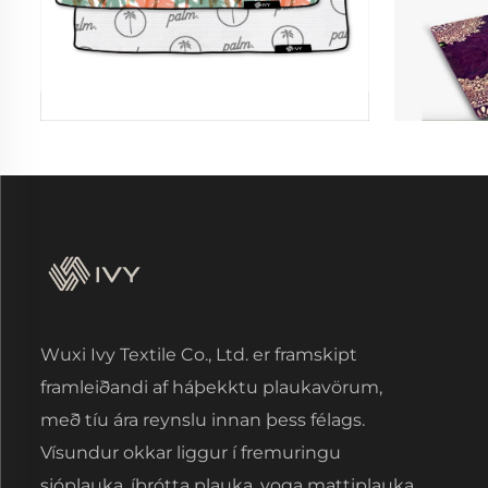
Wuxi Ivy Textile Co., Ltd. er framskipt
framleiðandi af háþekktu plaukavörum,
með tíu ára reynslu innan þess félags.
Vísundur okkar liggur í fremuringu
sjóplauka, íþrótta plauka, yoga mattiplauka