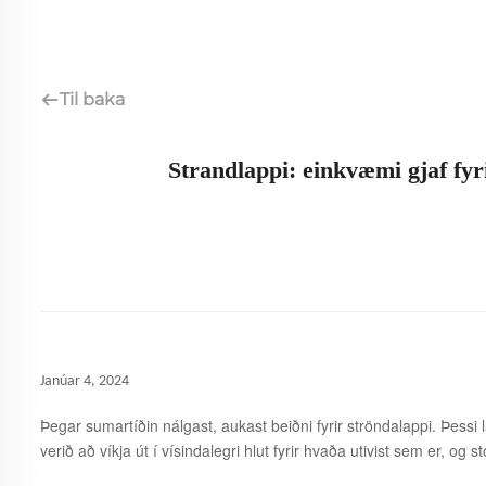
Til baka
Strandlappi: einkvæmi gjaf fyr
Janúar 4, 2024
Þegar sumartíðin nálgast, aukast beiðni fyrir ströndalappi. Þessi 
verið að víkja út í vísindalegri hlut fyrir hvaða utivist sem er, og s