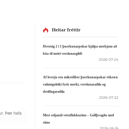
Heitar fréttir
Hvernig 2 í 1 þurrkunarpokar hjálpa merkjum að
búa til meiri verslunargildi
2026-07-24
Af hverju eru mikrófíber þurrkunarpokar rökræn
valmöguleiki fyrir merki, verslunaraðila og
dreifingaraðila
2026-07-22
gur. Þær hafa
Mest seljandi vöruflokkurinn – Golfþvagðu með
síma
2026-06-16