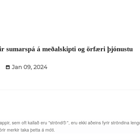
ir sumarspá á meðalskipti og örfæri þjónustu
Jan 09, 2024
lappir, sem oft kallað eru "strönd巾", eru ekki aðeins fyrir ströndina len
tórir merkir taka þetta á móti.