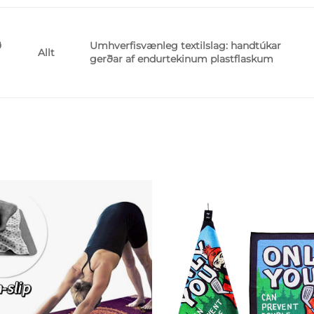
ð
Umhverfisvænleg textilslag: handtúkar
Allt
gerðar af endurtekinum plastflaskum