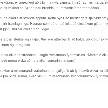
ð nýsköpun, er ánægilegt að tilkynna nýja samstarf með raunvís marga 
aðeins lækkari en fyrr en þau breidda út umhverfisferðarmarkaðinn.
ínuna okarra af ströndalappum. Þetta þýðir að merkir geta sjálfvirkt br
 fyrir framlagningu. Hvenær sem þú ert að leita að einstökum gjáfum fy
ast þjónusturnar okkar mögulegar.
a þær sterkar og virkjar. Þær eru útfærðar til að halda við kröfur akti
oppinum og úr eignum.
nina okkar á ströndinni," sagði ræðismann fyrirtækisins. "Markmið okk
m þeir munu elska að nota allan sumarinn langan."
ur á mismunandi verkefnum, er sjálfgefið að fyrirtækið okkart er eit
nana þín þetta sumar, skilið ykkur um hraðbundið ströndtunnifrom fyrirtæk