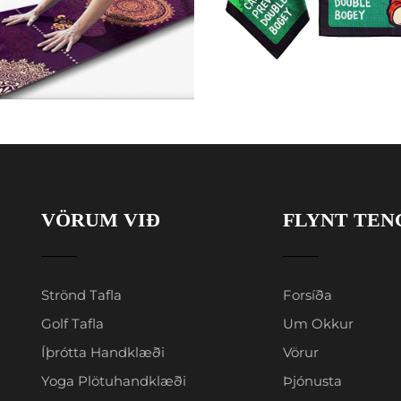
VÖRUM VIÐ
FLYNT TEN
Strönd Tafla
Forsíða
Golf Tafla
Um Okkur
Íþrótta Handklæði
Vörur
Yoga Plötuhandklæði
Þjónusta