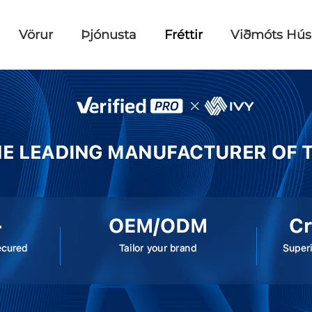
Vörur
Þjónusta
Fréttir
Viðmóts Hús