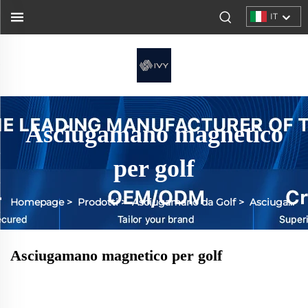
IT
Asciugamano magnetico
per golf
Homepage
>
Prodotti
>
Asciugamano da Golf
>
Asciugamano da Golf Magnetico
Asciugamano magnetico per golf