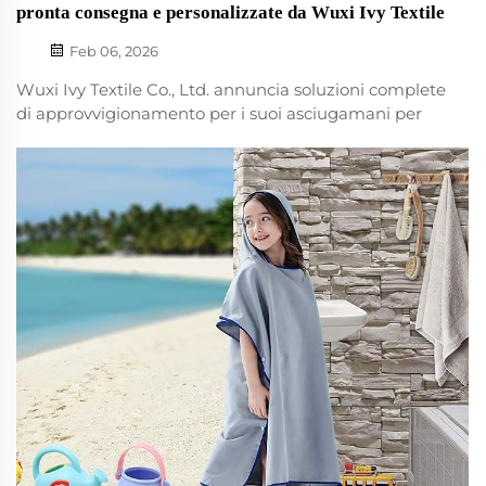
pronta consegna e personalizzate da Wuxi Ivy Textile
Feb 06, 2026
Wuxi Ivy Textile Co., Ltd. annuncia soluzioni complete
di approvvigionamento per i suoi asciugamani per
tappetini da yoga, rivolte a studi di yoga, marchi
fitness e rivenditori. Supportiamo le esigenze
aziendali sia con design in pronta consegna che con
servizi completi di personalizzazione OEM/ODM...