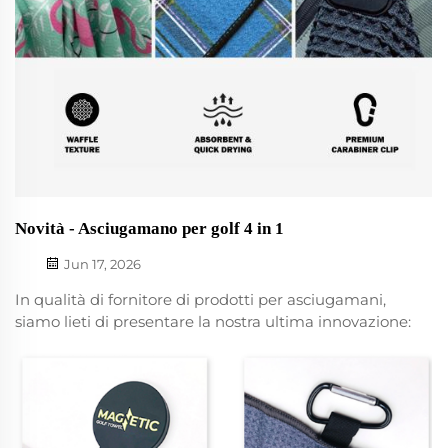
Novità - Asciugamano per golf 4 in 1
Jun 17, 2026
In qualità di fornitore di prodotti per asciugamani,
siamo lieti di presentare la nostra ultima innovazione:
l’asciugamano per golf 4 in 1 con spazzola in silicone,
magnete e moschettone. Questo asciugamano per
golf è progettato per offrire ai giocatori di golf un
modo pratico ed efficiente per tenere...