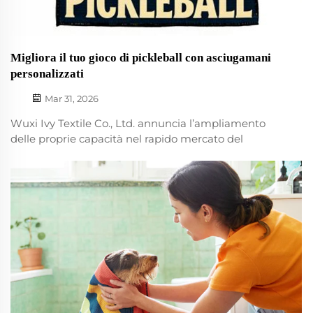
Migliora il tuo gioco di pickleball con asciugamani
personalizzati
Mar 31, 2026
Wuxi Ivy Textile Co., Ltd. annuncia l’ampliamento
delle proprie capacità nel rapido mercato del
pickleball, offrendo asciugamani personalizzati per
pickleball, appositamente concepiti per i giocatori
che richiedono sia stile che funzionalità. Disponibili in
versione standard...