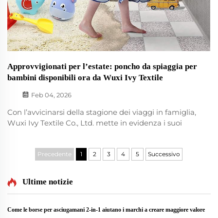
Approvvigionati per l’estate: poncho da spiaggia per
bambini disponibili ora da Wuxi Ivy Textile
Feb 04, 2026
Con l’avvicinarsi della stagione dei viaggi in famiglia,
Wuxi Ivy Textile Co., Ltd. mette in evidenza i suoi
poncho da spiaggia per bambini come articolo
indispensabile per resort, boutique per bambini e
rivenditori specializzati in articoli per il viaggio.
Precedente
1
2
3
4
5
Successivo
Offriamo modelli in pronta consegna...
Ultime notizie
Come le borse per asciugamani 2-in-1 aiutano i marchi a creare maggiore valore