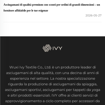
Asciugamani di qualità premium con sconti per ordini di grandi dimensioni – un
fornitore affidabile per le tue esigenze
2026-05-27
Wuxi Ivy Textile Co., Ltd. è un produttore leader di
asciugamani di alta qualità, con una decina di anni di
esperienza nel settore. La nostra specializzazione
riguarda la produzione di asciugamani da spiaggia,
asciugamani sportivi, asciugamani per tappeti da yoga
e altri prodotti essenziali. IVY offre ai clienti servizi di
approvvigionamento a ciclo completo per accessori da