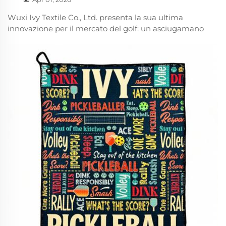
Wuxi Ivy Textile Co., Ltd. presenta la sua ultima
innovazione per il mercato del golf: un asciugamano
da golf dotato di una tasca triangolare integrata,
progettata per la pulizia agevole di mazze e palline.
Questo accorgimento pensato eleva lo standard
dell’asciugamano da golf a...