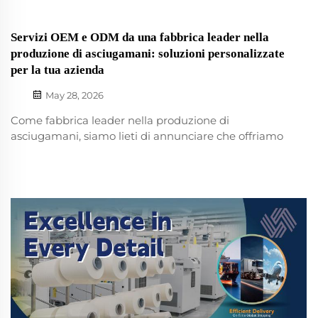
Servizi OEM e ODM da una fabbrica leader nella
produzione di asciugamani: soluzioni personalizzate
per la tua azienda
May 28, 2026
Come fabbrica leader nella produzione di
asciugamani, siamo lieti di annunciare che offriamo
sia servizi OEM che ODM ai clienti interessati. I nostri
prodotti, tra cui asciugamani da golf, asciugamani da
spiaggia, asciugamani sportivi e tappetini per yoga,
sono stati progettati e realizzati per...