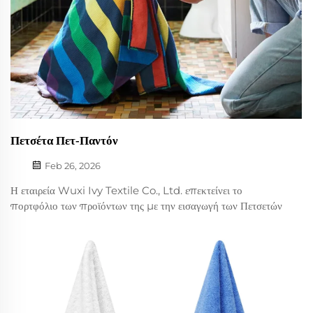
Πετσέτα Πετ-Παντόν
Feb 26, 2026
Η εταιρεία Wuxi Ivy Textile Co., Ltd. επεκτείνει το
πορτφόλιο των προϊόντων της με την εισαγωγή των Πετσετών
Πετ-Παντόν, οι οποίες σχεδιάστηκαν ειδικά για την
αναπτυσσόμενη αγορά φροντίδας κατοικίδιων. Διατίθενται με
πλήρη OEM προσαρμογή, ενώ αυτές οι ειδικές πετσέτες
προσφέρουν πε...