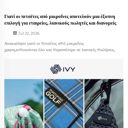
Γιατί οι πετσέτες από μικροΐνες αποτελούν μια έξυπνη
επιλογή για εταιρείες, λιανικούς πωλητές και διανομείς
Jul 22, 2026
Ανακαλύψτε γιατί οι πετσέτες από μικροΐνες
χρησιμοποιούνται όλο και περισσότερο σε λιανικές πωλήσεις,
αθλητικές δραστηριότητες, ταξίδια και προωθητικά
προγράμματα, καθώς και πώς να επιλέξετε το κατάλληλο
υλικό, τον κατάλληλο σχεδιασμό και τις κατάλληλες επιλογές
προσαρμογής για την αγορά σας. Για εταιρείες, λιανικούς
πωλητές και διανομείς, η επιλογή του κατάλληλου...