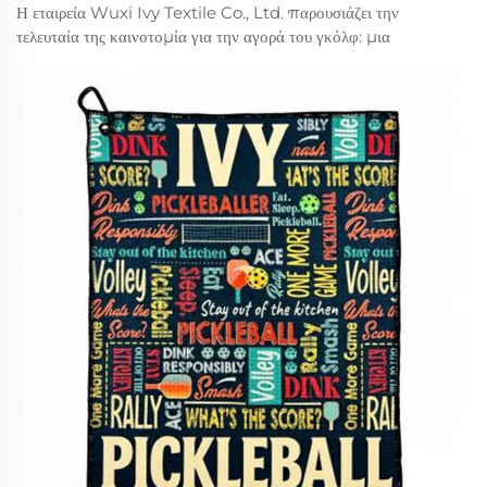
Η εταιρεία Wuxi Ivy Textile Co., Ltd. παρουσιάζει την
τελευταία της καινοτομία για την αγορά του γκόλφ: μια
πετσέτα γκόλφ με ενσωματωμένη τριγωνική τσέπη,
σχεδιασμένη για απρόσκοπτο καθαρισμό ρόπαλων και
μπάλες. Αυτή η σκεπτική προσθήκη ανεβάζει το επίπεδο της
συνηθισμένης πετσέτας γκόλφ σε...