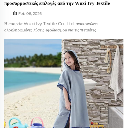
προσαρμοστικές επιλογές από την Wuxi Ivy Textile
Feb 06, 2026
Η εταιρεία Wuxi Ivy Textile Co., Ltd. ανακοινώνει
ολοκληρωμένες λύσεις εφοδιασμού για τις πετσέτες
υποστρωμάτων γιόγκα της, προσφέροντας υπηρεσίες σε
στούντιο γιόγκα, εμπορικές μάρκες φιτνές και λιανικούς
πωλητές. Υποστηρίζουμε τις επιχειρηματικές ανάγκες σας με
τόσο διαθέσιμα σχέδια αποθηκευμένων προϊόντων όσο και
πλήρεις υπηρεσίες OEM/ODM προσαρμογής...