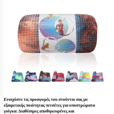
Αθλητική Πετσέτα, η οποία πλέον περιλαμβάνει ως βασική
υπηρεσία OEM την ακριβή εμπροσθότυπη εμβροιδερία
λογότυπου. Σχεδιασμένη για γυμναστήρια, αθλητικές ομάδες,
ξενοδοχεία και επιχειρηματικά προωθητικά προγράμματα...
Ενισχύστε τις προσφορές του στούντιο σας με
εξαιρετικής ποιότητας πετσέτες για υποστρώματα
γιόγκα: Διαθέσιμες αποθηκευμένες και