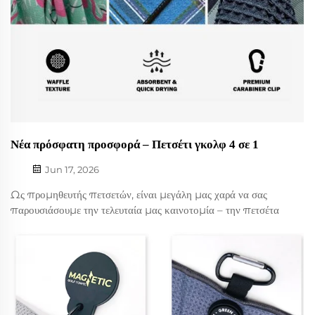
Νέα πρόσφατη προσφορά – Πετσέτι γκολφ 4 σε 1
Jun 17, 2026
Ως προμηθευτής πετσετών, είναι μεγάλη μας χαρά να σας
παρουσιάσουμε την τελευταία μας καινοτομία – την πετσέτα
γκολφ 4 σε 1 με σιλικόνη βούρτσα, μαγνήτη και κρίκο
καραμπίνα. Αυτή η πετσέτα γκολφ σχεδιάστηκε για να
προσφέρει στους γκολφίστες έναν βολικό και αποτελεσματικό
τρόπο να κρατούν καθαρά τα...