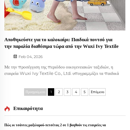
Αποθηκεύστε για το καλοκαίρι: Παιδικά ποντσό για
την παραλία διαθέσιμα τώρα από την Wuxi Ivy Textile
Feb 04, 2026
Με την προσέγγιση της περιόδου οικογενειακών ταξιδιών, η
εταιρεία Wuxi Ivy Textile Co., Ltd. υπογραμμίζει τα παιδικά
ποντσό για την παραλία ως αναγκαίο προϊόν για ξενοδοχεία-
ρεσόρτ, μπουτίκ παιδικών ειδών και λιανικούς πωλητές
ταξιδιωτικών ειδών. Προσφέρουμε στυλ προς άμεση αποστολή
Προηγούμενο
1
2
3
4
5
Επόμενο
από απόθεμα...
Επικαιρότητα
Πώς οι τσάντες μαξιλαρού-πετσέτας 2 σε 1 βοηθούν τις εταιρείες να