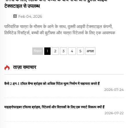
टेक्सटाइल से उपलब्ध
Feb 04, 2026
पारिवारिक यात्रा के मौसम के आने के साथ, वुक्सी आइवी टेक्सटाइल कंपनी,
लिमिटेड रिसॉर्ट्स, बच्चों की बुटीक्स और यात्रा रिटेलर्स के लिए एक आवश्यक
वस्तु के रूप में अपने बच्चों के बीच पोंचो को उभारती है। हम तत्काल शिपमेंट के
लिए स्टॉक शैलियाँ प्रदान करते हैं...
पिछला
1
2
3
4
5
अगला
ताज़ा समाचार
कैसे 2-इन-1 टॉवल बैग्स ब्रांड्स को अधिक रिटेल मूल्य निर्माण में सहायता करते हैं
2026-07-24
माइक्रोफाइबर टॉवल्स ब्रांड्स, रिटेलर्स और वितरकों के लिए एक स्मार्ट विकल्प क्यों हैं
2026-07-22