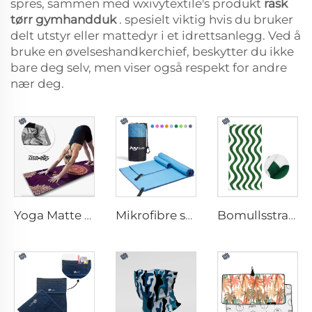
spres, sammen med wxivytextile's produkt
rask
tørr gymhandduk
. spesielt viktig hvis du bruker
delt utstyr eller mattedyr i et idrettsanlegg. Ved å
bruke en øvelseshandkerchief, beskytter du ikke
bare deg selv, men viser også respekt for andre
nær deg.
Yoga Matte Handkle
Mikrofibre sportstowel
Bomullsstrandhandkle