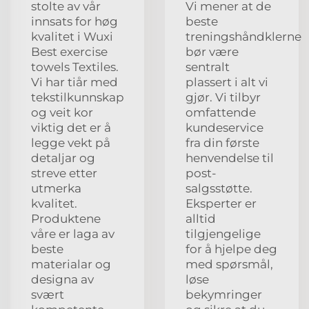
stolte av vår
Vi mener at de
innsats for høg
beste
kvalitet i Wuxi
treningshåndklerne
Best exercise
bør være
towels Textiles.
sentralt
Vi har tiår med
plassert i alt vi
tekstilkunnskap
gjør. Vi tilbyr
og veit kor
omfattende
viktig det er å
kundeservice
legge vekt på
fra din første
detaljar og
henvendelse til
streve etter
post-
utmerka
salgsstøtte.
kvalitet.
Eksperter er
Produktene
alltid
våre er laga av
tilgjengelige
beste
for å hjelpe deg
materialar og
med spørsmål,
designa av
løse
svært
bekymringer