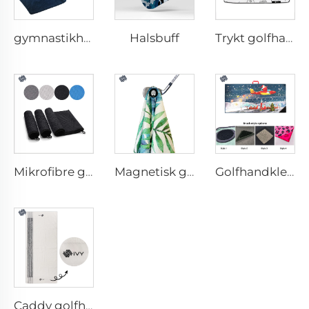
Halsbuff
gymnastikhandkle med lomme
Trykt golfhandkle
Mikrofibre golfhandkle
Magnetisk golfhandkle
Golfhandkle med børste
Caddy golfhandkle