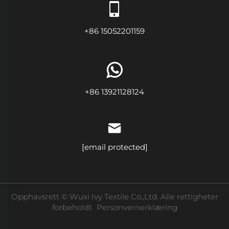
+86 15052201159
+86 13921128124
[email protected]
Opphavsrett © Wuxi Ivy Textile Co.,Ltd. Alle rettigheter
forbeholdt
Personvernerklæring