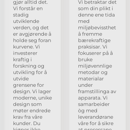
gjør alltid det.
Vi betraktar det
Vi forstår en
som din plikt i
stadig
denne ene tida
utviklende
med
verden, og det
miljøbevissthet
er avgjørende å
å fremme
holde seg foran
bærekraftige
kurvene. Vi
praksisar. Vi
investerer
fokuserer på å
kraftig i
bruke
forskning og
miljøvennlige
utvikling for å
metodar og
utvide
materialar
grensene for
under
design. Vi lager
framstillinga av
moderne, unike
apparata. Vi
design som
samarbeider
møter endrede
òg med
krav fra våre
leverandørane
kunder. Du
våre for å sikre
kjøper ikke
at prosessane