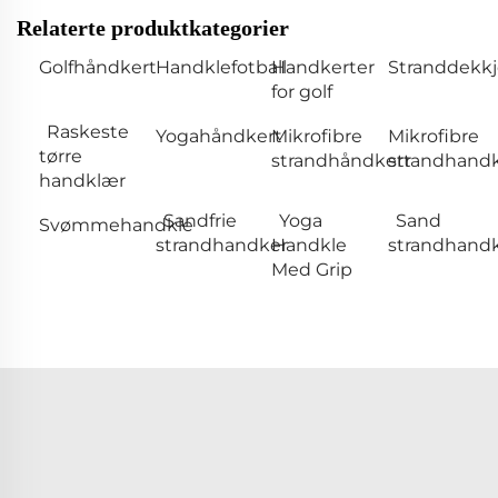
Relaterte produktkategorier
Golfhåndkert
Handklefotball
Handkerter
Stranddekkj
for golf
Raskeste
Yogahåndkert
Mikrofibre
Mikrofibre
tørre
strandhåndkert
strandhandk
handklær
Sandfrie
Yoga
Sand
Svømmehandkle
strandhandker
Handkle
strandhandk
Med Grip