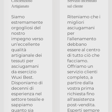
Coscienzioso
Servizio incentrato
Artigianato
sul cliente
Siamo
Riteniamo che i
estremamente
migliori
orgogliosi del
asciugamani
nostro
per
impegno verso
l'allenamento
un’eccellente
debbano
qualità
essere al centro
artigianale dei
di tutto ciò che
tessuti per
facciamo.
asciugamani
Offriamo un
da esercizio
servizio clienti
Wuxi Best.
completo, a
Disponiamo di
partire dalla
decenni di
vostra prima
esperienza nel
richiesta fino
settore tessile e
all'assistenza
sappiamo
post-vendita.
quanto sia
Esperti sempre