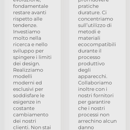
fondamentale
pratiche
restare avanti
durature. Ci
rispetto alle
concentriamo
tendenze.
sull’utilizzo di
Investiamo
metodi e
molto nella
materiali
ricerca e nello
ecocompatibili
sviluppo per
durante il
spingere i limiti
processo
dei design.
produttivo
Realizziamo
degli
modelli
apparecchi.
moderni ed
Collaboriamo
esclusivi per
inoltre con i
soddisfare le
nostri fornitori
esigenze in
per garantire
costante
che i nostri
cambiamento
processi non
dei nostri
arrechino alcun
clienti. Non stai
danno