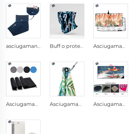
asciugamano da palestra con tasca
Buff o protezione per collo
Asciugamano da golf stampato
Asciugamano da golf in microfibra
Asciugamano magnetico per golf
Asciugamano da golf con spazzola