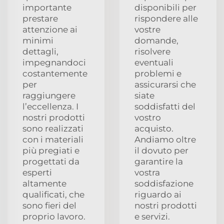
importante
disponibili per
prestare
rispondere alle
attenzione ai
vostre
minimi
domande,
dettagli,
risolvere
impegnandoci
eventuali
costantemente
problemi e
per
assicurarsi che
raggiungere
siate
l’eccellenza. I
soddisfatti del
nostri prodotti
vostro
sono realizzati
acquisto.
con i materiali
Andiamo oltre
più pregiati e
il dovuto per
progettati da
garantire la
esperti
vostra
altamente
soddisfazione
qualificati, che
riguardo ai
sono fieri del
nostri prodotti
proprio lavoro.
e servizi.