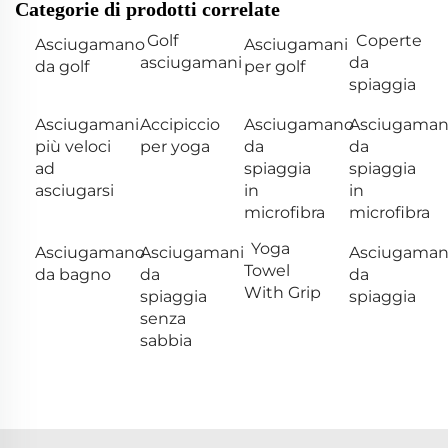
Categorie di prodotti correlate
Golf
Coperte
Asciugamano
Asciugamani
asciugamani
da
da golf
per golf
spiaggia
Asciugamani
Accipiccio
Asciugamano
Asciugama
più veloci
per yoga
da
da
ad
spiaggia
spiaggia
asciugarsi
in
in
microfibra
microfibra
Yoga
Asciugamano
Asciugamani
Asciugama
Towel
da bagno
da
da
With Grip
spiaggia
spiaggia
senza
sabbia