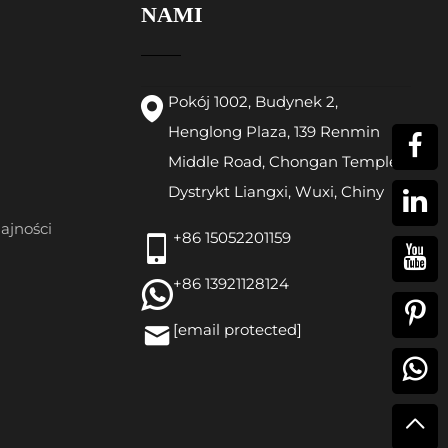
NAMI
Pokój 1002, Budynek 2,
Henglong Plaza, 139 Renmin
Middle Road, Chongan Temple,
Dystrykt Liangxi, Wuxi, Chiny
ajności
+86 15052201159
+86 13921128124
[email protected]