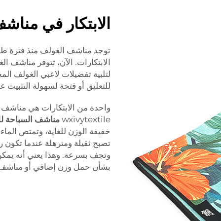
الابتكار في مناش
توجد مناشف الغولف منذ فترة طو
الابتكارات. الآن، تتوفر مناشف ا
لتلبية تفضيلات لاعبي الغولف الم
للتعليق أو فتحة لسهولة التثبيت ع
واحدة من الابتكارات هي مناشف ا
wxivytextile
مناشف السباحة ل
خفيفة الوزن للغاية، وتمتص الم
تصبح ثقيلة ومترهلة عندما تكون 
وتجف بسرعة. وهذا يعني أنه يمكن
بشأن حمل وزن إضافي أو مناشف ر