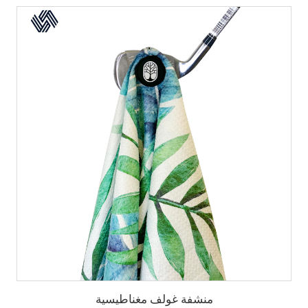
منشفة غولف مغناطيسية