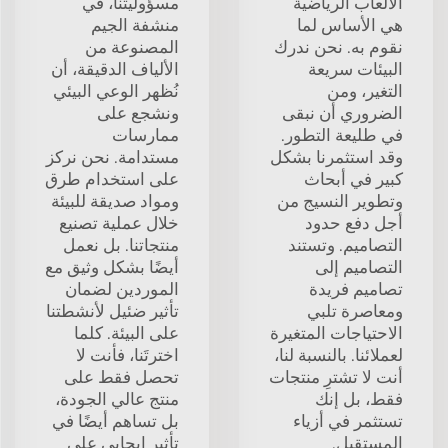
الألعاب الرياضية
مسؤوليتنا، في
هي الأساس لما
منشفة الجيم
نقوم به. نحن ندرك
المصنوعة من
البيئات سريعة
الألياف الدقيقة، أن
التغير، ومن
نُظهر الوعي البيئي
الضروري أن نبقى
ونشجع على
في طليعة التطور.
ممارسات
وقد استثمرنا بشكل
مستدامة. نحن نركز
كبير في أبحاث
على استخدام طرق
وتطوير النسيج من
ومواد صديقة للبيئة
أجل دفع حدود
خلال عملية تصنيع
التصاميم. وتستند
منتجاتنا. بل نعمل
التصاميم إلى
أيضًا بشكل وثيق مع
تصاميم فريدة
الموردين لضمان
ومعاصرة تلبي
تأثير ضئيل لأنشطتنا
الاحتياجات المتغيرة
على البيئة. كلما
لعملائنا. بالنسبة لنا،
اخترتَنا، فأنت لا
أنت لا تشترِ منتجات
تحصل فقط على
فقط، بل إنك
منتج عالي الجودة،
تستثمر في أزياء
بل تساهم أيضًا في
المستقبل.
تأثير إيجابي على