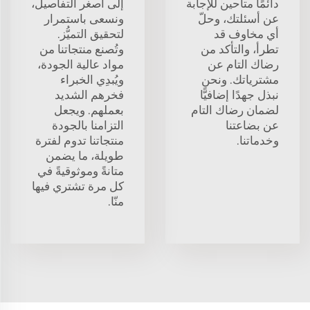
دائمًا متاحين للإجابة
إلى أصغر التفاصيل،
عن أسئلتك، وحلّ
ونسعى باستمرار
أي مخاوف قد
لتحقيق التميُّز.
تطرأ، والتأكد من
وتُصنع منتجاتنا من
رضاك التام عن
مواد عالية الجودة،
مشترياتك. ونحن
ويُبدِي الخبراء
نبذل جهدًا إضافيًّا
فخرهم الشديد
لضمان رضاك التام
بعملهم. ويجعل
عن بضاعتنا
التزامنا بالجودة
وخدماتنا.
منتجاتنا تدوم لفترة
طويلة، ما يضمن
متانةً وموثوقيةً في
كل مرة تشتري فيها
منّا.