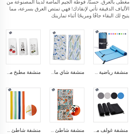
مغطى بالعرق. حسنًا، فوطة الجيم الماصة لدينا المصنوعة من
الألياف الدقيقة تأتي لإنقاذك! فهي تمتص العرق بسرعة، مما
يتيح لك البقاء جافًا ومريحًا أثناء تمارينك
منشفة رياضية مصنوعة من الألياف الدقيقة
منشفة شاي مايكروفايبر
منشفة مطبخ مايكروفايبر
منشفة غولف مصنوعة من الألياف الدقيقة
منشفة شاطئ ميكروفايبر بنسيج الوا플
منشفة شاطئ ميكروفايبر تيري