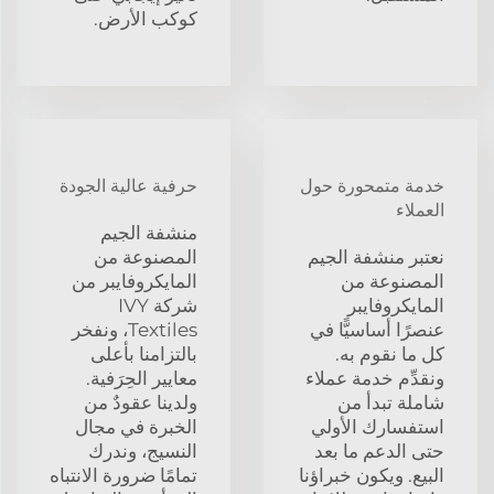
كوكب الأرض.
خدمة متمحورة حول
حرفية عالية الجودة
العملاء
منشفة الجيم
نعتبر منشفة الجيم
المصنوعة من
المصنوعة من
المايكروفايبر من
المايكروفايبر
شركة IVY
عنصرًا أساسيًّا في
Textiles، ونفخر
كل ما نقوم به.
بالتزامنا بأعلى
ونقدِّم خدمة عملاء
معايير الحِرَفية.
شاملة تبدأ من
ولدينا عقودٌ من
استفسارك الأولي
الخبرة في مجال
حتى الدعم ما بعد
النسيج، وندرك
البيع. ويكون خبراؤنا
تمامًا ضرورة الانتباه