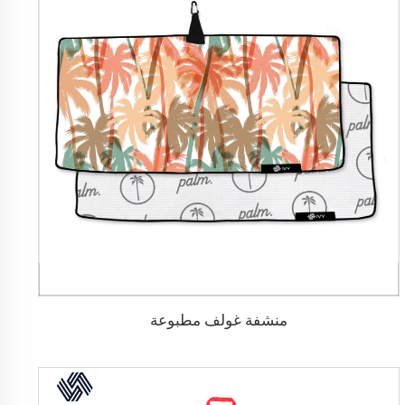
منشفة غولف مطبوعة