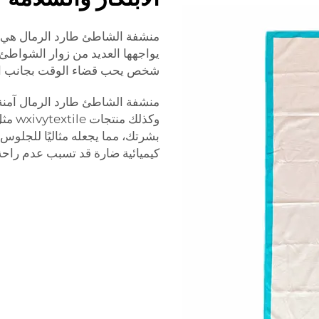
منشفة الشاطئ طارد الرمال هي م
يواجهها العديد من زوار الشواطئ.
شخص يحب قضاء الوقت بجانب الم
منشفة الشاطئ طارد الرمال آمنة أي
وكذلك منتجات wxivytextile مثل
بشرتك، مما يجعله مثاليًا للجلوس
كيميائية ضارة قد تسبب عدم راحة