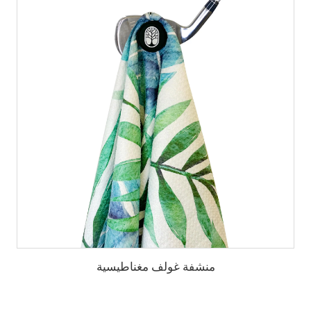
منشفة غولف مغناطيسية