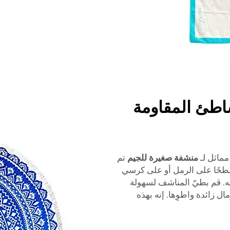
اطئ المقاومة
ماثل لـ
منشفة صغيرة للجيم
تم
w. ببساطة ضعه مسطحًا على الرمل أو على كرسي
ه. قم بطيّ المناشف لسهولة
ال زائدة واطوِها. إنه بهذه