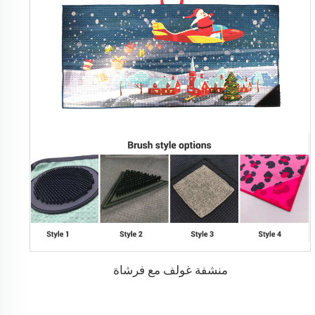
منشفة غولف مع فرشاة