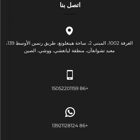
اتصل بنا
الغرفة 1002، المبنى 2، ساحة هينغلونغ، طريق رنمين الأوسط 139،
معبد تشوانغآن، منطقة ليانغشي، ووشي، الصين
+86 15052201159
+86 13921128124