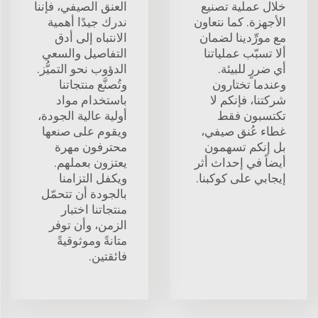
خلال عملية تصنيع
العنق الصيفي، فإننا
الأجهزة. كما نتعاون
ندرك جيدًا أهمية
مع مورِّدينا لضمان
الانتباه إلى أدق
ألا تسبّب عملياتنا
التفاصيل والسعي
أي ضررٍ للبيئة.
الدؤوب نحو التميُّز.
وعندما تختارون
وتُصنَّع منتجاتنا
شركتنا، فإنكم لا
باستخدام مواد
تكتسبون فقط
أولية عالية الجودة،
غطاء عُنق صيفي،
ويقوم على صنعها
بل إنكم تسهمون
محترفون مهرة
أيضاً في إحداث أثر
يعتزون بعملهم.
إيجابي على كوكبنا.
ويكفل التزامنا
بالجودة أن تتحمّل
منتجاتنا اختبار
الزمن، وأن توفر
متانةً وموثوقيةً
فائقتين.