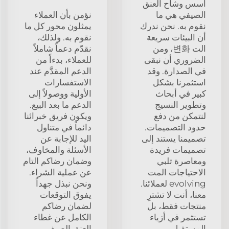
أسس وشاح العنق
الصيفي هي ما
نؤمن بأن العملاء
نقوم به. نحن ندرك
يمثلون محور كل ما
أن البيئات سريعة
نقوم به. ولذلك،
الت 변화، ومن
نقدّم دعماً شاملاً
الضروري أن نبقى
للعملاء، بدءاً من
في الصدارة. وقد
الدعم المقدَّم عند
استثمرنا بشكل
الاستفسارات
كبير في أبحاث
الأولية ووصولاً إلى
وتطوير النسيج
الدعم ما بعد البيع.
لنتمكن من دفع
ويكون فريق خبرائنا
حدود التصميمات.
دائماً في متناول
تصميمنا يستند إلى
اليد للإجابة عن
تصميمات فريدة
الأسئلة والمخاوف،
ومعاصرة تلبي
وضمان رضاكم التام
الاحتياجات المت
عن عملية الشراء.
evolving لعملائنا.
ونحن نبذل جهداً
معنا، أنت لا تشترِ
يفوق التوقعات
منتجات فقط، بل
لضمان رضاكم
تستثمر في أزياء
الكامل عن غطاء
المستقبل.
العنق الصيفي