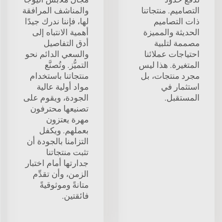
التصاميم. منتجاتنا
والمناشف المرافقة
ذات التصاميم
لها، فإننا ندرك جيدًا
الحديثة والمميزة
أهمية الانتباه إلى
مصممة لتلبية
أدق التفاصيل
احتياجات عملائنا
والسعي الدائم نحو
المتغيرة. هذا ليس
التميُّز. وتُصنَّع
مجرد منتجات، بل
منتجاتنا باستخدام
استثمار في
مواد أولية عالية
المستقبل.
الجودة، ويقوم على
تصنيعها محترفون
مهرة يعتزون
بعملهم. ويكفل
التزامنا بالجودة أن
تثبت منتجاتنا
جدارتها أمام اختبار
الزمن، وأن تقدِّم
متانةً وموثوقيةً
فائقتين.