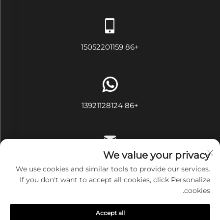
+86 15052201159
+86 13921128124
We value your privacy
[email protected]
We use cookies and similar tools to provide our services.
If you don't want to accept all cookies, click Personalize
cookies.
حقوق النشر محفوظة © شركة ووشي آيفي تكستايل المحدودة. جميع
Accept all
الحقوق محفوظة
سياسة الخصوصية