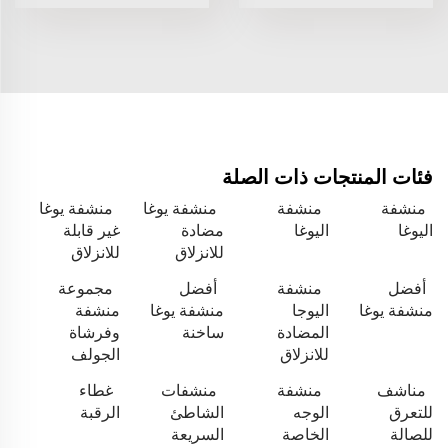
فئات المنتجات ذات الصلة
منشفة
منشفة
منشفة يوغا
منشفة يوغا
اليوغا
اليوغا
مضادة
غير قابلة
للانزلاق
للانزلاق
أفضل
منشفة
أفضل
مجموعة
منشفة يوغا
اليوجا
منشفة يوغا
منشفة
المضادة
ساخنة
وفرشاة
للانزلاق
الجولف
مناشف
منشفة
منشفات
غطاء
للتعرق
الوجه
الشاطئ
الرقبة
للصالة
الخاصة
السريعة