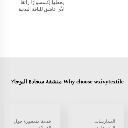
يجعلها إكسسوارًا رائعًا
لأي عاشق للياقة البدنية.
Why choose wxivytextile منشفة سجادة اليوجا?
الممارسات
خدمة متمحورة حول
المستدامة
العملاء