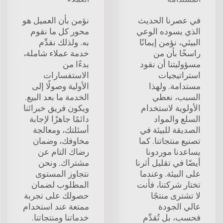
في عصرنا الحديث
نؤمن بأن العميل هو
الذي يسوده الوعي
محور كل ما نقوم
البيئي، نؤمن إيمانًا
به. ولذلك نقدِّم
راسخًا بأن من
خدمة عملاء شاملة،
مسؤوليتنا أن نقود
بدءًا من
استراتيجيات
الاستفسارات
مستدامة. ولهذا
الأولية وصولًا إلى
السبب، نعطي
الخدمة ما بعد البيع.
الأولوية لاستخدام
ويكون فريق خبرائنا
السلع والمواد
دائمًا جاهزًا لإجابة
الصديقة للبيئة في
أسئلتك، ومعالجة
تصنيع منتجاتنا. كما
مخاوفك، وضمان
يساعدنا موردونا
رضاك التام عن
أيضًا في تقليل أثرنا
مشتراك. ونحن
على البيئة. وعندما
نتجاوز المستوى
تختار شركتنا، فأنت
المطلوب لضمان
لا تشترى منتجًا
حصولك على تجربة
عالي الجودة
ممتعة عند استخدام
فحسب، بل تُقدِّم
خدماتنا ومنتجاتنا.