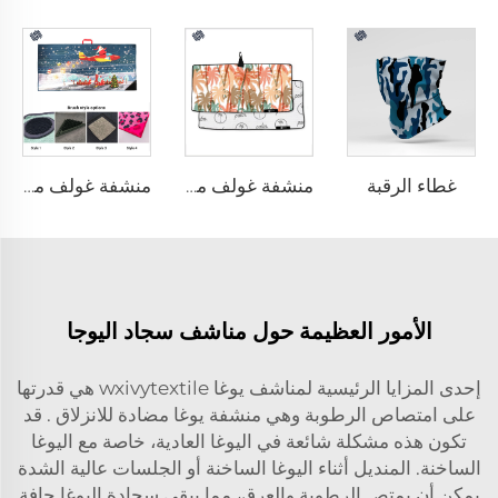
غطاء الرقبة
منشفة غولف مطبوعة
منشفة غولف مع فرشاة
الأمور العظيمة حول مناشف سجاد اليوجا
إحدى المزايا الرئيسية لمناشف يوغا wxivytextile هي قدرتها
على امتصاص الرطوبة وهي
منشفة يوغا مضادة للانزلاق
. قد
تكون هذه مشكلة شائعة في اليوغا العادية، خاصة مع اليوغا
الساخنة. المنديل أثناء اليوغا الساخنة أو الجلسات عالية الشدة
يمكن أن يمتص الرطوبة والعرق، مما يبقي سجادة اليوغا جافة