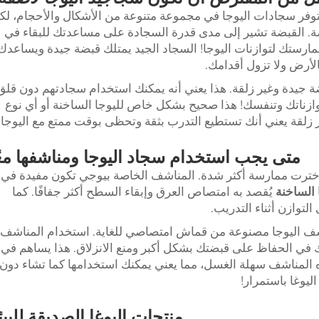
. تتوفر سجادات اليوجا في مجموعة متنوعة من الأشكال والأحجام، لك
قبضة. القبضة تشير إلى مدى قدرة السجادة على مساعدتك للبقاء في
ء ممارستك لتوازنات اليوجا! السجاد الجيد يمتلك قبضة جيدة ويساعدك
لأرض ولا تزول أقدامك.
ضة جيدة وغير زلقة. هذا يعني أنه يمكنك استخدام سجادتهم دون قلق
 توازناتك وتنفسك! هذا صحيح بشكل خاص لليوجا الساخنة أو أي نوع
 زلقة يعني أنك تستطيع التدرب بثقة وتحظى بوقت ممتع مع اليوجا.
متى يجب استخدام سجاد اليوجا ومناشفها معً
ا اخترت ممارسة أكثر شدة. المناشف الخاصة بيوجي تكون مفيدة في
 الساخنة
يُقصد به امتصاص العرق وإبقاء السطح أكثر جفافًا. كما
توازن أثناء التدريب.
ليوغا الخفيفة من Wxivytextile مناشف اليوجا مصنوعة من قماش امتصاصي للغاية. استخدام المناشف
في الحفاظ على قبضتك بشكل أكبر ومنع الانزلاق. هذا يساهم في
هذه المناشف سهلة الغسل، مما يعني يمكنك استخدامها كما تشاء دون
ليوغا باستمرار!
منتجات اليوغا الصديقة للبيئ