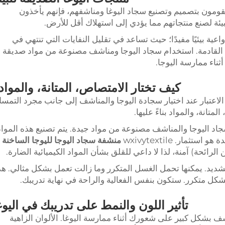
ئتنا. عندما يقومون بتصميم وتصنيع سجاد اليوغا ومناشفهم، فإنهم يأخذون
ئة لصنع منتجاتهم مما يؤدي إلى استهلاك أقل للأرض.
ة بيئيًا مفيدًا؛ حيث تساعد في تقليل النفايات التي تنتهي في
ال القادمة. استخدام سجاد اليوجا ومناشف مصنوعة من مواد صديقة
ثناء ممارسة اليوجا.
كيف تختار الامتصاص، المتانة، والمواد
لاعتبار عند اختيار سجادة اليوجا والمناشف إلى جانب مجرد التمس
تانة، والمواد بناءً عليها.
wxi تضمن أن تكون سجاد اليوجا والمناشف مصنوعة من مواد جيدة. يتم تصنيع هذه الموا
ار. wxivytextile
منشفة سجاد اليوجا لليوجا الساخنة
لرائحة) آمنة، لذا لا داعي للقلق بشأن المواد الكيميائية الضارة.
شديد. يمكنها تحمل الغسل المتكرر وما زالت تعمل بشكل مثالي. هذ
شكل متكرر. ستكون بنفس الفعالية والراحة في نهاية تدريبك.
تأثير اللون والنمط على تدريبك في اليوغ
شف بشكل كبير على شعورك أثناء ممارسة اليوغا. الألوان الزاهية