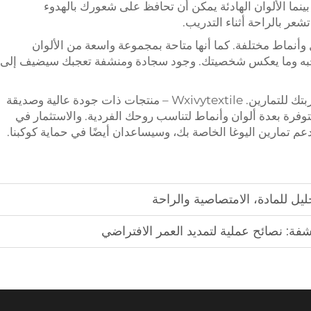
نما الألوان الهادئة يمكن أن تحافظ على شعورك بالهدوء
شعر بالراحة أثناء التدريب.
د ومناشف Wxivytextile بأشكال وأنماط مختلفة. كما أنها متاحة بمجموعة واسعة من الألوان
 تحبه وما يعكس شخصيتك. وجود سجادة ومنشفة تعجبك سيضيف إلى
سجادة يوغا جيدة ومنشفة ستعززان بالتأكيد تجربتك للتمارين. Wxivytextile – منتجات ذات جودة عالية وصديقة
 متوفرة بعدة ألوان وأنماط لتناسب روحك الفردية. والاستثمار في
 تمارين اليوغا الخاصة بك، وسيساعدان أيضًا في حماية كوكبنا.
يل للمادة، الامتصاصية والراحة
فة: نصائح عملية لتمديد العمر الافتراضي