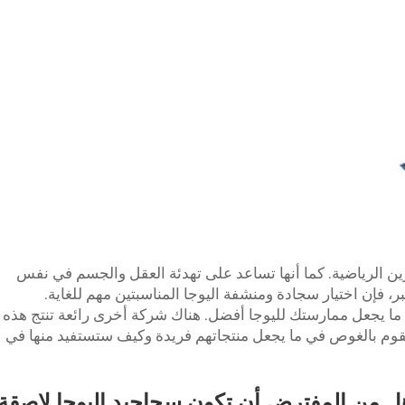
ين الرياضية. كما أنها تساعد على تهدئة العقل والجسم في نفس
ر، فإن اختيار سجادة ومنشفة اليوجا المناسبتين مهم للغاية.
ا يجعل ممارستك لليوجا أفضل. هناك شركة أخرى رائعة تنتج هذه
ت المساعدة وتسمى Wxivytextile. سنقوم بالغوص في ما يجعل منتجاتهم فريدة وكيف ستستفيد منها في
ل من المفترض أن تكون سجاجيد اليوجا لاصقة