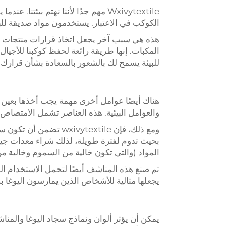
Wxivytextile مهم جدًا لأننا نهتم بي
الكوكب في الاعتبار. يستخدمون مواد صديقة للبي
هذه هي سبب آخر يجعل اتخاذ قرارات منتجات واعي
المكبات. إنها طريقة رائعة لحفظ كوكبنا للأجي
للبيئة يسمح لك بالشعور بالسعادة بشأن قرارك أ
هناك أيضًا عوامل أخرى مهمة يجب أخذها بعين ا
والعوامل البيئية. هذه العناصر تشمل الامتصاص، الم
ومع ذلك، فإن vytextile
بحيث تدوم لفترة طويلة، لذلك شراء معدات جيدة هو استثم
المواد (والتي تكون خالية من السموم وخالية من ا
تم صنع هذه المناشف أيضًا لتحمل الاستخدام ال
يجعلها مثالية للأشخاص الذين يمارسون اليوغا ب
يمكن أن يؤثر ألوان ونماذج سجاد اليوغا والمنا