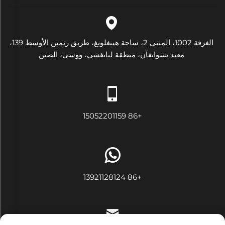
الغرفة 1002، المبنى 2، ساحة هينغلونغ، طريق رنمين الأوسط 139،
معبد تشوانغآن، منطقة ليانغشي، ووشي، الصين
+86 15052201159
+86 13921128124