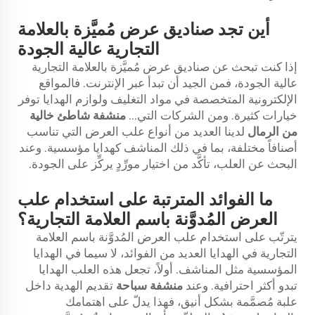
أين تجد صناديق عرض مُميَّزة بالعلامة
التجارية عالية الجودة
إذا كنت تبحث عن صناديق عرض مُميَّزة بالعلامة التجارية
عالية الجودة، فمن الجيد أن تبدأ عبر الإنترنت. فالمواقع
الإلكترونية المتخصصة في مواد التغليف ولوازم الهدايا توفر
خيارات كثيرة. ومن الشركات التي...
منشفة شاطئ خالية
من الرمال
لدينا العديد من أنواع علب العرض التي تناسب
أصنافاً مختلفة، بما في ذلك المناشف كهدايا مؤسسية. وعند
البحث عن العلب، تأكَّد من اختيار مورِّدٍ يركِّز على الجودة.
ما الفوائد المترتبة على استخدام علب
العرض المُدوَّنة باسم العلامة التجارية؟
يترتّب على استخدام علب العرض المُدوَّنة باسم العلامة
التجارية في الهدايا العديد من الفوائد، لا سيما في الهدايا
المؤسسية مثل المناشف. أولاً، تجعل هذه العلب الهدايا
تبدو أكثر احترافية. وعند
منشفة سباحة
تقديم الهدية داخل
علبة مُصمَّمة بشكل أنيق، فهذا يدلّ على اهتمامك