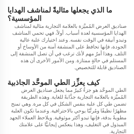
ما الذي يجعلها مثاليةً لمناشف الهدايا
المؤسسية؟
صناديق العرض المُميَّزة بالعلامة التجارية مثالية لمناشف
الهدايا المؤسسية لعدة أسباب. أولاً، فهي تحمي المناشف
وتبدو أنيقة في الوقت نفسه. وعند اختيارك علبة عالية
الجودة، فإنها تحافظ على المنشفة آمنة من الأوساخ أو
التلف. وهذا أمرٌ مهم لأنك ترغب في أن تصل المنشفة إلى
المستلم في حالةٍ ممتازة. ومن الأمور الأخرى أن هذه
الصناديق قابلة للتخصيص.
كيف يعزِّز الطي الموحَّد الجاذبية
الطي الموحَّد هو جزءٌ كبيرٌ مما يجعل صناديق العرض
المُميَّزة بالعلامة التجارية جذَّابةً للغاية. وهذه الطريقة
تضمن طي كل علبة بنفس الشكل في كل مرة. وهي تمنح
مظهرًا نظيفًا ومُرتَّبًا يوحي بالاحترافية. وعندما تكون العلبة
مطويةً بدقة، فإنها تبدو أكثر موثوقية. ويلاحظ العملاء الجهد
المبذول في التغليف، وهذا ينعكس إيجابيًّا على علامتك
التجارية.