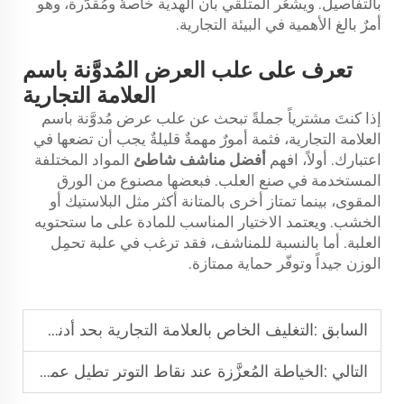
بالتفاصيل. ويشعُر المتلقّي بأن الهدية خاصةٌ ومُقدَّرة، وهو
أمرٌ بالغ الأهمية في البيئة التجارية.
تعرف على علب العرض المُدوَّنة باسم
العلامة التجارية
إذا كنتَ مشترياً جملةً تبحث عن علب عرض مُدوَّنة باسم
العلامة التجارية، فثمة أمورٌ مهمةٌ قليلةٌ يجب أن تضعها في
اعتبارك. أولاً، افهم
أفضل مناشف شاطئ
المواد المختلفة
المستخدمة في صنع العلب. فبعضها مصنوع من الورق
المقوى، بينما تمتاز أخرى بالمتانة أكثر مثل البلاستيك أو
الخشب. ويعتمد الاختيار المناسب للمادة على ما ستحتويه
العلبة. أما بالنسبة للمناشف، فقد ترغب في علبة تحمِل
الوزن جيداً وتوفّر حماية ممتازة.
السابق :
التغليف الخاص بالعلامة التجارية بحد أدنى من الكميات المطلوبة (MOQs) هو معيارٌ شائعٌ للمناشف المخصصة كهدايا مؤسسية
التالي :
الخياطة المُعزَّزة عند نقاط التوتر تطيل عمر المناشف المغناطيسية للغولف