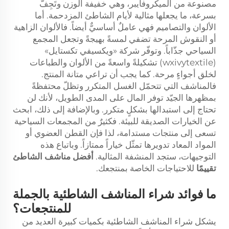
مصنوعة من الميكروفايبر، وهي خفيفة الوزن وتَجِفّ
بسرعة، ما يجعلها مثالية لأيام الشاطئ المزدحمة. أما
الألوان والتصاميم فهي عاملٌ أساسيٌّ أيضاً. فالألوان الزاهية
أو النقوش المرحة تضفي لمسةً بهيجةً وتجعل المجمع
السياحي جذّاباً. وتوفّر شركة «ويكسيفي تكستايل»
(wxivytextile) تشكيلةً واسعةً من الألوان والطباعات
لخلق أجواءٍ مرحة. كما يجب أن تراعي متانة المنتج.
فالمناشف التي تتحمّل الغسل المتكرر وتظلّ محتفظةً
بمظهرها الجيّد توفر المال على المدى الطويل، لأنك لن
تحتاج إلى استبدالها بشكلٍ متكرر. وبالإضافة إلى ذلك، ابحث
عن الخيارات الصديقة للبيئة. فكثيرٌ من المجمعات السياحية
تسعى إلى منتجات مستدامة، لذا فإن القطن العضوي أو
المواد المعاد تدويرها تمثّل خياراً ممتازاً. وباتباع هذه
التوجيهات، ستجد المنشفة المثالية.
أفضل مناشف الشاطئ
تقييمًا
للاحتياجات الخاصة بمنتجعك.
ما فوائد شراء المناشف الشاطئية بالجملة
للمنتجعات؟
يشكل شراء المناشف الشاطئية بكميات كبيرة العديد من