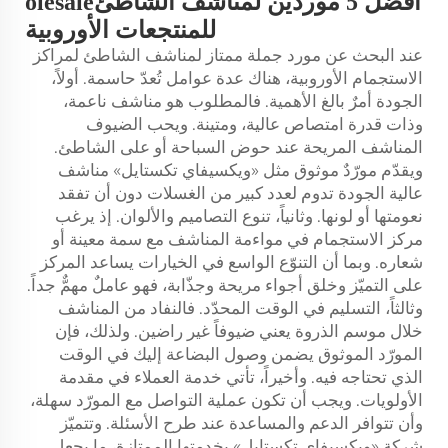
أفضل 5 موردين لمناشف الشاطئolesale
للمنتجعات الأوروبية
عند البحث عن مورد جملة ممتاز لمناشف الشاطئ لمراكز
الاستجمام الأوروبية، هناك عدة عوامل تُعدّ حاسمة. أولاً،
الجودة أمرٌ بالغ الأهمية. فالمطلوب هو مناشف ناعمة،
وذات قدرة امتصاص عالية، ومتينة. ويحب الضيوف
المناشف المريحة عند حوض السباحة أو على الشاطئ.
ويقدّم مورّدٌ موثوق مثل «ويكسيفاي تكستايل» مناشف
عالية الجودة تدوم لعدد كبير من الغسلات دون أن تفقد
نعومتها أو لونها. وثانياً، تنوع التصاميم والألوان. إذ يرغب
مركز الاستجمام في مواءمة المناشف مع سمة معينة أو
شعاره. وبما أن التنوّع الواسع في الخيارات يساعد المركز
على التميّز وخلق أجواء مريحة وجذّابة، فهو عاملٌ مهمٌّ جداً.
وثالثاً، التسليم في الوقت المحدّد. فالنفاد من المناشف
خلال موسم الذروة يعني ضيوفاً غير راضين. ولذلك، فإن
المورّد الموثوق يضمن وصول البضاعة إليك في الوقت
الذي تحتاجه فيه. وأخيراً، تأتي خدمة العملاء في مقدمة
الأولويات. ويجب أن تكون عملية التواصل مع المورّد سهلة،
وأن تتوافر الدعم والمساعدة عند طرح الأسئلة. وتتميّز
شركة «ويكسيفاي تكستايل» بخدمتها الممتازة، ما يجعل