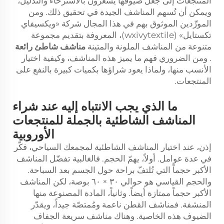
المنتجعات إلى جعل ضيوفها يشعرون بالاسترخاء والتدليل،
ويمكن أن تُسهم المناشف الجيدة في تحقيق ذلك. ومن
المورِّدين الموثوق بهم في هذا المجال شركة «ويكسيفاي
تكستايل» (wxivytextile)، المعروفة بتقديم مجموعة
متنوعة من المناشف الملونة والمتينة
مناشف شاطئ رائعة
. ومن الضروري فهم ما يميز هذه المناشف، وكيفية اختيار
الأنسب منها، ولماذا يعود شراؤها بكميات كبيرة بالنفع على
المنتجعات.
ما الذي يجب الانتباه إليه عند شراء
المناشف الشاطئية بالجملة للمنتجعات
الأوروبية
إذن، عند اختيار المناشف الشاطئية لمجمعك السياحي، فكّر
في عدة عوامل. أولاً، يهمّ الحجم. فالغالبية تفضّل المناشف
الأكبر حجماً التي تُلتفّ براحة حول الجسم بعد السباحة.
والحجم القياسي هو حوالي ٣٠ × ٦٠ بوصة، لكن المناشف
الأكبر حجماً ممتازة أيضاً. وثانياً، المادة المصنوعة منها
المنشفة. فمناشف القطن ناعمة ومُمتصّة جيداً، ويقدّر
الضيوف هذه الخاصية. وهناك مناشف سريعة الجفاف