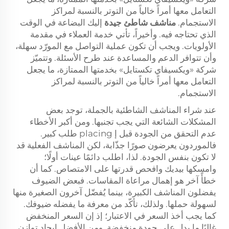
التعامل معها أمراً خالياً من التوتر بالنسبة لمراكز
الاستجمام.
مناشف شاطئ جيدة
إليك البضاعة في الوقت
الذي تحتاجه فيه. وأخيراً، تأتي خدمة العملاء في مقدمة
الأولويات. ويجب أن تكون عملية التواصل مع المورّد سهلة،
وأن تتوافر الدعم والمساعدة عند طرح الأسئلة. وتتميّز
شركة «ويكسيفاي تكستايل» بخدمتها الممتازة، ما يجعل
التعامل معها أمراً خالياً من التوتر بالنسبة لمراكز
الاستجمام.
عند شراء المناشف الشاطئية بالجملة، توجد بعض
المشكلات الشائعة التي يجب تجنبها. ومن أكبر الأخطاء
عدم التحقق من الجودة قبل إ placing طلب كبير.
فالموردون يعرضون صورًا جذّابة، لكن المناشف الفعلية قد
لا تكون بنفس الجودة. لذا، اطلب دائمًا عينات أولًا؛
وامسكها بيديك وافحص قدرتها على الامتصاص. كما أن
خطأً آخر هو إهمال مراعاة المقاسات. فبعض الضيوف
يفضلون المناشف الكبيرة، بينما يُفضّل آخرون الصغيرة منها
لسهولة حملها. ولذلك، تأكّد من معرفة ما يفضله ضيوفك.
كما يجب أخذ السعر في الاعتبار؛ إذ إن السعر المنخفض
غالبًا ما يدل على جودة منخفضة. ومن الأفضل إيجاد توازنٍ