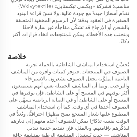
مناسب؛ فشركة «ويكسي تيكستايل» (Wxivytextile)
تقدّم أسعارًا جيدةً مع جودة عالية. ولا تنسَ قراءة البنود
الصغيرة في العقود بدقة؛ لأن الرسوم المخفية المتعلقة
بالشحن أو الإرجاع قد تشكّل مفاجأة غير سارة لاحقًا.
وبتجنب هذه الأخطاء، يمكن للمنتجعات اتخاذ قرارات أكثر
ذكاءً.
خلاصة
يُحسِّن استخدام المناشف الشاطئية بالجملة تجربة
الضيوف في المنتجعات. فتوفر كميات وافرة من المناشف
الناعمة الملوَّنة يجعل الضيوف يشعرون بالاسترخاء
والترحيب. وبما أن المناشف الجميلة تعني أنهم يستمتعون
أكثر بوقتهم في المسبح أو على الشاطئ، فإن توفيرها في
المسبح أو على الشاطئ أو في الصالة الرياضية يسهِّل على
الضيوف أخذها في أي وقت. كما أن استخدام المناشف
المطبوع عليها شعار المنتجع يمنح مظهرًا احترافيًّا، ويُعدُّ في
الوقت نفسه تذكارًا يمكن للضيوف أخذه معهم إلى ديارهم
ليذكّرهم بإقامتهم. وبالمثل، فإن تقديم خدمة تبديل
المناشف — حيث يُستبدَل المنشفة الرطبة بمنشفة جافة