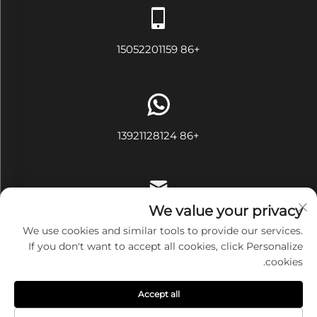
+86 15052201159
+86 13921128124
We value your privacy
[email protected]
We use cookies and similar tools to provide our services.
If you don't want to accept all cookies, click Personalize
cookies.
حقوق النشر محفوظة © شركة ووشي آيفي تكستايل المحدودة. جميع
Accept all
الحقوق محفوظة
سياسة الخصوصية