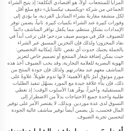
المزايا للمنتجعات. أولاً، هو اقتصادي التكلفة؛ إذ يتيح الشراء
الجماعي من شركة «ويكسيف تيكستايل» دفع مبلغ أقل
لكل منشفة مقارنةً بشراء المناديل الفردية، ما يؤدي إلى
وفورات كبيرة عند الشراء بكميات كبيرة. ثانياً، يضمن توفر
الإمدادات بشكلٍ منتظم، مما يكفل توافر المناشف دائماً
للضيوف. فكر في موسم صيف مزدحم؛ فلن ترغب أبداً في
نفاد المخزون! ولذلك فإن التخزين المسبق عبر الشراء
بالجملة يجنبك حدوث أي نقص. ثالثاً، إمكانية التخصيص:
حيث يمكن إضافة شعار المنتجع أو تصميم خاص لتعزيز
الهوية البصرية للعلامة التجارية، وقد يحب الضيوف أخذ هذه
المناشف معهم عند مغادرتهم. ولذلك فإن جودة المنتج من
موردٍ موثوقٍ أمرٌ بالغ الأهمية؛ لأنها تدوم طويلاً. علاوةً على
ذلك، فإن بناء علاقة جيدة مع المورد يسهّل تنفيذ الطلبات
المستقبلية. وأخيراً، يوفّر هذا الأسلوب الوقت؛ إذ تغطي
طلبية واحدة جميع الاحتياجات بدلاً من الاضطرار إلى
التسوق لدى عدة موردين. وبذلك، لا يقتصر الأمر على توفير
المال فحسب، بل يضمن أيضاً توفير مناشف عالية الجودة
لتحسين تجربة الضيوف.