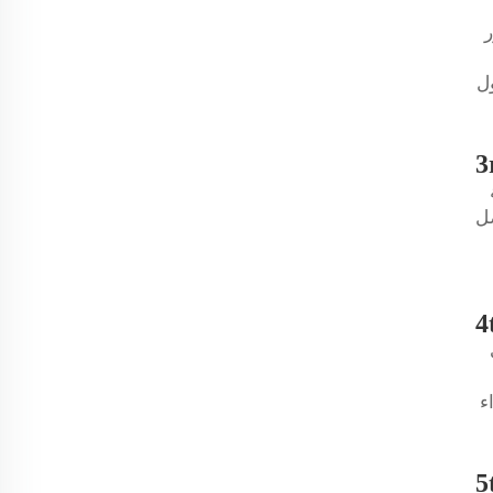
ر
ول
3
ضل
4
ء
5