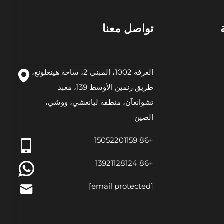
تواصل معنا
الغرفة 1002، المبنى 2، ساحة هينغلونغ،
طريق رنمين الأوسط 139، معبد
تشوانغآن، منطقة ليانغشي، ووشي،
الصين
+86 15052201159
+86 13921128124
[email protected]