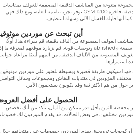
ديها مجموعة متنوعة من المناشف الدقيقة المصممة للغولف بمقاسات
وألوان مختلفة. منتجهم مصنوع من مادة ألياف دقيقة فاخرة GSM 1200 توفر تجربة ناعمة للغاية، ومع ذلك فهي
ا أنها قابلة للغسل الآلي وسهلة التنظيف.
أين تبحث عن موردين موثوقي
مناشف الغولف المصنوعة من ألياف دقيقة، قم بقراءة هذا. أولًا،
يجب أن تقوم بالبحث. ابحث عن موردين لديهم سمعة مablished وتوصيات قوية. قم بزيارة موقعهم لمعرفة ما إ
لف المصنوعة من الألياف الدقيقة. من المهم أيضًا مراعاة جوانب
ة استمرارها.
؛ فهذا سيكون طريقة قصيرة وبسيطة للعثور على موردين موثوقين.
ول مختلف المزودين في منتديات النقاش ومجموعات وسائل التواصل
ر حول من هم الأكثر ثقة وقد يكونون يستحقون الأمر.
الحصول على أفضل العرو
 مخفضة الثمن بأقل قدر ممكن من المال، تأكد من أنك تخصص
 موردين مختلفين. في بعض الحالات، قد يقدم الموردون لك خصوما
أو كوبونات ترويجية. يقدم الموردون خصومات على منتجاتهم خلال