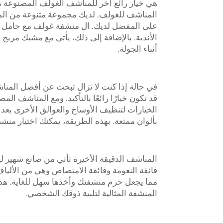
هي خيار رائع آخر للمناشف الغولف المصنوعة م
المناشف للغولف. لديك مجموعة متنوعة من المن
على المفضل لديك. ال
منشفة غولف مع حامل
الأندية. بالإضافة إلى ذلك، يأتي مع مشبك مريح
أثناء الجولة.
في حالة إذا كنت لا تزال تبحث عن أفضل المناشف
قد تكون خيارًا رائعًا بالتأكيد. ومع المناشف ا
الخيارات لتنظيف الأوساخ والعوالق الأخرى بع
بألوان ممتعة. بهذه الطريقة، يمكنك اختيار من
المناشف الدقيقة الأخيرة تأتي من صانع شهير ل
فائقة النعومة وفائقة الامتصاص وهي من الألياف
مما يجعل حزم منشفتك وأخذها سهل للغاية. هذه ا
المنشفة المثالية لتلبية ذوقك الشخصي.