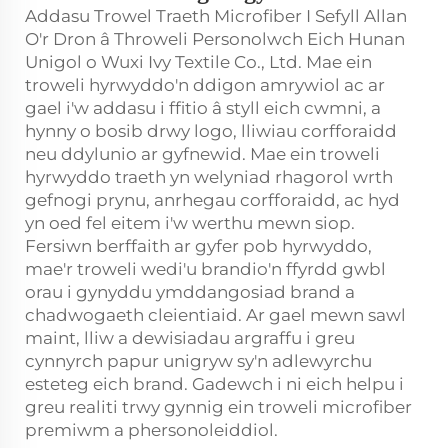
Addasu Trowel Traeth Microfiber I Sefyll Allan
O'r Dron â Throweli Personolwch Eich Hunan
Unigol o Wuxi Ivy Textile Co., Ltd. Mae ein
troweli hyrwyddo'n ddigon amrywiol ac ar
gael i'w addasu i ffitio â styll eich cwmni, a
hynny o bosib drwy logo, lliwiau corfforaidd
neu ddylunio ar gyfnewid. Mae ein troweli
hyrwyddo traeth yn welyniad rhagorol wrth
gefnogi prynu, anrhegau corfforaidd, ac hyd
yn oed fel eitem i'w werthu mewn siop.
Fersiwn berffaith ar gyfer pob hyrwyddo,
mae'r troweli wedi'u brandio'n ffyrdd gwbl
orau i gynyddu ymddangosiad brand a
chadwogaeth cleientiaid. Ar gael mewn sawl
maint, lliw a dewisiadau argraffu i greu
cynnyrch papur unigryw sy'n adlewyrchu
esteteg eich brand. Gadewch i ni eich helpu i
greu realiti trwy gynnig ein troweli microfiber
premiwm a phersonoleiddiol.