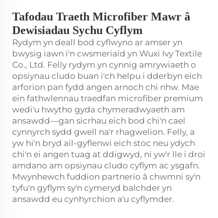
Tafodau Traeth Microfiber Mawr â
Dewisiadau Sychu Cyflym
Rydym yn deall bod cyflwyno ar amser yn
bwysig iawn i'n cwsmeriaid yn Wuxi Ivy Textile
Co., Ltd. Felly rydym yn cynnig amrywiaeth o
opsiynau cludo buan i'ch helpu i dderbyn eich
arforion pan fydd angen arnoch chi nhw. Mae
ein fathwlennau traedfan microfiber premium
wedi'u hwytho gyda chymeradwyaeth am
ansawdd—gan sicrhau eich bod chi'n cael
cynnyrch sydd gwell na'r rhagwelion. Felly, a
yw hi'n bryd ail-gyflenwi eich stoc neu ydych
chi'n ei angen tuag at ddigwyd, ni yw'r lle i droi
amdano am opsiynau cludo cyflym ac ysgafn.
Mwynhewch fuddion partnerio â chwmni sy'n
tyfu'n gyflym sy'n cymeryd balchder yn
ansawdd eu cynhyrchion a'u cyflymder.