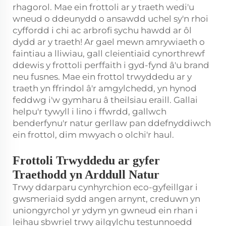
rhagorol. Mae ein frottoli ar y traeth wedi'u
wneud o ddeunydd o ansawdd uchel sy'n rhoi
cyffordd i chi ac arbrofi sychu hawdd ar ôl
dydd ar y traeth! Ar gael mewn amrywiaeth o
faintiau a lliwiau, gall cleientiaid cynorthrewf
ddewis y frottoli perffaith i gyd-fynd â'u brand
neu fusnes. Mae ein frottol trwyddedu ar y
traeth yn ffrindol â'r amgylchedd, yn hynod
feddwg i'w gymharu â theilsiau eraill. Gallai
helpu'r tywyll i lino i ffwrdd, gallwch
benderfynu'r natur gerllaw pan ddefnyddiwch
ein frottol, dim mwyach o olchi'r haul.
Frottoli Trwyddedu ar gyfer
Traethodd yn Arddull Natur
Trwy ddarparu cynhyrchion eco-gyfeillgar i
gwsmeriaid sydd angen arnynt, creduwn yn
uniongyrchol yr ydym yn gwneud ein rhan i
leihau sbwriel trwy ailgylchu testunnoedd