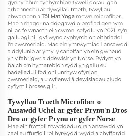
gynhyrchu'r cynhyrchion tyweli gorau, gan
arbennechu ar dywyllau traeth, tywyllau
chwaraeon a
Tôl Mat Yoga
mewn microfiber.
Mae'n rhagor na ddegawd o brofiad gennym
ni, ac fe wnaeth ein cwmni sefydlu yn 2021, sy'n
galluogi ni i gyflwyno cynhyrchion eithriadol
i'n cwsmeriaid. Mae ein ymrwymiad i ansawdd
a ddylunio ar ymyl y canolfan yn ein gwneud
yn y fabrigwr a ddewisir yn Norse. Rydym yn
balch o'n hymatebion sydd yn gallu eu
hadeiladu i fodloni unrhyw ofynion
cwsmeriaid, a'u cyflenwi â dewisiadau cludo
cyflym i broses glir.
Tywyllau Traeth Microfiber o
Ansawdd Uchel ar gyfer Prynu'n Dros
Dro ar gyfer Prynu ar gyfer Norse
Mae ein frottoli trwyddedu o ran ansawdd yn
cael eu ffurfio i roi hyrwyddrwydd a chyffordd