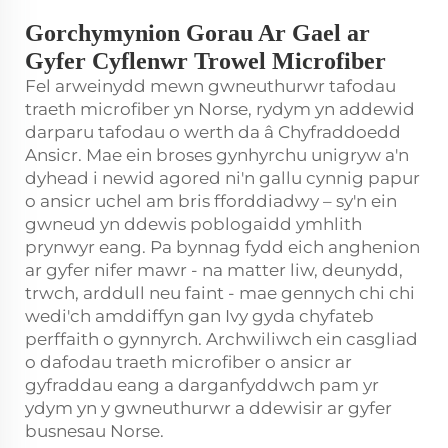
Gorchymynion Gorau Ar Gael ar
Gyfer Cyflenwr Trowel Microfiber
Fel arweinydd mewn gwneuthurwr tafodau
traeth microfiber yn Norse, rydym yn addewid
darparu tafodau o werth da â Chyfraddoedd
Ansicr. Mae ein broses gynhyrchu unigryw a'n
dyhead i newid agored ni'n gallu cynnig papur
o ansicr uchel am bris fforddiadwy – sy'n ein
gwneud yn ddewis poblogaidd ymhlith
prynwyr eang. Pa bynnag fydd eich anghenion
ar gyfer nifer mawr - na matter liw, deunydd,
trwch, arddull neu faint - mae gennych chi chi
wedi'ch amddiffyn gan Ivy gyda chyfateb
perffaith o gynnyrch. Archwiliwch ein casgliad
o dafodau traeth microfiber o ansicr ar
gyfraddau eang a darganfyddwch pam yr
ydym yn y gwneuthurwr a ddewisir ar gyfer
busnesau Norse.