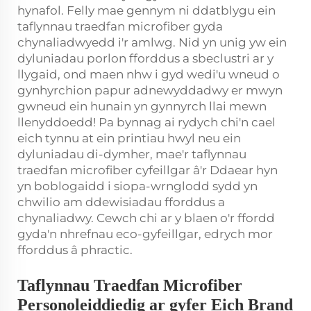
hynafol. Felly mae gennym ni ddatblygu ein
taflynnau traedfan microfiber gyda
chynaliadwyedd i'r amlwg. Nid yn unig yw ein
dyluniadau porlon fforddus a sbeclustri ar y
llygaid, ond maen nhw i gyd wedi'u wneud o
gynhyrchion papur adnewyddadwy er mwyn
gwneud ein hunain yn gynnyrch llai mewn
llenyddoedd! Pa bynnag ai rydych chi'n cael
eich tynnu at ein printiau hwyl neu ein
dyluniadau di-dymher, mae'r taflynnau
traedfan microfiber cyfeillgar â'r Ddaear hyn
yn boblogaidd i siopa-wrnglodd sydd yn
chwilio am ddewisiadau fforddus a
chynaliadwy. Cewch chi ar y blaen o'r ffordd
gyda'n nhrefnau eco-gyfeillgar, edrych mor
fforddus â phractic.
Taflynnau Traedfan Microfiber
Personoleiddiedig ar gyfer Eich Brand