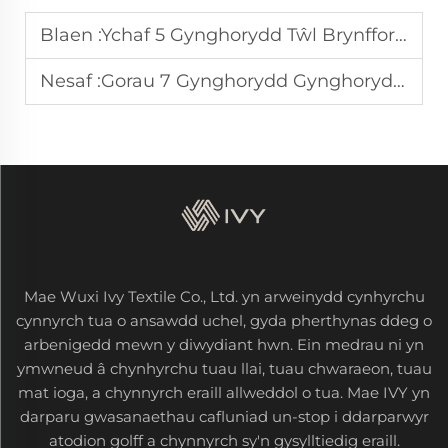
Blaen :
Ychaf 5 Gynghorydd Tŵl Brynffordd Coton yn Ffinlandwya
Nesaf :
Gorau 7 Gynghorydd Gynghorydd Tŵl Golff yn Danmark
Mae Wuxi Ivy Textile Co., Ltd. yn arweinydd cynhyrchu
cynnyrch tua o ansawdd uchel, gyda pherthynas ddeg o
arbenigedd mewn y diwydiant hwn. Ein medrau ni yn
ymwneud â chynhyrchu tuau llai, tuau chwaraeon, tuau
mat ioga, a chynnyrch eraill allweddol o tua. Mae IVY yn
darparu gwasanaethau cafluniad un-stop i ddarparwyr
atodion golff a chynnyrch sy'n gysylltiedig eraill.