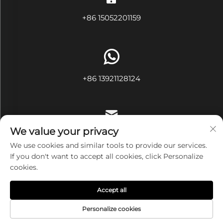
+86 15052201159
+86 13921128124
We value your privacy
[email protected]
We use cookies and similar tools to provide our services.
If you don't want to accept all cookies, click Personalize
cookies.
Bản quyền © Công ty TNHH Dệt May Ivy Vô Tích. Tất cả các
Accept all
quyền được bảo lưu
Chính sách bảo mật
Personalize cookies