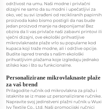
održivost na umu. Naši modne i privlačni
dizajni ne samo da su modni i upečatljivi za
oko, već su svi izrađeni od recikliranih papirnih
proizvoda kako bismo postigli da nas bude
jedan proizvod manje na deponijama! Bez
obzira da li vas privlače naši zabavni printovi ili
vječni dizajni, ove ekološki prihvatljive
mikrovlaknaste plaže vrlo su popularne kod
kupaca koji traže modne, ali i održive opcije.
Budite ispred trenda s našim ekološki
prihvatljivim plažama koje izgledaju jednako
stilsko kao i što su funkcionalne.
Personalizirane mikrovlaknaste plaže
za vaš brend
Prilagodite ručnik od mikrovlakna za plažu i
istaknite se iz mase uz personalizirane ručnike.
Napravite svoj jedinstveni plažni ručnik u Wuxi
Ivy Textile Co., Ltd. Naši promocijski ručnici