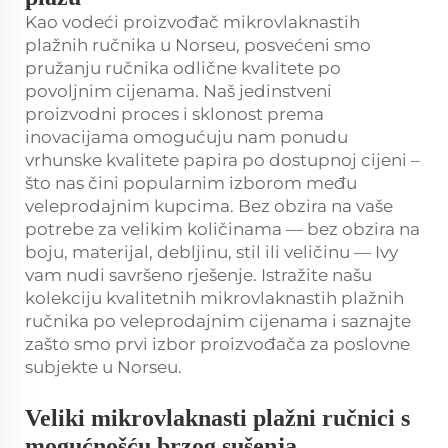
Kao vodeći proizvođač mikrovlaknastih
plažnih ručnika u Norseu, posvećeni smo
pružanju ručnika odlične kvalitete po
povoljnim cijenama. Naš jedinstveni
proizvodni proces i sklonost prema
inovacijama omogućuju nam ponudu
vrhunske kvalitete papira po dostupnoj cijeni –
što nas čini popularnim izborom među
veleprodajnim kupcima. Bez obzira na vaše
potrebe za velikim količinama — bez obzira na
boju, materijal, debljinu, stil ili veličinu — Ivy
vam nudi savršeno rješenje. Istražite našu
kolekciju kvalitetnih mikrovlaknastih plažnih
ručnika po veleprodajnim cijenama i saznajte
zašto smo prvi izbor proizvođača za poslovne
subjekte u Norseu.
Veliki mikrovlaknasti plažni ručnici s
mogućnošću brzog sušenja