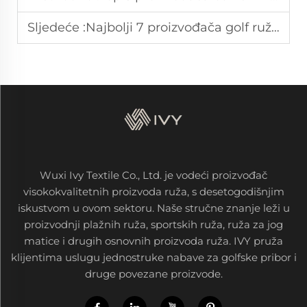
Sljedeće :
Najbolji 7 proizvođača golf ruža u Danskoj
Wuxi Ivy Textile Co., Ltd. je vodeći proizvođač
visokokvalitetnih proizvoda ruža, s desetogodišnjim
iskustvom u ovom sektoru. Naše stručne znanje leži u
proizvodnji plažnih ruža, sportskih ruža, ruža za jog
matice i drugih osnovnih proizvoda ruža. IVY pruža
klijentima uslugu jednostruke nabave za golfske pribor i
druge povezane proizvode.