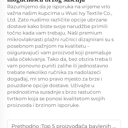
Razumijemo da je isporuka na vrijeme vrlo
važna našim kupcima u Wuxi Ivy Textile Co.,
Ltd. Zato nudimo različite opcije ubrzane
dostave kako biste svoje narudžbe primili
točno kada vam trebaju. Naši premium
mikrovlaknasti plažni ručnici dizajnirani su s
posebnom pažnjom na kvalitetu –
osiguravajući vam proizvod koji premašuje
vaša očekivanja. Tako da, bez obzira treba li
vam ponovno puniti zalihe ili jednostavno
trebate nekoliko ručnika za nadolazeći
događaj, mi smo pravo mjesto za brze i
pouzdane opcije dostave. Uživajte u
prednostima suradnje s brzo rastućom
tvrtkom koja se ponosi kvalitetom svojih
proizvoda i brzinom isporuke.
Prethodno :
Top 5 proizvođača bavlenih plažnih ružnika u Finskoj