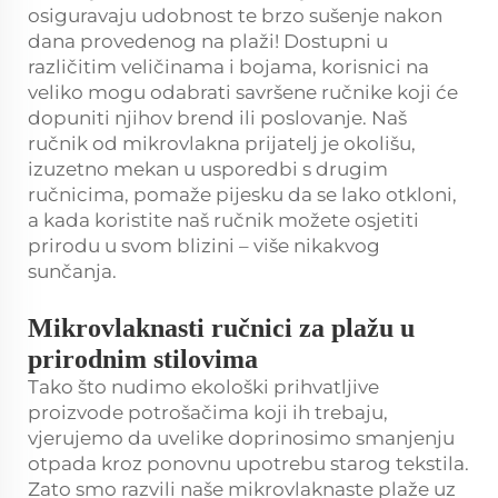
osiguravaju udobnost te brzo sušenje nakon
dana provedenog na plaži! Dostupni u
različitim veličinama i bojama, korisnici na
veliko mogu odabrati savršene ručnike koji će
dopuniti njihov brend ili poslovanje. Naš
ručnik od mikrovlakna prijatelj je okolišu,
izuzetno mekan u usporedbi s drugim
ručnicima, pomaže pijesku da se lako otkloni,
a kada koristite naš ručnik možete osjetiti
prirodu u svom blizini – više nikakvog
sunčanja.
Mikrovlaknasti ručnici za plažu u
prirodnim stilovima
Tako što nudimo ekološki prihvatljive
proizvode potrošačima koji ih trebaju,
vjerujemo da uvelike doprinosimo smanjenju
otpada kroz ponovnu upotrebu starog tekstila.
Zato smo razvili naše mikrovlaknaste plaže uz